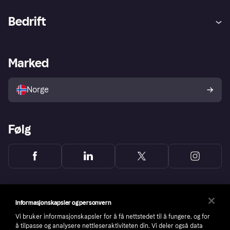
Hjelp
Kjøperbeskyttelse
Bedrift
Logg inn
Klager
Butikksupport
Developers portal
Klarna-appen
Kredittavtale
Merchant portal
Driftsstatus
Marked
Utforsk butikker
Personverninnstillinger
Selg med Klarna
Plattformer og partnere
Norge
Følg
Informasjonskapsler og personvern
Vi bruker informasjonskapsler for å få nettstedet til å fungere, og for
å tilpasse og analysere nettleseraktiviteten din. Vi deler også data