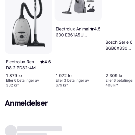
Electrolux Animal
4.5
600 EB61A5UG
Grå
Bosch Serie 6
BGB6X330
Støvsuger 60
Electrolux Ren
4.6
D8.2 PD82-4MG
Grå
1 879 kr
1 972 kr
2 309 kr
Eller 6 betalinger av
Eller 3 betalinger av
Eller 6 betalinger
332 kr
*
679 kr
*
408 kr
*
Anmeldelser