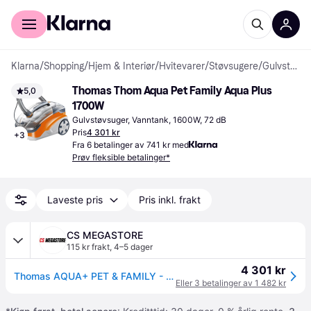
For kunder
For bedrifter
Klarna
/
Shopping
/
Hjem & Interiør
/
Hvitevarer
/
Støvsugere
/
Gulvstøvsugere
Thomas Thom Aqua Pet Family Aqua Plus 
5,0
1700W
Gulvstøvsuger, Vanntank, 1600W, 72 dB
Pris
4 301 kr
+
3
Fra 6 betalinger av 741 kr med
Prøv fleksible betalinger*
Laveste pris
Pris inkl. frakt
CS MEGASTORE
115 kr frakt
,
4–5 dager
4 301 kr
Thomas AQUA+ PET & FAMILY - Støvsuger - kanister - vannfiltrering / pose
Eller 3 betalinger av 1 482 kr