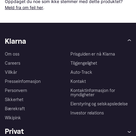
Oppdaget du noe som ikke stemmer med dette produktet? 
Meld fra om feil her
.
Klarna
Om oss
Prisguiden er nå Klarna
Careers
Tilgjengelighet
Villkår
Auto-Track
Presseinformasjon
Kontakt
Personvern
Kontaktinformasjon for
myndigheter
Sikkerhet
Eierstyring og selskapsledelse
Bærekraft
Investor relations
Wikipink
Privat