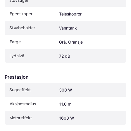
støvsuger
Egenskaper
Teleskoprør
Støvbeholder
Vanntank
Farge
Grå, Oransje
Lydnivå
72 dB
Prestasjon
Sugeeffekt
300 W
Aksjonsradius
11.0 m
Motoreffekt
1600 W