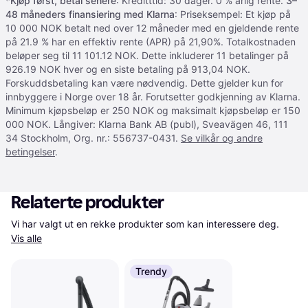
*
Kjøp først, betal senere
: Kreditttid: 30 dager. 0 % årlig rente.
3–
48 måneders finansiering med Klarna
: Priseksempel: Et kjøp på
10 000 NOK betalt ned over 12 måneder med en gjeldende rente
på 21.9 % har en effektiv rente (APR) på 21,90%. Totalkostnaden
beløper seg til 11 101.12 NOK. Dette inkluderer 11 betalinger på
926.19 NOK hver og en siste betaling på 913,04 NOK.
Forskuddsbetaling kan være nødvendig. Dette gjelder kun for
innbyggere i Norge over 18 år. Forutsetter godkjenning av Klarna.
Minimum kjøpsbeløp er 250 NOK og maksimalt kjøpsbeløp er 150
000 NOK. Långiver: Klarna Bank AB (publ), Sveavägen 46, 111
34 Stockholm, Org. nr.: 556737-0431.
Se vilkår og andre
betingelser
.
Relaterte produkter
Vi har valgt ut en rekke produkter som kan interessere deg. 
Vis alle
Trendy