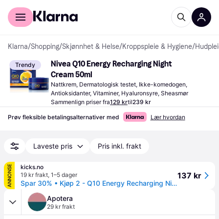
For kunder
For bedrifter
Klarna
/
Shopping
/
Skjønnhet & Helse
/
Kroppspleie & Hygiene
/
Hudplei
Nivea Q10 Energy Recharging Night 
Trendy
Cream 50ml
Nattkrem, Dermatologisk testet, Ikke-komedogen, 
Antioksidanter, Vitaminer, Hyaluronsyre, Sheasmør
Sammenlign priser fra
129 kr
til
239 kr
Prøv fleksible betalingsalternativer med
Lær hvordan
Laveste pris
Pris inkl. frakt
kicks.no
ANNONSE
137 kr
19 kr frakt
,
1–5 dager
Spar 30% • Kjøp 2 - Q10 Energy Recharging Night Cream 30 ml
Apotera
29 kr frakt