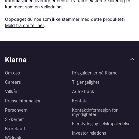
Informasjonen ovenfor er hentet fra ulike eksterne kilder og er 
kun ment som en veiledning.

Oppdaget du noe som ikke stemmer med dette produktet? 
Meld fra om feil her
.
Klarna
Om oss
Prisguiden er nå Klarna
Careers
Tilgjengelighet
Villkår
Auto-Track
Presseinformasjon
Kontakt
Personvern
Kontaktinformasjon for
myndigheter
Sikkerhet
Eierstyring og selskapsledelse
Bærekraft
Investor relations
Wikipink