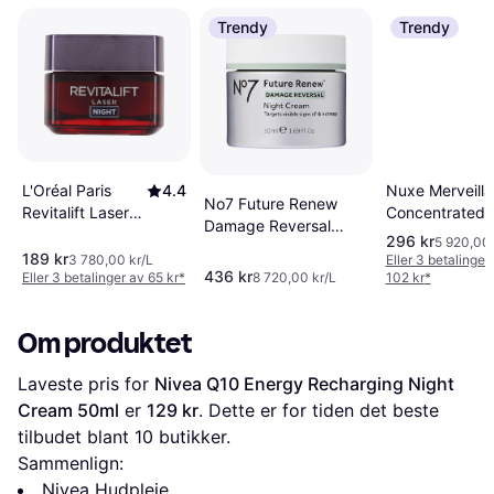
Trendy
Trendy
L'Oréal Paris
4.4
Nuxe Merveilla
No7 Future Renew
Revitalift Laser
Concentrated 
Damage Reversal
Advanced
Cream 50ml
296 kr
5 920,00 
Night Cream 50ml
AntiAgeing Care
189 kr
3 780,00 kr/L
Eller 3 betalinger
436 kr
Night 50ml
Eller 3 betalinger av 65 kr
*
8 720,00 kr/L
102 kr
*
Om produktet
Laveste pris for 
Nivea Q10 Energy Recharging Night 
Cream 50ml
 er 
129 kr
. Dette er for tiden det beste 
tilbudet blant 
10
 butikker.
Sammenlign:
Nivea Hudpleie