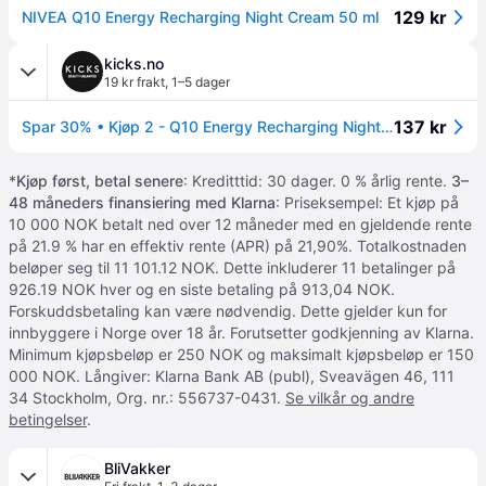
129 kr
NIVEA Q10 Energy Recharging Night Cream 50 ml
kicks.no
19 kr frakt
,
1–5 dager
137 kr
Spar 30% • Kjøp 2 - Q10 Energy Recharging Night Cream 30 ml
*
Kjøp først, betal senere
: Kreditttid: 30 dager. 0 % årlig rente.
3–
48 måneders finansiering med Klarna
: Priseksempel: Et kjøp på
10 000 NOK betalt ned over 12 måneder med en gjeldende rente
på 21.9 % har en effektiv rente (APR) på 21,90%. Totalkostnaden
beløper seg til 11 101.12 NOK. Dette inkluderer 11 betalinger på
926.19 NOK hver og en siste betaling på 913,04 NOK.
Forskuddsbetaling kan være nødvendig. Dette gjelder kun for
innbyggere i Norge over 18 år. Forutsetter godkjenning av Klarna.
Minimum kjøpsbeløp er 250 NOK og maksimalt kjøpsbeløp er 150
000 NOK. Långiver: Klarna Bank AB (publ), Sveavägen 46, 111
34 Stockholm, Org. nr.: 556737-0431.
Se vilkår og andre
betingelser
.
BliVakker