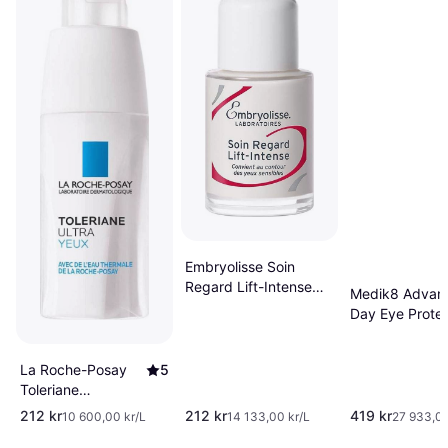
Embryolisse Soin
Regard Lift-Intense
Medik8 Advan
15ml
Day Eye Prote
SPF30 15ml
La Roche-Posay
5
Toleriane
Dermallergo Eye
212 kr
212 kr
419 kr
10 600,00 kr/L
14 133,00 kr/L
27 933,00
Cream 20ml