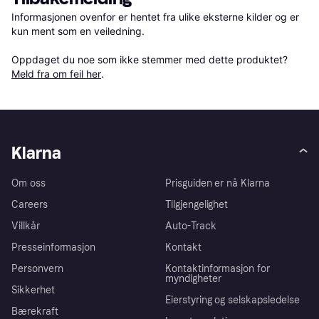
Informasjonen ovenfor er hentet fra ulike eksterne kilder og er 
kun ment som en veiledning.

Oppdaget du noe som ikke stemmer med dette produktet? 
Meld fra om feil her
.
Klarna
Om oss
Prisguiden er nå Klarna
Careers
Tilgjengelighet
Villkår
Auto-Track
Presseinformasjon
Kontakt
Personvern
Kontaktinformasjon for
myndigheter
Sikkerhet
Eierstyring og selskapsledelse
Bærekraft