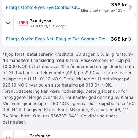
356 kr
Filorga Optim-Eyes Eye Contour Cream 15 ml
Eller 3 betalinger av 123 kr
Beautycos
89 kr frakt
,
2–5 dager
368 kr
Filorga Optim-Eyes Anti-Fatigue Eye Contour Cream 15 ml
*
Kjøp først, betal senere
: Kreditttid: 30 dager. 0 % årlig rente.
3–
48 måneders finansiering med Klarna
: Priseksempel: Et kjøp på
10 000 NOK betalt ned over 12 måneder med en gjeldende rente
på 21.9 % har en effektiv rente (APR) på 21,90%. Totalkostnaden
beløper seg til 11 101.12 NOK. Dette inkluderer 11 betalinger på
926.19 NOK hver og en siste betaling på 913,04 NOK.
Forskuddsbetaling kan være nødvendig. Dette gjelder kun for
innbyggere i Norge over 18 år. Forutsetter godkjenning av Klarna.
Minimum kjøpsbeløp er 250 NOK og maksimalt kjøpsbeløp er 150
000 NOK. Långiver: Klarna Bank AB (publ), Sveavägen 46, 111
34 Stockholm, Org. nr.: 556737-0431.
Se vilkår og andre
betingelser
.
Parfym.no