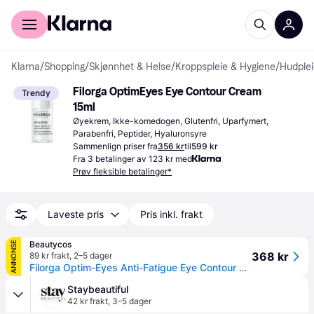
For kunder
For bedrifter
Klarna
/
Shopping
/
Skjønnhet & Helse
/
Kroppspleie & Hygiene
/
Hudplei
Filorga OptimEyes Eye Contour Cream 
Trendy
15ml
Øyekrem, Ikke-komedogen, Glutenfri, Uparfymert, 
Parabenfri, Peptider, Hyaluronsyre
Sammenlign priser fra
356 kr
til
599 kr
Fra 3 betalinger av 123 kr med
Prøv fleksible betalinger*
Laveste pris
Pris inkl. frakt
Beautycos
ANNONSE
368 kr
89 kr frakt
,
2–5 dager
Filorga Optim-Eyes Anti-Fatigue Eye Contour Cream 15 ml
Staybeautiful
42 kr frakt
,
3–5 dager