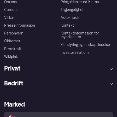
Om oss
Prisguiden er nå Klarna
Careers
Tilgjengelighet
Villkår
Auto-Track
Presseinformasjon
Kontakt
Personvern
Kontaktinformasjon for
myndigheter
Sikkerhet
Eierstyring og selskapsledelse
Bærekraft
Investor relations
Wikipink
Privat
Hjelp
Kjøperbeskyttelse
Bedrift
Logg inn
Klager
Butikksupport
Developers portal
Klarna-appen
Kredittavtale
Merchant portal
Driftsstatus
Marked
Utforsk butikker
Personverninnstillinger
Selg med Klarna
Plattformer og partnere