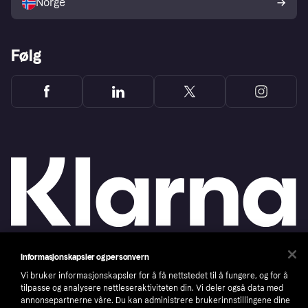
Norge
Følg
Informasjonskapsler og personvern
Copyright © 2005-2026 Klarna Bank AB (publ). Headquarters: Stockholm, Sweden. All
rights reserved. Klarna Bank AB (publ). Sveavägen 46, 111 34 Stockholm. Organization
Vi bruker informasjonskapsler for å få nettstedet til å fungere, og for å
number: 556737-0431
tilpasse og analysere nettleseraktiviteten din. Vi deler også data med
annonsepartnerne våre. Du kan administrere brukerinnstillingene dine
Cookies
Klarna.com