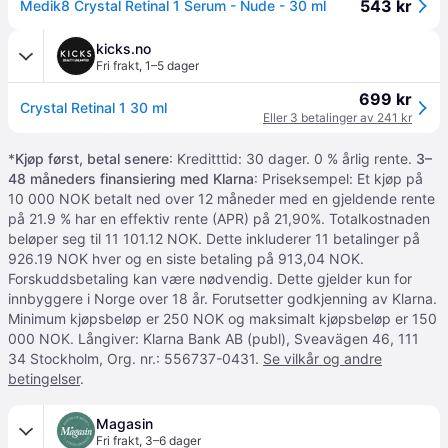
543 kr
Medik8 Crystal Retinal 1 Serum - Nude - 30 ml
kicks.no
Fri frakt
,
1–5 dager
699 kr
Crystal Retinal 1 30 ml
Eller 3 betalinger av 241 kr
*
Kjøp først, betal senere
: Kreditttid: 30 dager. 0 % årlig rente.
3–
48 måneders finansiering med Klarna
: Priseksempel: Et kjøp på
10 000 NOK betalt ned over 12 måneder med en gjeldende rente
på 21.9 % har en effektiv rente (APR) på 21,90%. Totalkostnaden
beløper seg til 11 101.12 NOK. Dette inkluderer 11 betalinger på
926.19 NOK hver og en siste betaling på 913,04 NOK.
Forskuddsbetaling kan være nødvendig. Dette gjelder kun for
innbyggere i Norge over 18 år. Forutsetter godkjenning av Klarna.
Minimum kjøpsbeløp er 250 NOK og maksimalt kjøpsbeløp er 150
000 NOK. Långiver: Klarna Bank AB (publ), Sveavägen 46, 111
34 Stockholm, Org. nr.: 556737-0431.
Se vilkår og andre
betingelser
.
Magasin
Fri frakt
,
3–6 dager