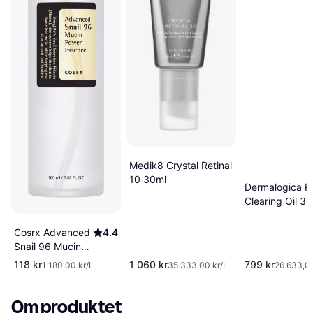
Medik8 Crystal Retinal
10 30ml
Dermalogica Re
Clearing Oil 3
Cosrx Advanced
4.4
Snail 96 Mucin
Power Essence
118 kr
1 060 kr
799 kr
1 180,00 kr/L
35 333,00 kr/L
26 633,00
100ml
Om produktet