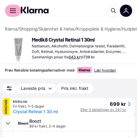
For kunder
For bedrifter
Klarna
/
Shopping
/
Skjønnhet & Helse
/
Kroppspleie & Hygiene
/
Hudplei
Medik8 Crystal Retinal 1 30ml
Nattserum, Alkoholfri, Dermatologisk testet, Parabenfri, 
Duft, Retinal, Hyaluronsyre, Antioksidanter, Enzymer, 
Vitaminer, Vitamin A, Vitamin C, Vitamin E, Kollagen, 
Sammenlign priser fra
543 kr
til
729 kr
Squalane
Prøv fleksible betalingsalternativer med
Lær hvordan
Laveste pris
Pris inkl. frakt
kicks.no
ANNONSE
699 kr
Fri frakt
,
1–5 dager
Eller 3 betalinger av 241 kr
Crystal Retinal 1 30 ml
Boozt
89 kr frakt
,
2–4 dager