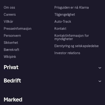
Om oss
Prisguiden er nå Klarna
Careers
Tilgjengelighet
Villkår
Auto-Track
Presseinformasjon
Kontakt
Personvern
Kontaktinformasjon for
myndigheter
Sikkerhet
Eierstyring og selskapsledelse
Bærekraft
Investor relations
Wikipink
Privat
Hjelp
Kjøperbeskyttelse
Bedrift
Logg inn
Klager
Butikksupport
Developers portal
Klarna-appen
Kredittavtale
Merchant portal
Driftsstatus
Marked
Utforsk butikker
Personverninnstillinger
Selg med Klarna
Plattformer og partnere