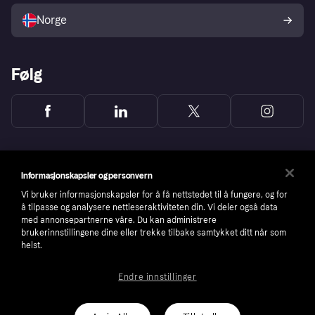
Norge
Følg
Informasjonskapsler og personvern
Vi bruker informasjonskapsler for å få nettstedet til å fungere, og for
å tilpasse og analysere nettleseraktiviteten din. Vi deler også data
med annonsepartnerne våre. Du kan administrere
brukerinnstillingene dine eller trekke tilbake samtykket ditt når som
helst.
Endre innstillinger
Copyright © 2005-2026 Klarna Bank AB (publ). Headquarters: Stockholm, Sweden. All
rights reserved. Klarna Bank AB (publ). Sveavägen 46, 111 34 Stockholm. Organization
number: 556737-0431