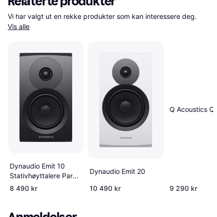
Relaterte produkter
Vi har valgt ut en rekke produkter som kan interessere deg. 
Vis alle
Q Acoustics Q
Dynaudio Emit 10
Dynaudio Emit 20
Stativhøyttalere Par
Valnøtt Hvit
8 490 kr
10 490 kr
9 290 kr