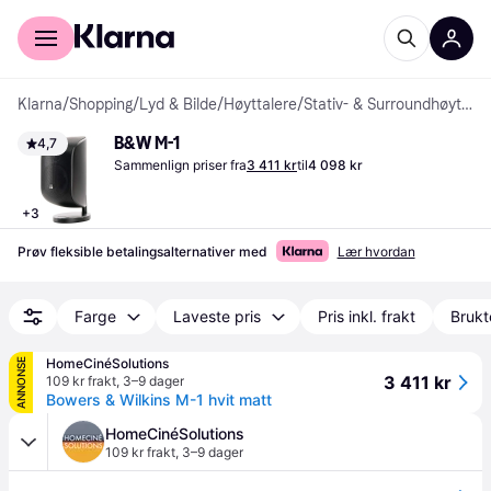
For kunder
For bedrifter
Klarna
/
Shopping
/
Lyd & Bilde
/
Høyttalere
/
Stativ- & Surroundhøyttalere
B&W M-1
4,7
Sammenlign priser fra
3 411 kr
til
4 098 kr
+
3
Prøv fleksible betalingsalternativer med
Lær hvordan
Farge
Laveste pris
Pris inkl. frakt
Brukt
HomeCinéSolutions
ANNONSE
3 411 kr
109 kr frakt
,
3–9 dager
Bowers & Wilkins M-1 hvit matt
HomeCinéSolutions
109 kr frakt
,
3–9 dager