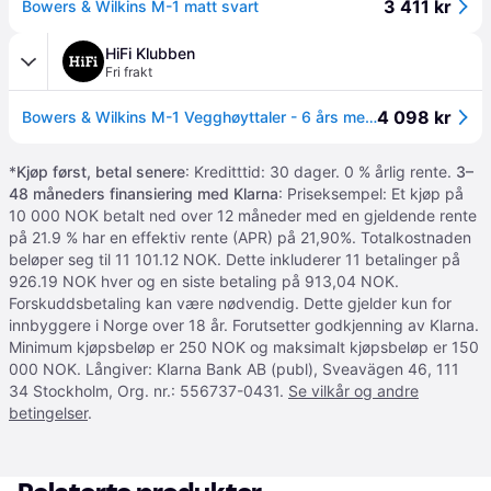
3 411 kr
Bowers & Wilkins M-1 matt svart
HiFi Klubben
Fri frakt
4 098 kr
Bowers & Wilkins M-1 Vegghøyttaler - 6 års medlemsgaranti på HiFi
*
Kjøp først, betal senere
: Kreditttid: 30 dager. 0 % årlig rente.
3–
48 måneders finansiering med Klarna
: Priseksempel: Et kjøp på
10 000 NOK betalt ned over 12 måneder med en gjeldende rente
på 21.9 % har en effektiv rente (APR) på 21,90%. Totalkostnaden
beløper seg til 11 101.12 NOK. Dette inkluderer 11 betalinger på
926.19 NOK hver og en siste betaling på 913,04 NOK.
Forskuddsbetaling kan være nødvendig. Dette gjelder kun for
innbyggere i Norge over 18 år. Forutsetter godkjenning av Klarna.
Minimum kjøpsbeløp er 250 NOK og maksimalt kjøpsbeløp er 150
000 NOK. Långiver: Klarna Bank AB (publ), Sveavägen 46, 111
34 Stockholm, Org. nr.: 556737-0431.
Se vilkår og andre
betingelser
.