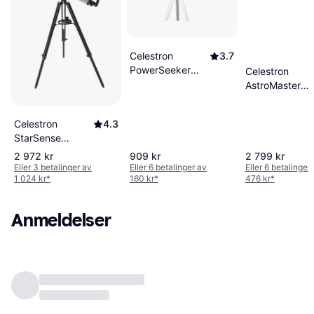
Celestron
3.7
PowerSeeker
Celestron
50AZ
AstroMaster
Refractor 90E
Celestron
4.3
StarSense
Explorer LT
2 972 kr
909 kr
2 799 kr
80AZ
Eller 3 betalinger av
Eller 6 betalinger av
Eller 6 betalinger
1 024 kr
*
160 kr
*
476 kr
*
Anmeldelser