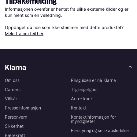
Tilbakemelding
Informasjonen ovenfor er hentet fra ulike eksterne kilder og er 
kun ment som en veiledning.

Oppdaget du noe som ikke stemmer med dette produktet? 
Meld fra om feil her
.
Klarna
Om oss
Prisguiden er nå Klarna
Careers
Tilgjengelighet
Villkår
Auto-Track
Presseinformasjon
Kontakt
Personvern
Kontaktinformasjon for
myndigheter
Sikkerhet
Eierstyring og selskapsledelse
Bærekraft