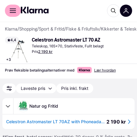
For kunder
For bedrifter
Klarna
/
Shopping
/
Sport & Fritid
/
Fiske & Friluftsliv
/
Kikkerter & Teles
Celestron Astromaster LT 70 AZ
4,4
Teleskop, 165x70, Stativfeste, Fullt belagt
Pris
2 190 kr
+
3
Prøv fleksible betalingsalternativer med
Lær hvordan
Laveste pris
Pris inkl. frakt
Natur og Fritid
2 190 kr
Celestron Astromaster LT 70AZ with Phoneadapter and Moonfilter - Stjernekikkert
*
Kjøp først, betal senere
: Kreditttid: 30 dager. 0 % årlig rente.
3–