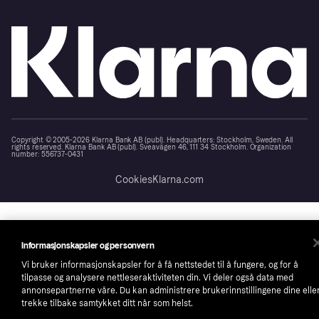
Copyright © 2005-2026 Klarna Bank AB (publ). Headquarters: Stockholm, Sweden. All
rights reserved. Klarna Bank AB (publ). Sveavägen 46, 111 34 Stockholm. Organization
number: 556737-0431
Cookies
Klarna.com
Informasjonskapsler og personvern
Vi bruker informasjonskapsler for å få nettstedet til å fungere, og for å
tilpasse og analysere nettleseraktiviteten din. Vi deler også data med
annonsepartnerne våre. Du kan administrere brukerinnstillingene dine elle
trekke tilbake samtykket ditt når som helst.