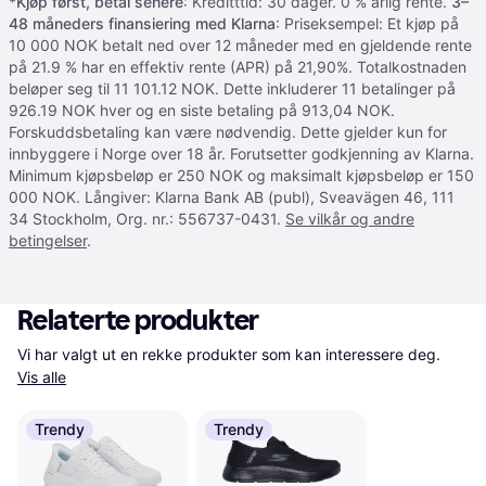
*
Kjøp først, betal senere
: Kreditttid: 30 dager. 0 % årlig rente.
3–
48 måneders finansiering med Klarna
: Priseksempel: Et kjøp på
10 000 NOK betalt ned over 12 måneder med en gjeldende rente
på 21.9 % har en effektiv rente (APR) på 21,90%. Totalkostnaden
beløper seg til 11 101.12 NOK. Dette inkluderer 11 betalinger på
926.19 NOK hver og en siste betaling på 913,04 NOK.
Forskuddsbetaling kan være nødvendig. Dette gjelder kun for
innbyggere i Norge over 18 år. Forutsetter godkjenning av Klarna.
Minimum kjøpsbeløp er 250 NOK og maksimalt kjøpsbeløp er 150
000 NOK. Långiver: Klarna Bank AB (publ), Sveavägen 46, 111
34 Stockholm, Org. nr.: 556737-0431.
Se vilkår og andre
betingelser
.
Relaterte produkter
Vi har valgt ut en rekke produkter som kan interessere deg. 
Vis alle
Trendy
Trendy