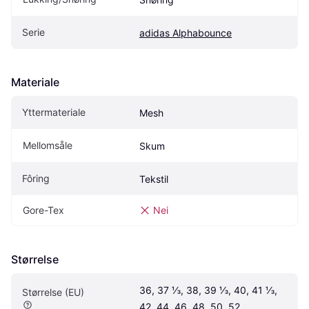
Serie
adidas Alphabounce
Materiale
Yttermateriale
Mesh
Mellomsåle
Skum
Fôring
Tekstil
Gore-Tex
Nei
Størrelse
36, 37 ⅓, 38, 39 ⅓, 40, 41 ⅓, 
Størrelse (EU)
42, 44, 46, 48, 50, 52