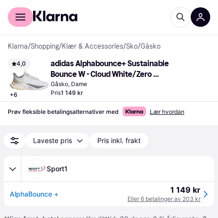
For kunder
For bedrifter
Klarna
/
Shopping
/
Klær & Accessories
/
Sko
/
Gåsko
adidas Alphabounce+ Sustainable 
4,0
Bounce W - Cloud White/Zero 
Metallic/Grey Three
Gåsko, Dame
Pris
1 149 kr
+
6
Prøv fleksible betalingsalternativer med
Lær hvordan
Laveste pris
Pris inkl. frakt
Sport1
1 149 kr
AlphaBounce +
Eller 6 betalinger av 203 kr