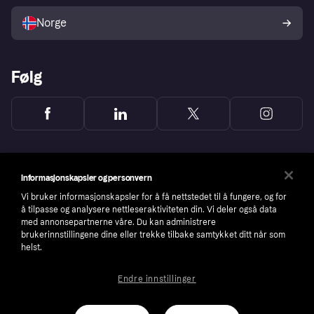
Selg med Klarna
Plattformer og partnere
Norge
Følg
Informasjonskapsler og personvern
Vi bruker informasjonskapsler for å få nettstedet til å fungere, og for
å tilpasse og analysere nettleseraktiviteten din. Vi deler også data
med annonsepartnerne våre. Du kan administrere
brukerinnstillingene dine eller trekke tilbake samtykket ditt når som
helst.
Endre innstillinger
Copyright © 2005-2026 Klarna Bank AB (publ). Headquarters: Stockholm, Sweden. All
rights reserved. Klarna Bank AB (publ). Sveavägen 46, 111 34 Stockholm. Organization
number: 556737-0431