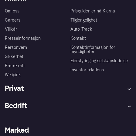
Om oss
Prisguiden er nå Klarna
Careers
Tilgjengelighet
Villkår
Auto-Track
Presseinformasjon
Kontakt
Personvern
Kontaktinformasjon for
myndigheter
Sikkerhet
Eierstyring og selskapsledelse
Bærekraft
Investor relations
Wikipink
Privat
Hjelp
Kjøperbeskyttelse
Bedrift
Logg inn
Klager
Butikksupport
Developers portal
Klarna-appen
Kredittavtale
Merchant portal
Driftsstatus
Marked
Utforsk butikker
Personverninnstillinger