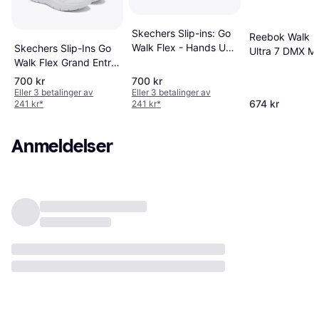
Skechers Slip-ins: Go
Reebok Walk
Walk Flex - Hands Up
Skechers Slip-Ins Go
Ultra 7 DMX M
M - Black
Walk Flex Grand Entry
Wide W -
- White
White/Cold Gr
700 kr
700 kr
Eller 3 betalinger av
Eller 3 betalinger av
2/Collegiate
674 kr
241 kr
*
241 kr
*
Royal
Anmeldelser