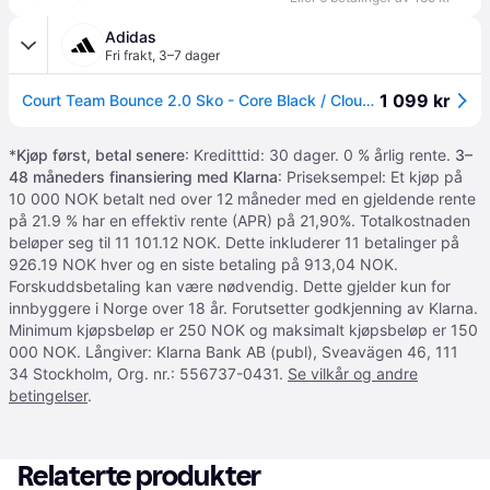
Adidas
Fri frakt
,
3–7 dager
1 099 kr
Court Team Bounce 2.0 Sko - Core Black / Cloud White / Core Black - 45 1/3
*
Kjøp først, betal senere
: Kreditttid: 30 dager. 0 % årlig rente.
3–
48 måneders finansiering med Klarna
: Priseksempel: Et kjøp på
10 000 NOK betalt ned over 12 måneder med en gjeldende rente
på 21.9 % har en effektiv rente (APR) på 21,90%. Totalkostnaden
beløper seg til 11 101.12 NOK. Dette inkluderer 11 betalinger på
926.19 NOK hver og en siste betaling på 913,04 NOK.
Forskuddsbetaling kan være nødvendig. Dette gjelder kun for
innbyggere i Norge over 18 år. Forutsetter godkjenning av Klarna.
Minimum kjøpsbeløp er 250 NOK og maksimalt kjøpsbeløp er 150
000 NOK. Långiver: Klarna Bank AB (publ), Sveavägen 46, 111
34 Stockholm, Org. nr.: 556737-0431.
Se vilkår og andre
betingelser
.
Relaterte produkter