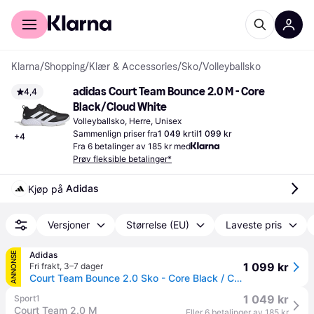
For kunder
For bedrifter
Klarna
/
Shopping
/
Klær & Accessories
/
Sko
/
Volleyballsko
adidas Court Team Bounce 2.0 M - Core 
4,4
Black/Cloud White
Volleyballsko, Herre, Unisex
Sammenlign priser fra
1 049 kr
til
1 099 kr
+
4
Fra 6 betalinger av 185 kr med
Prøv fleksible betalinger*
Adidas
Kjøp på 
Versjoner
Størrelse (EU)
Laveste pris
Adidas
ANNONSE
1 099 kr
Fri frakt
,
3–7 dager
Court Team Bounce 2.0 Sko - Core Black / Cloud White / Core Black - 45 1/3
1 049 kr
Sport1
Court Team 2.0 M
Eller 6 betalinger av 185 kr