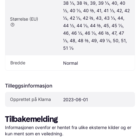
38 ⅓, 38 ⅔, 39, 39 ⅓, 40, 40 
½, 40 ⅓, 40 ⅔, 41, 41 ⅓, 42, 42 
½, 42 ⅓, 42 ⅔, 43, 43 ⅓, 44, 
Størrelse (EU)
44 ½, 44 ⅓, 44 ⅔, 45, 45 ⅓, 
46, 46 ½, 46 ⅓, 46 ⅔, 47, 47 
⅓, 48, 48 ⅔, 49, 49 ⅓, 50, 51, 
51 ⅓
Bredde
Normal
Tilleggsinformasjon
Opprettet på Klarna
2023-06-01
Tilbakemelding
Informasjonen ovenfor er hentet fra ulike eksterne kilder og er 
kun ment som en veiledning.
