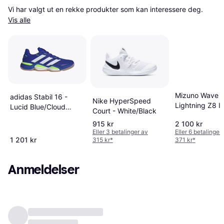
Vi har valgt ut en rekke produkter som kan interessere deg. 
Vis alle
Mizuno Wave
adidas Stabil 16 -
Nike HyperSpeed
Lightning Z8 I
Lucid Blue/Cloud
Court - White/Black
Shoes - White
White/Lucid Lemon
915 kr
2 100 kr
Eller 3 betalinger av
Eller 6 betalinger
1 201 kr
315 kr
*
371 kr
*
Anmeldelser