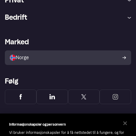
Hjelp
Kjøperbeskyttelse
Bedrift
Logg inn
Klager
Butikksupport
Developers portal
Klarna-appen
Kredittavtale
Merchant portal
Driftsstatus
Marked
Utforsk butikker
Personverninnstillinger
Selg med Klarna
Plattformer og partnere
Norge
Følg
Informasjonskapsler og personvern
Vi bruker informasjonskapsler for å få nettstedet til å fungere, og for