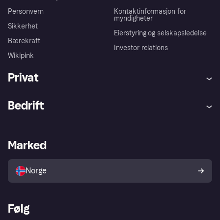
Personvern
Kontaktinformasjon for
myndigheter
Sikkerhet
Eierstyring og selskapsledelse
Bærekraft
Investor relations
Wikipink
Privat
Hjelp
Kjøperbeskyttelse
Bedrift
Logg inn
Klager
Butikksupport
Developers portal
Klarna-appen
Kredittavtale
Merchant portal
Driftsstatus
Marked
Utforsk butikker
Personverninnstillinger
Selg med Klarna
Plattformer og partnere
Norge
Følg