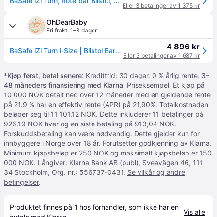
BeSafe iZi Turn, Roterbar Bilstol, Fresh Black Cab
Eller 3 betalinger av 1 375 kr
OhDearBaby
Fri frakt
,
1–3 dager
4 896 kr
BeSafe iZi Turn i-Size | Bilstol Barn 6m-4år - Fresh Black
Eller 3 betalinger av 1 687 kr
*
Kjøp først, betal senere
: Kreditttid: 30 dager. 0 % årlig rente.
3–
48 måneders finansiering med Klarna
: Priseksempel: Et kjøp på
10 000 NOK betalt ned over 12 måneder med en gjeldende rente
på 21.9 % har en effektiv rente (APR) på 21,90%. Totalkostnaden
beløper seg til 11 101.12 NOK. Dette inkluderer 11 betalinger på
926.19 NOK hver og en siste betaling på 913,04 NOK.
Forskuddsbetaling kan være nødvendig. Dette gjelder kun for
innbyggere i Norge over 18 år. Forutsetter godkjenning av Klarna.
Minimum kjøpsbeløp er 250 NOK og maksimalt kjøpsbeløp er 150
000 NOK. Långiver: Klarna Bank AB (publ), Sveavägen 46, 111
34 Stockholm, Org. nr.: 556737-0431.
Se vilkår og andre
betingelser
.
Produktet finnes på 
1
 hos 
forhandler
, som ikke har en 
Vis alle
avtale med Klarna.