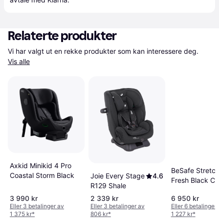
Relaterte produkter
Vi har valgt ut en rekke produkter som kan interessere deg. 
Vis alle
Axkid Minikid 4 Pro
BeSafe Stretch 
Coastal Storm Black
Joie Every Stage
4.6
Fresh Black C
R129 Shale
3 990 kr
2 339 kr
6 950 kr
Eller 3 betalinger av
Eller 3 betalinger av
Eller 6 betalinger
1 375 kr
*
806 kr
*
1 227 kr
*