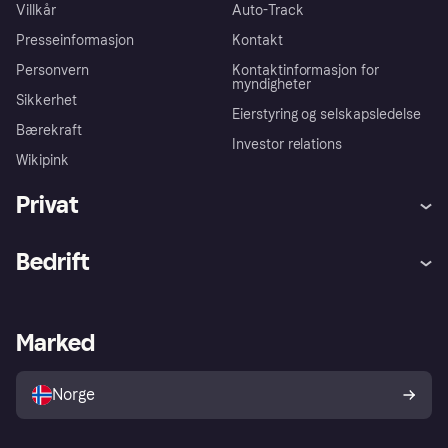
Villkår
Auto-Track
Presseinformasjon
Kontakt
Personvern
Kontaktinformasjon for
myndigheter
Sikkerhet
Eierstyring og selskapsledelse
Bærekraft
Investor relations
Wikipink
Privat
Hjelp
Kjøperbeskyttelse
Bedrift
Logg inn
Klager
Butikksupport
Developers portal
Klarna-appen
Kredittavtale
Merchant portal
Driftsstatus
Marked
Utforsk butikker
Personverninnstillinger
Selg med Klarna
Plattformer og partnere
Norge