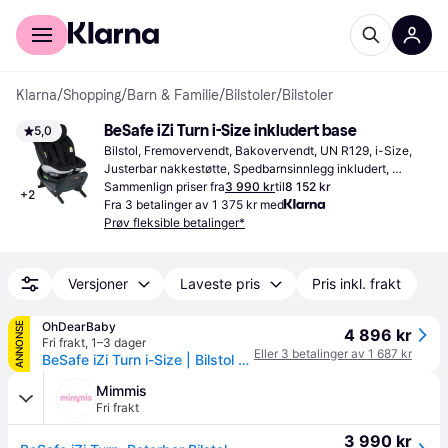
For kunder
For bedrifter
Klarna
/
Shopping
/
Barn & Familie
/
Bilstoler
/
Bilstoler
BeSafe iZi Turn i-Size inkludert base
5,0
Bilstol, Fremovervendt, Bakovervendt, UN R129, i-Size, 
Justerbar nakkestøtte, Spedbarnsinnlegg inkludert, 
Sidekollisjonsbeskyttelse (ASIP), Inkludert base, Roterbar
Sammenlign priser fra
3 990 kr
til
8 152 kr
+
2
Fra 3 betalinger av 1 375 kr med
Prøv fleksible betalinger*
Versjoner
Laveste pris
Pris inkl. frakt
OhDearBaby
ANNONSE
4 896 kr
Fri frakt
,
1–3 dager
Eller 3 betalinger av 1 687 kr
BeSafe iZi Turn i-Size | Bilstol Barn 6m-4år - Fresh Black
Mimmis
Fri frakt
3 990 kr