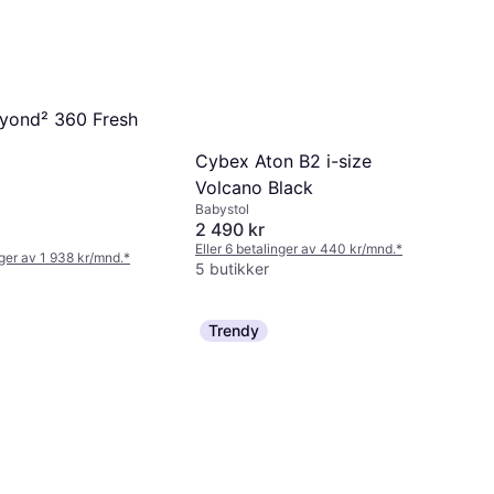
yond² 360 Fresh
Cybex Aton B2 i-size
Volcano Black
Babystol
2 490 kr
Eller 6 betalinger av 440 kr/mnd.
*
nger av 1 938 kr/mnd.
*
5 butikker
Trendy