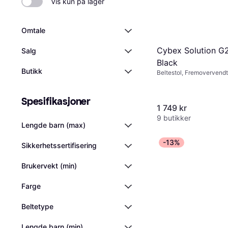
Vis kun på lager
Omtale
Cybex Solution G
Salg
Black
Butikk
Beltestol, Fremovervendt
Justerbar nakkestøtte,
Sidekollisjonsbeskyttelse
Vaskbart trekk
Spesifikasjoner
1 749 kr
9 butikker
Lengde barn (max)
-13%
Sikkerhetssertifisering
Brukervekt (min)
Farge
Beltetype
Lengde barn (min)