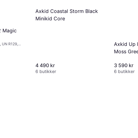
Axkid Coastal Storm Black
Minikid Core
2 Magic
Axkid Up B
, UN R129,
Moss Gre
 (ASIP),
4 490 kr
3 590 kr
6 butikker
6 butikker