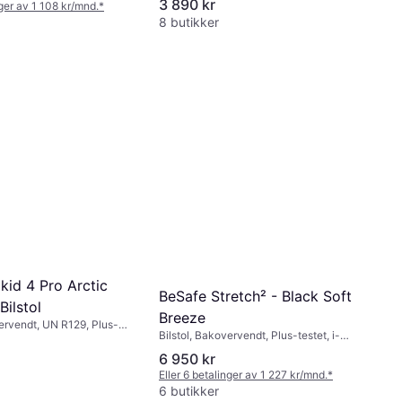
3 890 kr
trekk, Justerbar nakkestøtte
nger av 1 108 kr/mnd.
*
8 butikker
kid 4 Pro Arctic
BeSafe Stretch² - Black Soft
Bilstol
Breeze
vervendt, UN R129, Plus-
Bilstol, Bakovervendt, Plus-testet, i-
rt trekk,
Size, Sidekollisjonsbeskyttelse (ASIP),
beskyttelse (ASIP),
6 950 kr
Justerbar nakkestøtte
kestøtte
Eller 6 betalinger av 1 227 kr/mnd.
*
6 butikker