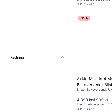
Vaskbart trekk, Roterbar
3 butikker
Justerbar nakkestøtte,
Spedbarnsinnlegg inklud
-12%
Rettning
Axkid Minikid 4 M
Bakovervendt Bils
Bilstol, Bakovervendt, U
Spedbarnsinnlegg inklude
trekk, Justerbar nakkestø
4 399 kr
4 999 kr
Sidekollisjonsbeskyttels
Eller 3 betalinger av 1 51
9 butikker