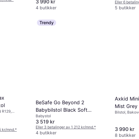
3 990 kr
Eller 6 betali
, Bærehåndtak,
4 butikker
5 butikker
ert
Trendy
ax
Axkid Mini
BeSafe Go Beyond 2
tol
Mist Grey 
Babybilstol Black Soft
N R129,
Bilstol, Bako
Babystol
rt, Vaskbart
Breeze
testet, Vaskba
3 519 kr
tte,
Sidekollisjons
e (ASIP)
Justerbar nak
Eller 3 betalinger av 1 212 kr/mnd.
*
3 990 kr
5 kr/mnd.
*
4 butikker
8 butikker