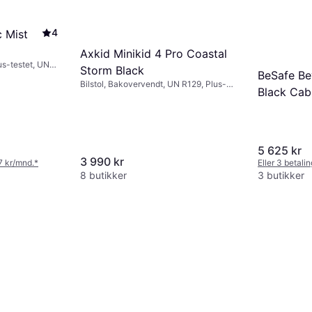
4
c Mist
Axkid Minikid 4 Pro Coastal
us-testet, UN
Storm Black
BeSafe Be
Bilstol, Bakovervendt, UN R129, Plus-
e (ASIP)
Black Cab
testet, Justerbar nakkestøtte, Vaskbart
trekk, Sidekollisjonsbeskyttelse (ASIP)
5 625 kr
3 990 kr
67 kr/mnd.
*
Eller 3 betali
8 butikker
3 butikker