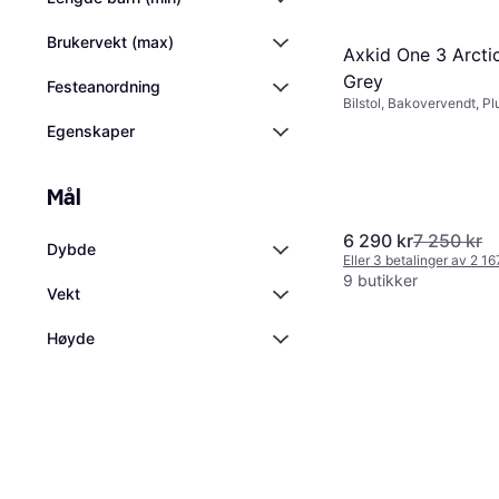
Brukervekt (max)
Axkid One 3 Arcti
Grey
Festeanordning
Bilstol, Bakovervendt, Pl
R129, Vaskbart trekk,
Egenskaper
Sidekollisjonsbeskyttels
Mål
6 290 kr
7 250 kr
Dybde
Eller 3 betalinger av 2 1
9 butikker
Vekt
Høyde