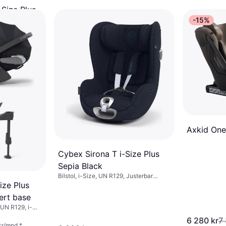
-Size Plus
-15%
ert base
-Size, UN R129,
r nakkestøtte,
e (ASIP)
Axkid One
Cybex Sirona T i-Size Plus
Sepia Black
Bilstol, i-Size, UN R129, Justerbar
nakkestøtte, Sidekollisjonsbeskyttelse
ize Plus
(ASIP), Spedbarnsinnlegg inkludert,
ert base
Vaskbart trekk
UN R129, i-
6 280 kr
7
 (ASIP),
 kr/mnd.
*