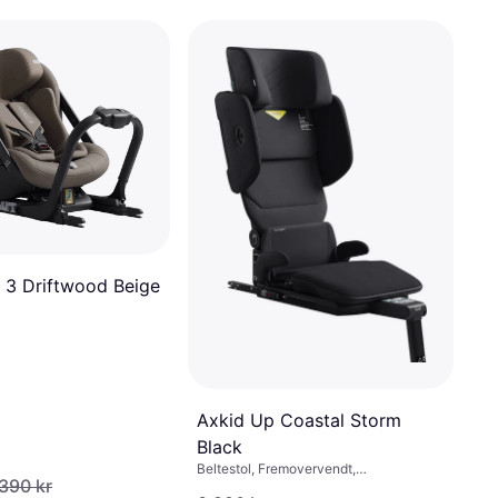
 3 Driftwood Beige
Axkid Up Coastal Storm
Black
Beltestol, Fremovervendt,
 390 kr
Bakovervendt, UN R129, Vaskbart