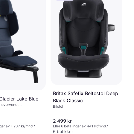
Britax Safefix Beltestol Deep
Glacier Lake Blue
Black Classic
emovervendt,
Bilstol
, UN R129, Vaskbart
bar nakkestøtte
2 499 kr
nger av 1 237 kr/mnd.
*
Eller 6 betalinger av 441 kr/mnd.
*
6 butikker