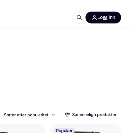
Logg inn
informasjon
utstyr
r Klarna?
tegorier
Sammenlign produkter
Sorter etter popularitet
Populær