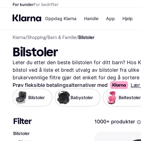
For kunder
For bedrifter
Oppdag Klarna
Handle
App
Hjelp
Klarna
/
Shopping
/
Barn & Familie
/
Bilstoler
Betalingsm
Butikker
Bilstoler
Betalingsme
Elkjøp
Betal nå
Bookin
Betal i 3 dele
Farmasi
Leter du etter den beste bilstolen for ditt barn? Hos Kl
Betal innen 
kicks.n
bilstol ved å liste et bredt utvalg av bilstoler fra ulik
Finansiering
Norweg
brukervennlige filtre gjør det enkelt for deg å sortere
Vipps
eller pris. Dette hjelper deg med å finne den bilstolen
Prøv fleksible betalingsalternativer med
Lær
budsjett. Du kan også lese brukeranmeldelser for å få 
Bilstoler
Babystoler
Beltestoler
Butikkovers
produktet. Vi gir deg alle nødvendige opplysninger på e
veloverveid beslutning. Start her for å sikre at ditt b
bilstol som passer perfekt for dere!
Les mer om bilsto
Filter
1000+ produkter
Bilstoler