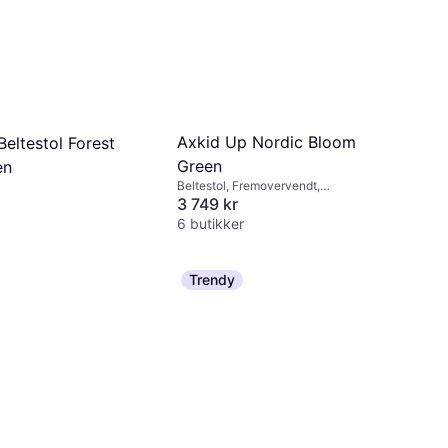
Axkid Up Nordic Bloom
eltestol Forest
Green
en
Beltestol, Fremovervendt,
Bakovervendt, UN R129, Vaskbart trekk
3 749 kr
6 butikker
Trendy