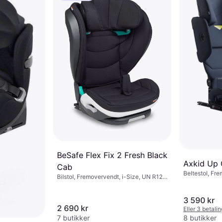
BeSafe Flex Fix 2 Fresh Black
Axkid Up 
Cab
Beltestol, Fr
Bilstol, Fremovervendt, i-Size, UN R129,
Bakovervendt
Vaskbart trekk, Justerbar nakkestøtte,
trekk, Juster
Sidekollisjonsbeskyttelse (ASIP)
3 590 kr
2 690 kr
Eller 3 betali
7 butikker
8 butikker