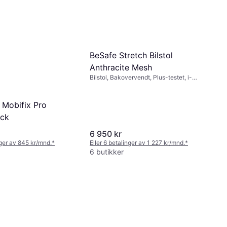
BeSafe Stretch Bilstol
Anthracite Mesh
Bilstol, Bakovervendt, Plus-testet, i-
Size, Sidekollisjonsbeskyttelse (ASIP),
Justerbar nakkestøtte
 Mobifix Pro
ack
6 950 kr
nger av 845 kr/mnd.
*
Eller 6 betalinger av 1 227 kr/mnd.
*
6 butikker