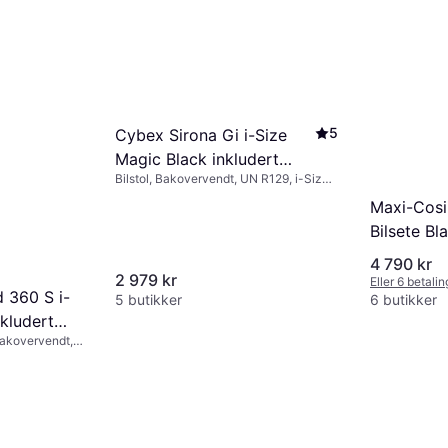
5
Cybex Sirona Gi i-Size
Magic Black inkludert
Bilstol, Bakovervendt, UN R129, i-Size,
base
Inkludert base, Vaskbart trekk, Roterbar,
Maxi-Cosi
Spedbarnsinnlegg inkludert, Justerbar
nakkestøtte, Sidekollisjonsbeskyttelse
Bilsete Bl
(ASIP)
4 790 kr
2 979 kr
Eller 6 betali
 360 S i-
5 butikker
6 butikker
nkludert
Bakovervendt,
 (ASIP),
 Justerbar
nnlegg