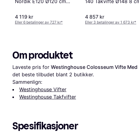
Nordik E120 Ø120 cm
140 Takvifte Ø148 8 c
13.810 m³/h
Hvit
4 119 kr
4 857 kr
Eller 6 betalinger av 727 kr
*
Eller 3 betalinger av 1 673 kr
*
Om produktet
Laveste pris for 
Westinghouse Colosseum Vifte Med
det beste tilbudet blant 
2
 butikker.
Sammenlign:
Westinghouse Vifter
Westinghouse Takfvifter
Spesifikasjoner