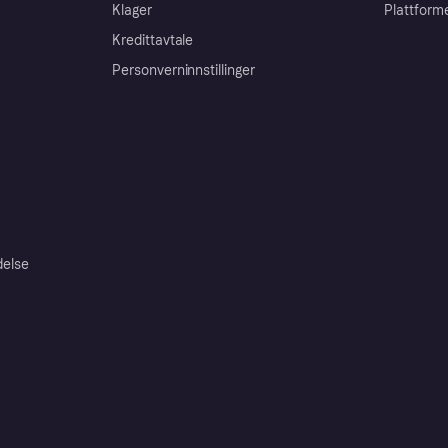
Klager
Plattform
Kredittavtale
Personverninnstillinger
delse