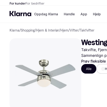
For kunder
For bedrifter
Oppdag Klarna
Handle
App
Hjelp
Klarna
/
Shopping
/
Hjem & Interiør
/
Hjem
/
Vifter
/
Takfvifter
Betalingsm
Butikker
Betalingsme
Elkjøp
Westing
Betal nå
Bookin
Betal i 3 dele
Farmasi
Takvifte, Fjer
Betal innen 
kicks.n
Finansiering
Norweg
Sammenlign pr
Vipps
Prøv fleksible
Alle
H
Butikkovers