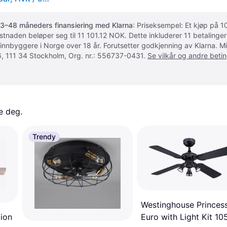
3–48 måneders finansiering med Klarna
: Priseksempel: Et kjøp på
ostnaden beløper seg til 11 101.12 NOK. Dette inkluderer 11 betalin
 innbyggere i Norge over 18 år. Forutsetter godkjenning av Klarna.
, 111 34 Stockholm, Org. nr.: 556737-0431.
Se vilkår og andre betin
e deg. 
Trendy
Westinghouse Princes
ion
Euro with Light Kit 1