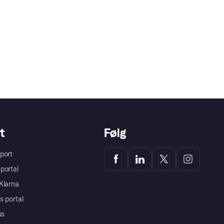
t
Følg
port
portal
Klarna
s portal
us