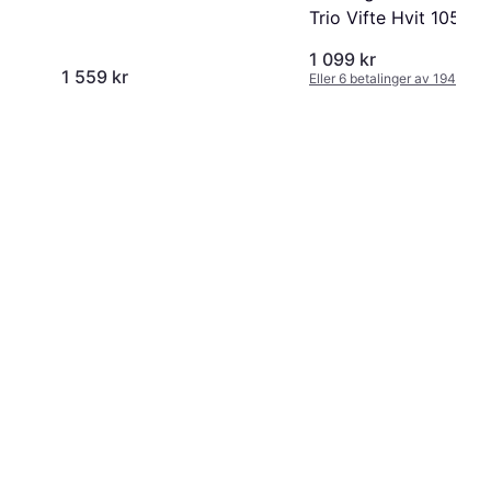
Trio Vifte Hvit 105 cm
1 099 kr
1 559 kr
Eller 6 betalinger av 194 kr
*