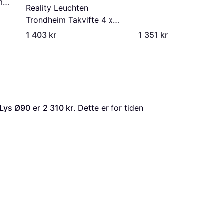
m
Reality Leuchten
Trondheim Takvifte 4 x
E27 Svart
1 403 kr
1 351 kr
 Lys Ø90
 er 
2 310 kr
. Dette er for tiden 