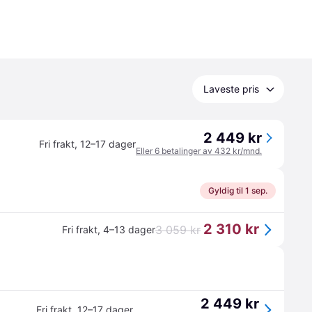
Laveste pris
2 449 kr
Fri frakt
,
12–17 dager
Eller 6 betalinger av 432 kr/mnd.
Gyldig til 1 sep.
2 310 kr
3 059 kr
Fri frakt
,
4–13 dager
2 449 kr
Fri frakt
,
12–17 dager