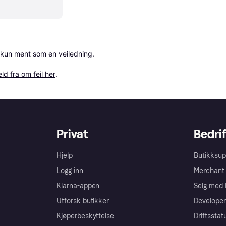
 kun ment som en veiledning.

ld fra om feil her
.
Privat
Bedrif
Hjelp
Butikksup
Logg inn
Merchant 
Klarna-appen
Selg med 
Utforsk butikker
Developer
Kjøperbeskyttelse
Driftsstat