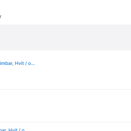
r
Westinghouse Colosseum takvifte Colosseum, dimbar, Hvit / opal, Stue / spisestue, Tre
Westinghouse Colosseum takvifte Colosseum, dimbar, Hvit / opal, Stue / spisestue, Tre