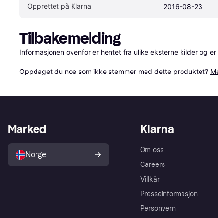
Opprettet på Klarna
2016-08-23
Tilbakemelding
Informasjonen ovenfor er hentet fra ulike eksterne kilder og er
Oppdaget du noe som ikke stemmer med dette produktet? 
Me
Marked
Klarna
Om oss
Norge
Careers
Villkår
Presseinformasjon
Personvern