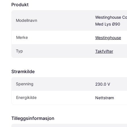
Produkt
Westinghouse Col
Modellnavn
Med Lys Ø90
Merke
Westinghouse
Typ
Takfvifter
Strømkilde
Spenning
230.0 V
Energikilde
Nettstrøm
Tilleggsinformasjon