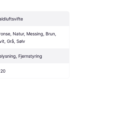
aldluftsvifte
ronse, Natur, Messing, Brun, 
vit, Grå, Sølv
elysning, Fjernstyring
P20