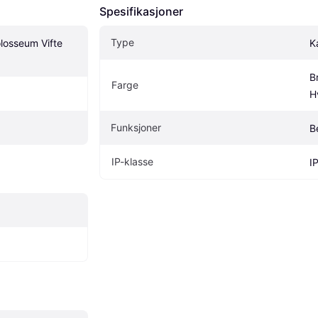
Spesifikasjoner
Type
osseum Vifte 
K
B
Farge
H
Funksjoner
B
IP-klasse
I