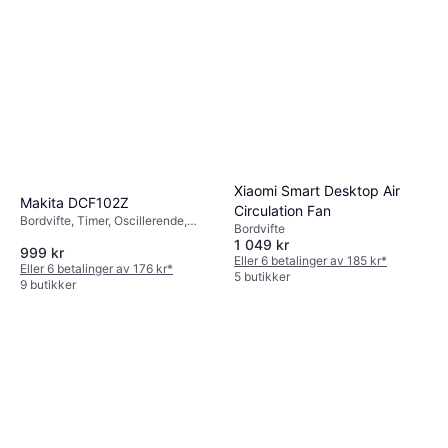
Xiaomi Smart Desktop Air
Makita DCF102Z
Circulation Fan
Bordvifte, Timer, Oscillerende,
Bordvifte
Tiltbar
1 049 kr
999 kr
Eller 6 betalinger av 185 kr
*
Eller 6 betalinger av 176 kr
*
5 butikker
9 butikker