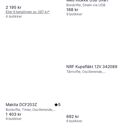
Bordvifte, Strøm via USB
2 195 kr
168 kr
Eller 6 betalinger av 387 kr
*
9 butikker
4 butikker
NRF Kupefläkt 12V 342089
Tårnvifte, Oscillerende,
Fjernstyring, Timer
Makita DCF203Z
5
Bordvifte, Timer, Oscillerende,
1 403 kr
Tiltbar
692 kr
9 butikker
6 butikker