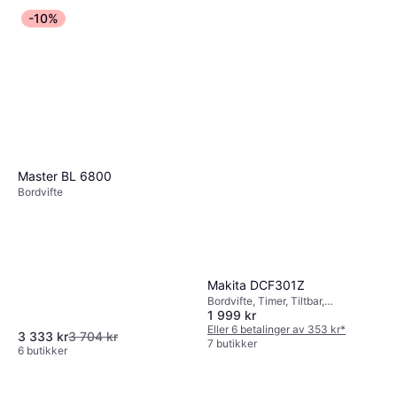
-10%
Master BL 6800
Bordvifte
Makita DCF301Z
Bordvifte, Timer, Tiltbar,
1 999 kr
Oscillerende
Eller 6 betalinger av 353 kr
*
3 333 kr
3 704 kr
7 butikker
6 butikker