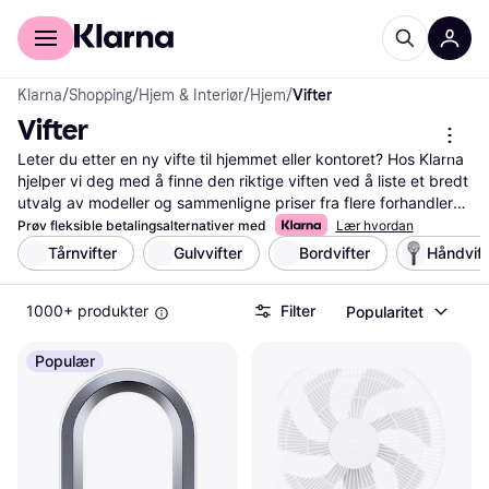
For kunder
For bedrifter
Klarna
/
Shopping
/
Hjem & Interiør
/
Hjem
/
Vifter
Vifter
Leter du etter en ny vifte til hjemmet eller kontoret? Hos Klarna 
hjelper vi deg med å finne den riktige viften ved å liste et bredt 
utvalg av modeller og sammenligne priser fra flere forhandlere. 
Med våre nyttige filter kan du enkelt sortere etter funksjoner 
Prøv fleksible betalingsalternativer med
Lær hvordan
som størrelse, energiforbruk og lydnivå. Dette gjør det lettere 
Tårnvifter
Gulvvifter
Bordvifter
Håndvift
for deg å finne den viften som passer best til dine behov og 
ditt budsjett. Du kan også lese brukeranmeldelser for å få 
1000+ produkter
Filter
Popularitet
innsikt i andres erfaringer med produktene. Vi sørger for at du 
får mest verdi for pengene ved å guide deg til de beste 
tilbudene. Start her for å finne din neste vifte og opplev et mer 
Populær
komfortabelt inneklima!
Les mer om vifter her