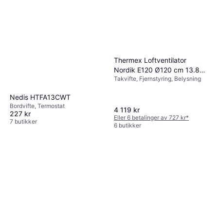
4 butikker
Thermex Loftventilator
Nordik E120 Ø120 cm 13.810
Takvifte, Fjernstyring, Belysning
m³/h
Nedis HTFA13CWT
Bordvifte, Termostat
4 119 kr
227 kr
Eller 6 betalinger av 727 kr
*
7 butikker
6 butikker