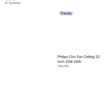
9+ butikker
Trendy
Xiaomi Smart Tower Fan 2
BHR8846EU
Tårnvifte, Timer, Oscillerende
1 099 kr
Tomt på lager
Philips Civx Fan Ceiling 52
Inch 32W 24W
Takvifte