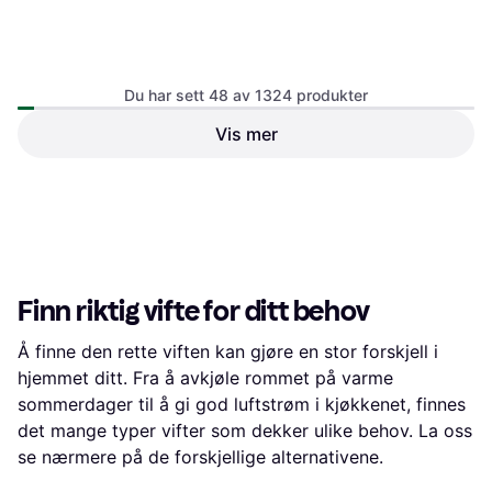
MikaMax Portable Hand Fan
Du har sett 48 av 1324 produkter
Bordvifte
Vis mer
Flexit Innvendig Aero 125
Sort
206 kr
170 kr
7 butikker
6 butikker
1
2
3
...
16
...
28
Finn riktig vifte for ditt behov
Å finne den rette viften kan gjøre en stor forskjell i
hjemmet ditt. Fra å avkjøle rommet på varme
sommerdager til å gi god luftstrøm i kjøkkenet, finnes
det mange typer vifter som dekker ulike behov. La oss
se nærmere på de forskjellige alternativene.