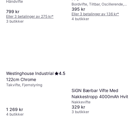
Håndvifte
Bordvifte, Tiltbar, Oscillerende,
395 kr
Stille (27 dB)
799 kr
Eller 3 betalinger av 136 kr
*
Eller 3 betalinger av 275 kr
*
4 butikker
3 butikker
Westinghouse Industrial
4.5
122cm Chrome
Takvifte, Fjernstyring
SiGN Bærbar Vifte Med
Nakkestropp 4000mAh Hvit
Nakkevifte
329 kr
1 269 kr
3 butikker
4 butikker