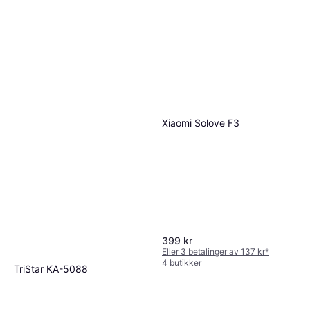
Xiaomi Solove F3
399 kr
Eller 3 betalinger av 137 kr
*
4 butikker
TriStar KA-5088
Tårnvifte, Termostat, Keramisk,
859 kr
Oscillerende, Timer
Eller 6 betalinger av 152 kr
*