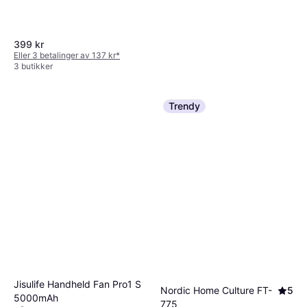
399 kr
Eller 3 betalinger av 137 kr
*
3 butikker
Rubicson Gulvvifte Med
Trendy
Fjernkontroll Ø35 Cm
Gulvvifte, Oscillerende, Timer,
799 kr
Fjernstyring, Tiltbar
Eller 3 betalinger av 275 kr
*
1 butikk
Jisulife Handheld Fan Pro1 S
Nordic Home Culture FT-
5
5000mAh
775