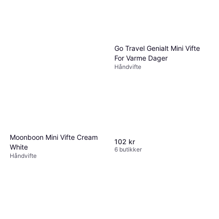
Go Travel Genialt Mini Vifte
For Varme Dager
Håndvifte
Moonboon Mini Vifte Cream
102 kr
White
6 butikker
Håndvifte
485 kr
Eller 3 betalinger av 167 kr
*
5 butikker