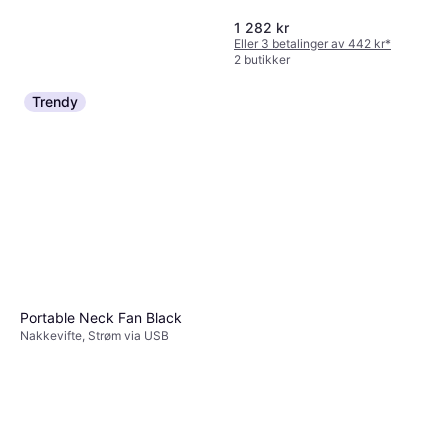
1 282 kr
Eller 3 betalinger av 442 kr
*
2 butikker
Trendy
Philips 5000 Series
4.6
Tower Fan Black
Tårnvifte, Touchknapper,
1 914 kr
Keramisk, Timer, Oscillerende,
Fjernstyring, Stille (28 dB)
4 butikker
Portable Neck Fan Black
Nakkevifte, Strøm via USB