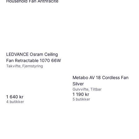
Household Fan Anthracite
Gulvvifte, Fjernstyring, Timer
3 199 kr
2 butikker
LEDVANCE Osram Ceiling
Fan Retractable 1070 66W
Takvifte, Fjernstyring
Metabo AV 18 Cordless Fan
Silver
Gulvvifte, Tiltbar
1 190 kr
1 640 kr
5 butikker
4 butikker