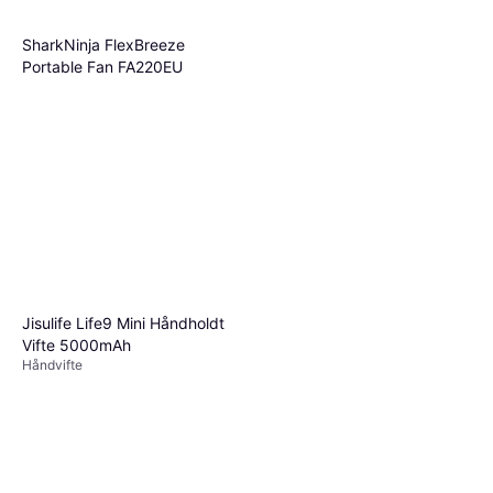
SharkNinja FlexBreeze
Portable Fan FA220EU
Gulvvifte, Fjernstyring,
2 499 kr
Oscillerende
3 butikker
Apt Tårnvifte
Tårnvifte
1 999 kr
1 butikk
Jisulife Life9 Mini Håndholdt
Vifte 5000mAh
Håndvifte