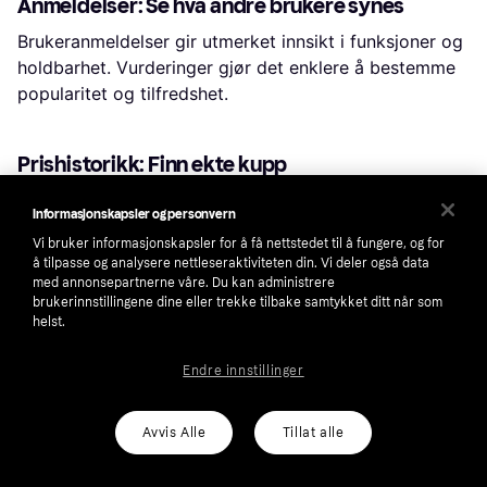
Anmeldelser: Se hva andre brukere synes
Brukeranmeldelser gir utmerket innsikt i funksjoner og
holdbarhet. Vurderinger gjør det enklere å bestemme
popularitet og tilfredshet.
Prishistorikk: Finn ekte kupp
Vil du være sikker på at du gjør et godt kjøp? Sjekk
Informasjonskapsler og personvern
prishistorikken for å se hvordan prisene har endret seg
Vi bruker informasjonskapsler for å få nettstedet til å fungere, og for
over tid. Ved å klikke på «Velg butikk» kan du til og
å tilpasse og analysere nettleseraktiviteten din. Vi deler også data
med dykke inn i prishistorikken til en bestemt butikk.
med annonsepartnerne våre. Du kan administrere
brukerinnstillingene dine eller trekke tilbake samtykket ditt når som
helst.
Populære søk i Vifter
Endre innstillinger
Xiaomi Fan
Handheld
Xiaomi Mi 2
Avvis Alle
Tillat alle
Shark Fan
Gulvvifter
Tårnvifter