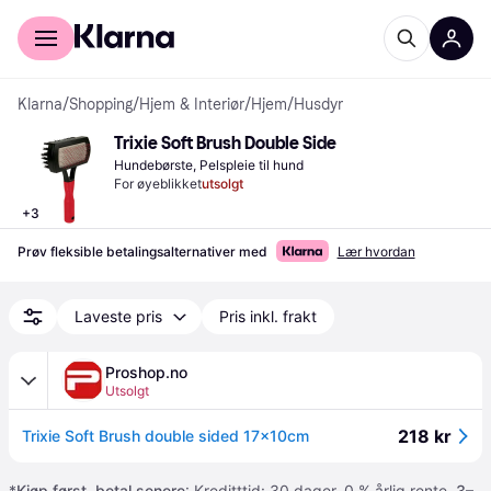
For kunder
For bedrifter
Klarna
/
Shopping
/
Hjem & Interiør
/
Hjem
/
Husdyr
Trixie Soft Brush Double Side
Hundebørste, Pelspleie til hund
For øyeblikket
utsolgt
+
3
Prøv fleksible betalingsalternativer med
Lær hvordan
Laveste pris
Pris inkl. frakt
Proshop.no
Utsolgt
218 kr
Trixie Soft Brush double sided 17x10cm
*
Kjøp først, betal senere
: Kreditttid: 30 dager. 0 % årlig rente.
3–