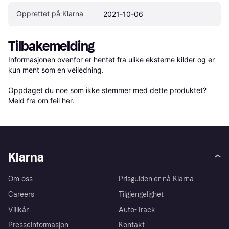
Opprettet på Klarna
2021-10-06
Tilbakemelding
Informasjonen ovenfor er hentet fra ulike eksterne kilder og er 
kun ment som en veiledning.

Oppdaget du noe som ikke stemmer med dette produktet? 
Meld fra om feil her
.
Klarna
Om oss
Prisguiden er nå Klarna
Careers
Tilgjengelighet
Villkår
Auto-Track
Presseinformasjon
Kontakt