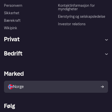
Personvern
Kontaktinformasjon for
myndigheter
Sikkerhet
Eierstyring og selskapsledelse
Bærekraft
Investor relations
Wikipink
Privat
Hjelp
Kjøperbeskyttelse
Bedrift
Logg inn
Klager
Butikksupport
Developers portal
Klarna-appen
Kredittavtale
Merchant portal
Driftsstatus
Marked
Utforsk butikker
Personverninnstillinger
Selg med Klarna
Plattformer og partnere
Norge
Følg