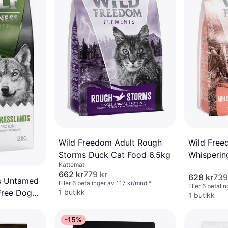
Wild Freedom Adult Rough
Wild Free
Storms Duck Cat Food 6.5kg
Whisperin
Kattemat
kalkun
662 kr
779 kr
628 kr
739
ss Untamed
Eller 6 betalinger av 117 kr/mnd.
*
Eller 6 betali
1 butikk
Free Dog
1 butikk
-15%
 kr/mnd.
*