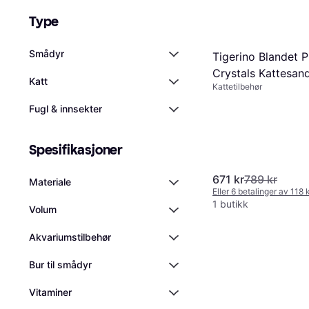
Type
Smådyr
Tigerino Blandet 
Crystals Kattesand
Katt
Kattetilbehør
Fugl & innsekter
Spesifikasjoner
671 kr
789 kr
Materiale
Eller 6 betalinger av 118 
1 butikk
Volum
Akvariumstilbehør
Bur til smådyr
Vitaminer