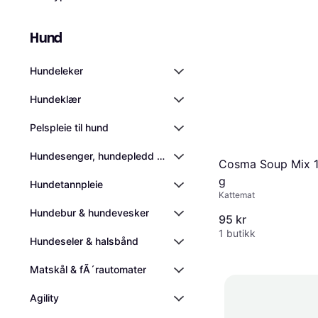
Hund
Hundeleker
Hundeklær
Pelspleie til hund
Hundesenger, hundepledd og kjølematter
Cosma Soup Mix 1
g
Hundetannpleie
Kattemat
Hundebur & hundevesker
95 kr
1 butikk
Hundeseler & halsbånd
Matskål & fÃ´rautomater
Agility