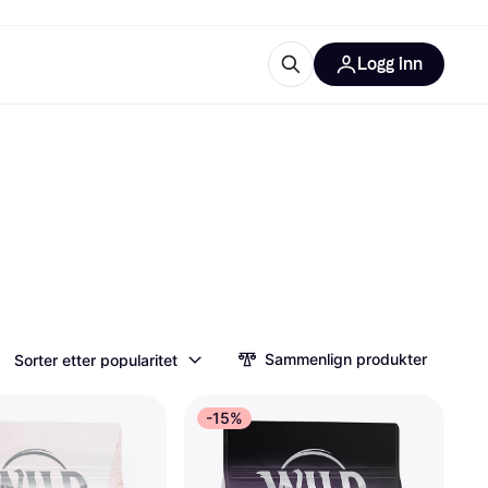
Logg inn
informasjon
utstyr
r Klarna?
tegorier
Sammenlign produkter
Sorter etter popularitet
-15%