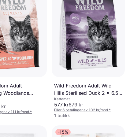
dom Adult
Wild Freedom Adult Wild
g Woodlands
Hills Sterilised Duck 2 x 6.5
Kattemat
kg
577 kr
679 kr
 kr
Eller 6 betalinger av 102 kr/mnd.
*
nger av 111 kr/mnd.
*
1 butikk
-15%