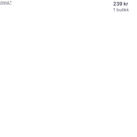
r/mnd.
*
239 kr
1 butikk