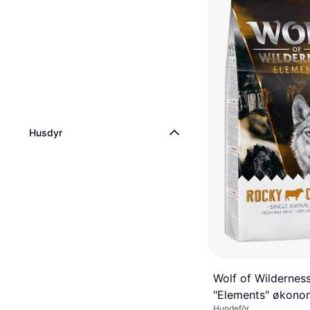
1 butikk
Husdyr
Wolf of Wildernes
"Elements" økono
Hundefôr