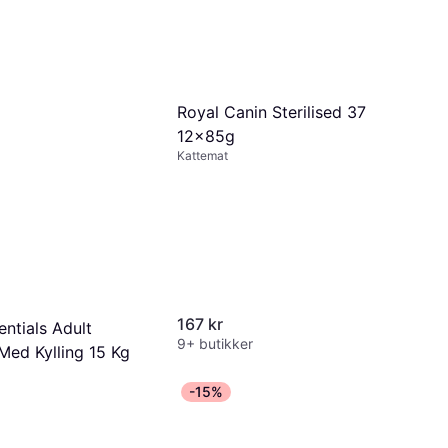
Royal Canin Sterilised 37
12x85g
Kattemat
167 kr
entials Adult
9+ butikker
 Med Kylling 15 Kg
-15%
nger av 68 kr/mnd.
*