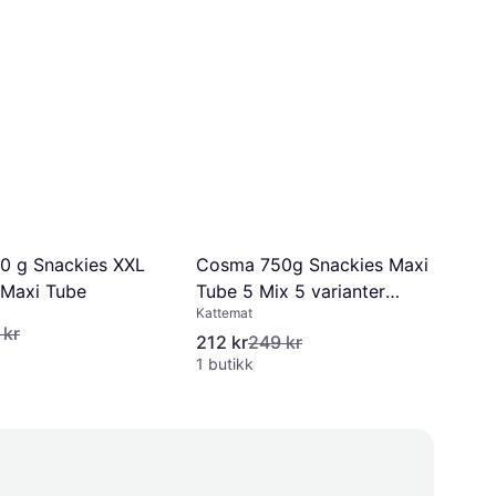
Cosma 750g Snackies Maxi
0 g Snackies XXL
Tube 5 Mix 5 varianter
 Maxi Tube
Kattemat
0.45kg
 kr
212 kr
249 kr
1 butikk