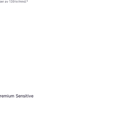
nger av 139 kr/mnd.
*
Premium Sensitive