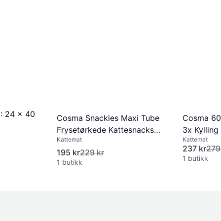
: 24 x 40
Cosma Snackies Maxi Tube
Cosma 60
Frysetørkede Kattesnacks
3x Kylling
Kattemat
Kattemat
Kylling 160 g 0.2kg
237 kr
279
195 kr
229 kr
1 butikk
1 butikk