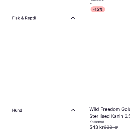
Rocky Canyons
849 kr
-15%
Eller 6 betalinger av 150
1 butikk
Fisk & Reptil
Wild Freedom Gold
Hund
Sterilised Kanin 6.
Kattemat
543 kr
639 kr