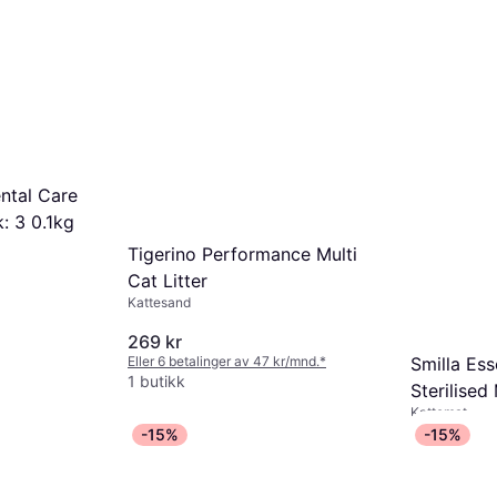
ntal Care
: 3 0.1kg
Tigerino Performance Multi
Cat Litter
Kattesand
269 kr
Eller 6 betalinger av 47 kr/mnd.
*
Smilla Ess
1 butikk
Sterilised
Kattemat
384 kr
-15%
-15%
Eller 6 betali
1 butikk