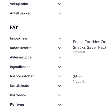
Vekt/pakke
Antall pakker
FÃ´r
Innpakning
Smilla Toothies De
Snacks Saver Pack
Rasestørrelse
Kattemat
Aldersgruppe
Ingredienser
Næringsstoffer
25 kr
1 butikk
Kosttilskudd
Kostbehov
FÃ´rtype