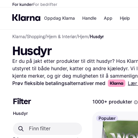
For kunder
For bedrifter
Oppdag Klarna
Handle
App
Hjelp
Klarna
/
Shopping
/
Hjem & Interiør
/
Hjem
/
Husdyr
Betalingsm
Butikker
Husdyr
Betalingsme
Elkjøp
Betal nå
Bookin
Betal i 3 dele
Farmasi
Er du på jakt etter produkter til ditt husdyr? Hos Klarn
Betal innen 
kicks.n
utstyret til både hunder, katter og andre kjæledyr. Vi l
Finansiering
Norweg
kjente merker, og gir deg muligheten til å sammenligne 
Vipps
sortere etter kategori, pris eller brukeranmeldelser. D
Prøv fleksible betalingsalternativer med
Lær
og velge det som passer dine behov best. Du kan også 
Butikkovers
å få en bedre forståelse av produktene. Vi guider deg 
Filter
1000+ produkter
du får mest mulig verdi for pengene dine. Begynn her f
ditt husdyr!
Les mer om husdyr her
Husdyr
Populær