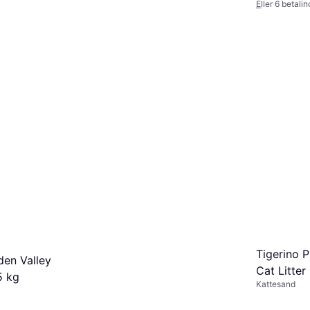
Eller 6 betali
1 butikk
 kr/mnd.
*
Tigerino 
en Valley
Cat Litter
5 kg
Kattesand