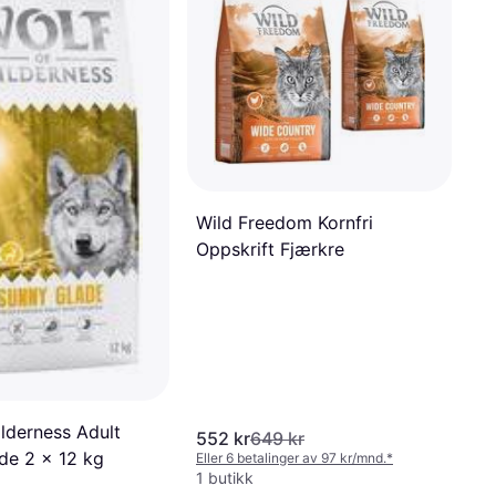
Wild Freedom Kornfri
Oppskrift Fjærkre
lderness Adult
552 kr
649 kr
de 2 x 12 kg
Eller 6 betalinger av 97 kr/mnd.
*
1 butikk