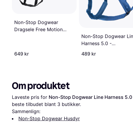
Non-Stop Dogwear
Dragsele Free Motion
Non-Stop Dogwear Li
Svart/Svart Nr10
Harness 5.0 -
Blågrønn/Turkis (1)
649 kr
489 kr
Om produktet
Laveste pris for 
Non-Stop Dogwear Line Harness 5.0
beste tilbudet blant 
3
 butikker.
Sammenlign:
Non-Stop Dogwear Husdyr