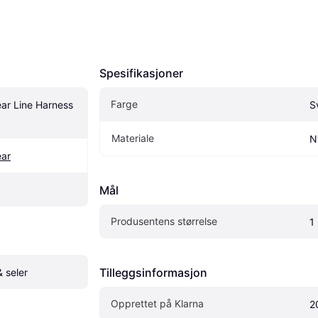
Spesifikasjoner
Farge
r Line Harness 
S
Materiale
N
ar
Mål
Produsentens størrelse
1
Tilleggsinformasjon
 seler
Opprettet på Klarna
2