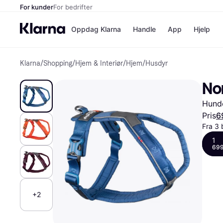
For kunder
For bedrifter
Oppdag Klarna
Handle
App
Hjelp
Klarna
/
Shopping
/
Hjem & Interiør
/
Hjem
/
Husdyr
Betalingsm
Butikker
Betalingsme
Elkjøp
No
Betal nå
Bookin
Betal i 3 dele
Farmasi
Hund
Betal innen 
kicks.n
Finansiering
Norweg
Pris
6
Vipps
Fra 3 
1
699
Butikkovers
+2