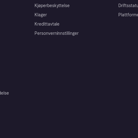
Kjøperbeskyttelse
Driftsstat
Klager
Plattform
Kredittavtale
Personverninnstillinger
delse