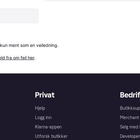
 kun ment som en veiledning.

ld fra om feil her
.
Privat
Bedrif
Hjelp
Butikksup
Logg inn
Merchant 
Klarna-appen
Selg med 
Utforsk butikker
Developer