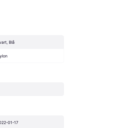
vart, Blå
ylon
022-01-17