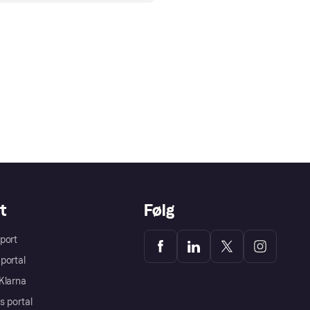
t
Følg
port
portal
Klarna
s portal