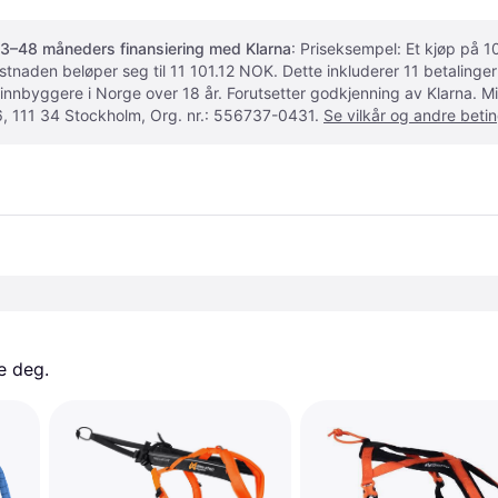
3–48 måneders finansiering med Klarna
: Priseksempel: Et kjøp på
ostnaden beløper seg til 11 101.12 NOK. Dette inkluderer 11 betalin
 innbyggere i Norge over 18 år. Forutsetter godkjenning av Klarna.
, 111 34 Stockholm, Org. nr.: 556737-0431.
Se vilkår og andre betin
e deg. 