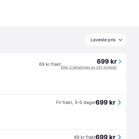
Laveste pris
699 kr
69 kr frakt
Eller 3 betalinger av 241 kr/mnd.
699 kr
Fri frakt
,
3–5 dager
699 kr
49 kr frakt