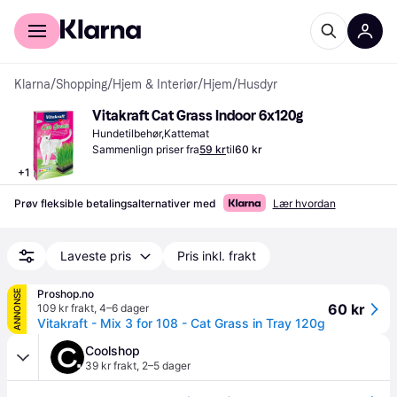
For kunder
For bedrifter
Klarna
/
Shopping
/
Hjem & Interiør
/
Hjem
/
Husdyr
Vitakraft Cat Grass Indoor 6x120g
Hundetilbehør,Kattemat
Sammenlign priser fra
59 kr
til
60 kr
+
1
Prøv fleksible betalingsalternativer med
Lær hvordan
Laveste pris
Pris inkl. frakt
Proshop.no
ANNONSE
60 kr
109 kr frakt
,
4–6 dager
Vitakraft - Mix 3 for 108 - Cat Grass in Tray 120g
Coolshop
39 kr frakt
,
2–5 dager