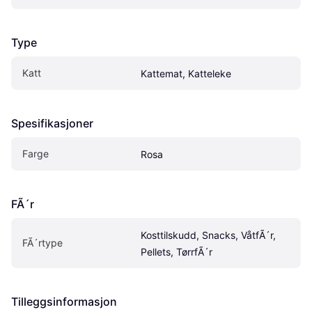
Type
Katt
Kattemat, Katteleke
Spesifikasjoner
Farge
Rosa
FÃ´r
Kosttilskudd, Snacks, VåtfÃ´r, 
FÃ´rtype
Pellets, TørrfÃ´r
Tilleggsinformasjon