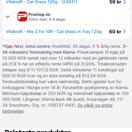
59 kr
Vitakraft - Cat Grass 120g - (24031)
Proshop.no
109 kr frakt
,
4–6 dager
60 kr
Vitakraft - Mix 3 for 108 - Cat Grass in Tray 120g
*
Kjøp først, betal senere
: Kreditttid: 30 dager. 0 % årlig rente.
3–
48 måneders finansiering med Klarna
: Priseksempel: Et kjøp på
10 000 NOK betalt ned over 12 måneder med en gjeldende rente
på 21.9 % har en effektiv rente (APR) på 21,90%. Totalkostnaden
beløper seg til 11 101.12 NOK. Dette inkluderer 11 betalinger på
926.19 NOK hver og en siste betaling på 913,04 NOK.
Forskuddsbetaling kan være nødvendig. Dette gjelder kun for
innbyggere i Norge over 18 år. Forutsetter godkjenning av Klarna.
Minimum kjøpsbeløp er 250 NOK og maksimalt kjøpsbeløp er 150
000 NOK. Långiver: Klarna Bank AB (publ), Sveavägen 46, 111
34 Stockholm, Org. nr.: 556737-0431.
Se vilkår og andre
betingelser
.