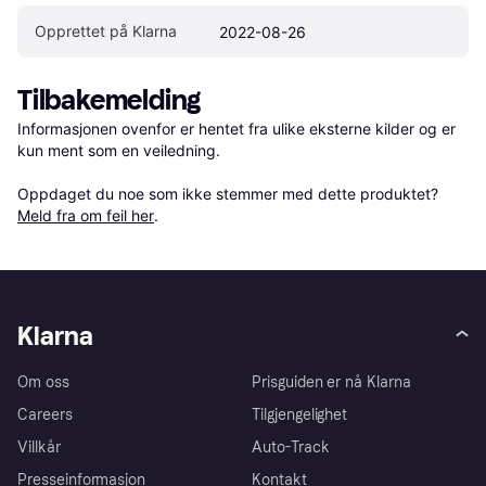
Opprettet på Klarna
2022-08-26
Tilbakemelding
Informasjonen ovenfor er hentet fra ulike eksterne kilder og er 
kun ment som en veiledning.

Oppdaget du noe som ikke stemmer med dette produktet? 
Meld fra om feil her
.
Klarna
Om oss
Prisguiden er nå Klarna
Careers
Tilgjengelighet
Villkår
Auto-Track
Presseinformasjon
Kontakt