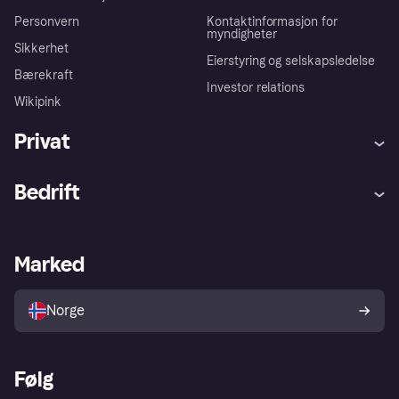
Personvern
Kontaktinformasjon for
myndigheter
Sikkerhet
Eierstyring og selskapsledelse
Bærekraft
Investor relations
Wikipink
Privat
Hjelp
Kjøperbeskyttelse
Bedrift
Logg inn
Klager
Butikksupport
Developers portal
Klarna-appen
Kredittavtale
Merchant portal
Driftsstatus
Marked
Utforsk butikker
Personverninnstillinger
Selg med Klarna
Plattformer og partnere
Norge
Følg