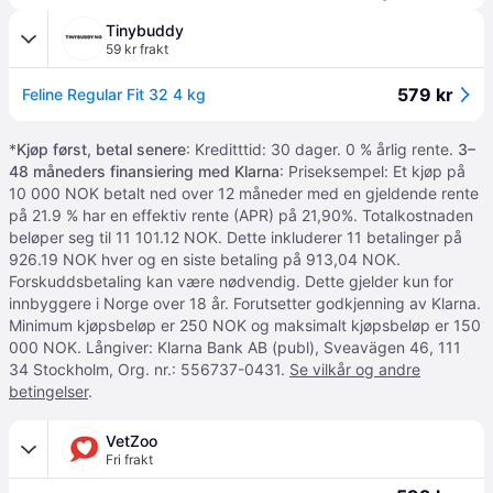
Tinybuddy
59 kr frakt
579 kr
Feline Regular Fit 32 4 kg
*
Kjøp først, betal senere
: Kreditttid: 30 dager. 0 % årlig rente.
3–
48 måneders finansiering med Klarna
: Priseksempel: Et kjøp på
10 000 NOK betalt ned over 12 måneder med en gjeldende rente
på 21.9 % har en effektiv rente (APR) på 21,90%. Totalkostnaden
beløper seg til 11 101.12 NOK. Dette inkluderer 11 betalinger på
926.19 NOK hver og en siste betaling på 913,04 NOK.
Forskuddsbetaling kan være nødvendig. Dette gjelder kun for
innbyggere i Norge over 18 år. Forutsetter godkjenning av Klarna.
Minimum kjøpsbeløp er 250 NOK og maksimalt kjøpsbeløp er 150
000 NOK. Långiver: Klarna Bank AB (publ), Sveavägen 46, 111
34 Stockholm, Org. nr.: 556737-0431.
Se vilkår og andre
betingelser
.
VetZoo
Fri frakt