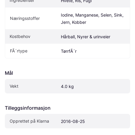
Ingredienser
Hvete, Ris, Fugl
Iodine, Manganese, Selen, Sink, 
Næringsstoffer
Jern, Kobber
Kostbehov
Hårball, Nyrer & urinveier
FÃ´rtype
TørrfÃ´r
Mål
Vekt
4.0 kg
Tilleggsinformasjon
Opprettet på Klarna
2016-08-25