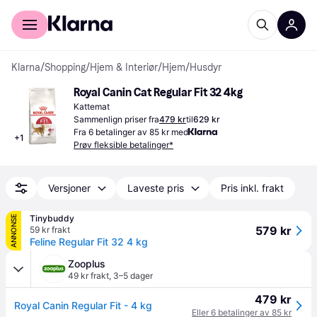
For kunder
For bedrifter
Klarna
/
Shopping
/
Hjem & Interiør
/
Hjem
/
Husdyr
Royal Canin Cat Regular Fit 32 4kg
Kattemat
Sammenlign priser fra
479 kr
til
629 kr
Fra 6 betalinger av 85 kr med
+
1
Prøv fleksible betalinger*
Versjoner
Laveste pris
Pris inkl. frakt
Tinybuddy
ANNONSE
579 kr
59 kr frakt
Feline Regular Fit 32 4 kg
Zooplus
49 kr frakt
,
3–5 dager
479 kr
Royal Canin Regular Fit - 4 kg
Eller 6 betalinger av 85 kr