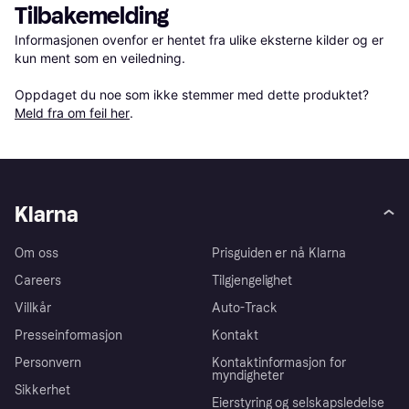
Tilbakemelding
Informasjonen ovenfor er hentet fra ulike eksterne kilder og er 
kun ment som en veiledning.

Oppdaget du noe som ikke stemmer med dette produktet? 
Meld fra om feil her
.
Klarna
Om oss
Prisguiden er nå Klarna
Careers
Tilgjengelighet
Villkår
Auto-Track
Presseinformasjon
Kontakt
Personvern
Kontaktinformasjon for
myndigheter
Sikkerhet
Eierstyring og selskapsledelse