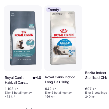
Trendy
Bozita Indoor 
Royal Canin Indoor
Sterilised Chic
Royal Canin
4.8
Long Hair 10kg
10kg
Hairball Care
10kg
1 198 kr
942 kr
697 kr
Eller 3 betalinger av
Eller 6 betalinger av
Eller 3 betalinger
413 kr
*
166 kr
*
240 kr
*