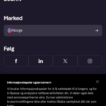
Logg inn
Klager
Butikksupport
Developers portal
Klarna-appen
Kredittavtale
Merchant portal
Driftsstatus
Marked
Utforsk butikker
Personverninnstillinger
Selg med Klarna
Plattformer og partnere
Norge
Følg
Informasjonskapsler og personvern
Vi bruker informasjonskapsler for å få nettstedet til å fungere, og for
å tilpasse og analysere nettleseraktiviteten din. Vi deler også data
med annonsepartnerne våre. Du kan administrere
brukerinnstillingene dine eller trekke tilbake samtykket ditt når som