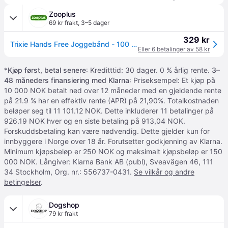
Zooplus
69 kr frakt
,
3–5 dager
329 kr
Trixie Hands Free Joggebånd - 100 - 135 cm
Eller 6 betalinger av 58 kr
*
Kjøp først, betal senere
: Kreditttid: 30 dager. 0 % årlig rente.
3–
48 måneders finansiering med Klarna
: Priseksempel: Et kjøp på
10 000 NOK betalt ned over 12 måneder med en gjeldende rente
på 21.9 % har en effektiv rente (APR) på 21,90%. Totalkostnaden
beløper seg til 11 101.12 NOK. Dette inkluderer 11 betalinger på
926.19 NOK hver og en siste betaling på 913,04 NOK.
Forskuddsbetaling kan være nødvendig. Dette gjelder kun for
innbyggere i Norge over 18 år. Forutsetter godkjenning av Klarna.
Minimum kjøpsbeløp er 250 NOK og maksimalt kjøpsbeløp er 150
000 NOK. Långiver: Klarna Bank AB (publ), Sveavägen 46, 111
34 Stockholm, Org. nr.: 556737-0431.
Se vilkår og andre
betingelser
.
Dogshop
79 kr frakt