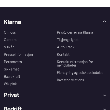
Klarna
Om oss
Prisguiden er nå Klarna
Careers
Tilgjengelighet
Villkår
Auto-Track
Presseinformasjon
Kontakt
Personvern
Kontaktinformasjon for
myndigheter
Sikkerhet
Eierstyring og selskapsledelse
Bærekraft
Investor relations
Wikipink
Privat
Hjelp
Kjøperbeskyttelse
Bedrift