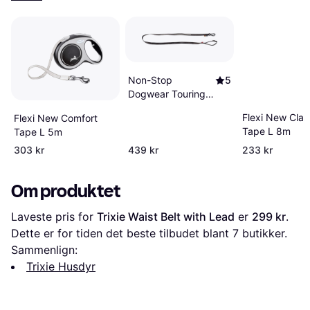
Non-Stop
5
Dogwear Touring
Bungee
Flexi New Clas
Flexi New Comfort
Tape L 8m
Tape L 5m
303 kr
439 kr
233 kr
Om produktet
Laveste pris for 
Trixie Waist Belt with Lead
 er 
299 kr
. 
Dette er for tiden det beste tilbudet blant 
7
 butikker.
Sammenlign:
Trixie Husdyr