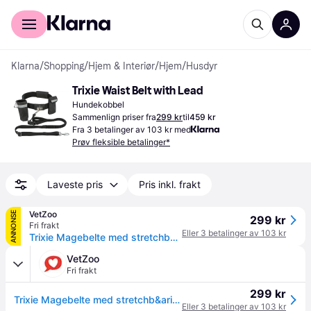
For kunder
For bedrifter
Klarna
/
Shopping
/
Hjem & Interiør
/
Hjem
/
Husdyr
Trixie Waist Belt with Lead
Hundekobbel
Sammenlign priser fra
299 kr
til
459 kr
Fra 3 betalinger av 103 kr med
Prøv fleksible betalinger*
Laveste pris
Pris inkl. frakt
VetZoo
ANNONSE
299 kr
Fri frakt
Eller 3 betalinger av 103 kr
Trixie Magebelte med stretchb&aring;nd
VetZoo
Fri frakt
299 kr
Trixie Magebelte med stretchb&aring;nd
Eller 3 betalinger av 103 kr