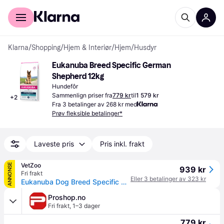
For kunder
For bedrifter
Klarna
/
Shopping
/
Hjem & Interiør
/
Hjem
/
Husdyr
Eukanuba Breed Specific German 
Shepherd 12kg
Hundefôr
Sammenlign priser fra
779 kr
til
1 579 kr
+
2
Fra 3 betalinger av 268 kr med
Prøv fleksible betalinger*
Laveste pris
Pris inkl. frakt
VetZoo
ANNONSE
939 kr
Fri frakt
Eller 3 betalinger av 323 kr
Eukanuba Dog Breed Specific German Shepherd (12 kg)
Proshop.no
Fri frakt
,
1–3 dager
779 kr