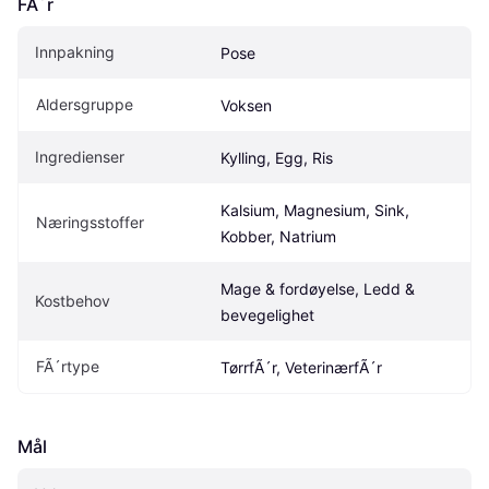
FÃ´r
Innpakning
Pose
Aldersgruppe
Voksen
Ingredienser
Kylling, Egg, Ris
Kalsium, Magnesium, Sink, 
Næringsstoffer
Kobber, Natrium
Mage & fordøyelse, Ledd & 
Kostbehov
bevegelighet
FÃ´rtype
TørrfÃ´r, VeterinærfÃ´r
Mål