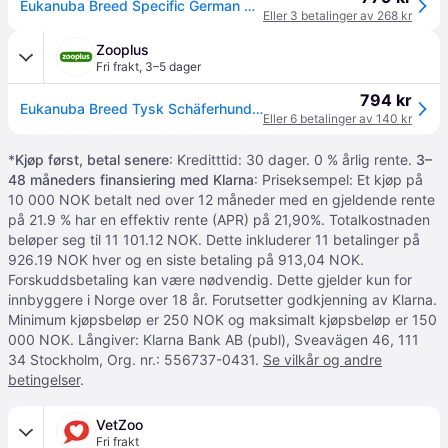
Eukanuba Breed Specific German Shepherd Adult 12kg
Eller 3 betalinger av 268 kr
Zooplus
Fri frakt
,
3–5 dager
794 kr
Eukanuba Breed Tysk Schäferhund tørrfôr - 12 kg
Eller 6 betalinger av 140 kr
*
Kjøp først, betal senere
: Kreditttid: 30 dager. 0 % årlig rente.
3–
48 måneders finansiering med Klarna
: Priseksempel: Et kjøp på
10 000 NOK betalt ned over 12 måneder med en gjeldende rente
på 21.9 % har en effektiv rente (APR) på 21,90%. Totalkostnaden
beløper seg til 11 101.12 NOK. Dette inkluderer 11 betalinger på
926.19 NOK hver og en siste betaling på 913,04 NOK.
Forskuddsbetaling kan være nødvendig. Dette gjelder kun for
innbyggere i Norge over 18 år. Forutsetter godkjenning av Klarna.
Minimum kjøpsbeløp er 250 NOK og maksimalt kjøpsbeløp er 150
000 NOK. Långiver: Klarna Bank AB (publ), Sveavägen 46, 111
34 Stockholm, Org. nr.: 556737-0431.
Se vilkår og andre
betingelser
.
VetZoo
Fri frakt