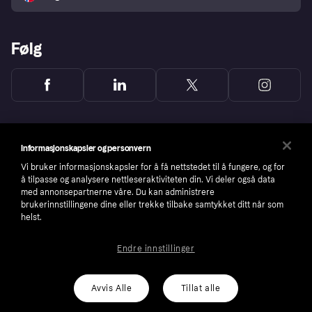
Følg
Informasjonskapsler og personvern
Vi bruker informasjonskapsler for å få nettstedet til å fungere, og for
å tilpasse og analysere nettleseraktiviteten din. Vi deler også data
med annonsepartnerne våre. Du kan administrere
brukerinnstillingene dine eller trekke tilbake samtykket ditt når som
helst.
Endre innstillinger
Copyright © 2005-2026 Klarna Bank AB (publ). Headquarters: Stockholm, Sweden. All
rights reserved. Klarna Bank AB (publ). Sveavägen 46, 111 34 Stockholm. Organization
number: 556737-0431
Avvis Alle
Tillat alle
Cookies
Klarna.com