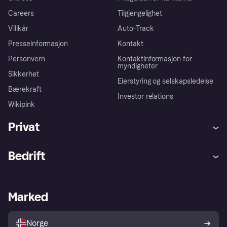
Careers
Tilgjengelighet
Villkår
Auto-Track
Presseinformasjon
Kontakt
Personvern
Kontaktinformasjon for
myndigheter
Sikkerhet
Eierstyring og selskapsledelse
Bærekraft
Investor relations
Wikipink
Privat
Hjelp
Kjøperbeskyttelse
Bedrift
Logg inn
Klager
Butikksupport
Developers portal
Klarna-appen
Kredittavtale
Merchant portal
Driftsstatus
Marked
Utforsk butikker
Personverninnstillinger
Selg med Klarna
Plattformer og partnere
Norge