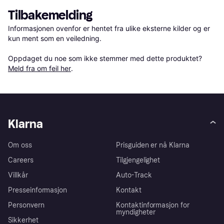
Tilbakemelding
Informasjonen ovenfor er hentet fra ulike eksterne kilder og er 
kun ment som en veiledning.

Oppdaget du noe som ikke stemmer med dette produktet? 
Meld fra om feil her
.
Klarna
Om oss
Prisguiden er nå Klarna
Careers
Tilgjengelighet
Villkår
Auto-Track
Presseinformasjon
Kontakt
Personvern
Kontaktinformasjon for
myndigheter
Sikkerhet