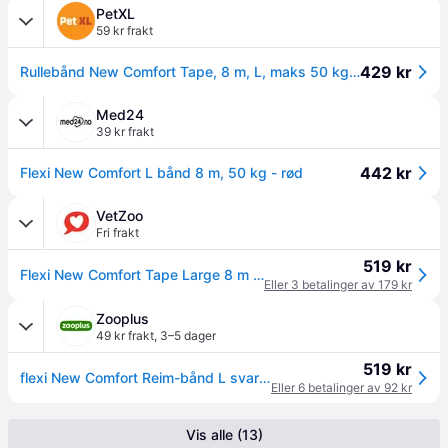
PetXL
59 kr frakt
429 kr
Rullebånd New Comfort Tape, 8 m, L, maks 50 kg, Blå
Med24
39 kr frakt
442 kr
Flexi New Comfort L bånd 8 m, 50 kg - rød
VetZoo
Fri frakt
519 kr
Flexi New Comfort Tape Large 8 m B&aring;nd/50 kg (Svart)
Eller 3 betalinger av 179 kr
Zooplus
49 kr frakt
,
3–5 dager
519 kr
flexi New Comfort Reim-bånd L svart, 8 m - flexi New Comfort Reim-bånd L svart, 8 m
Eller 6 betalinger av 92 kr
Vis alle (13)