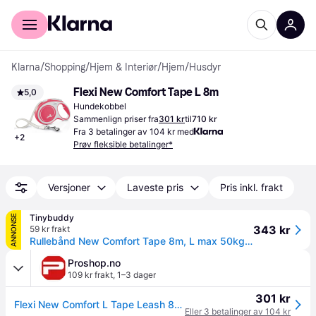
For kunder
For bedrifter
Klarna
/
Shopping
/
Hjem & Interiør
/
Hjem
/
Husdyr
Flexi New Comfort Tape L 8m
5,0
Hundekobbel
Sammenlign priser fra
301 kr
til
710 kr
Fra 3 betalinger av 104 kr med
+
2
Prøv fleksible betalinger*
Versjoner
Laveste pris
Pris inkl. frakt
Tinybuddy
ANNONSE
343 kr
59 kr frakt
Rullebånd New Comfort Tape 8m, L max 50kg, Svart
Proshop.no
109 kr frakt
,
1–3 dager
301 kr
Flexi New Comfort L Tape Leash 8m 50kg Black
Eller 3 betalinger av 104 kr