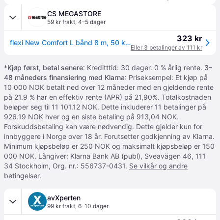
CS MEGASTORE
59 kr frakt
,
4–5 dager
323 kr
flexi New Comfort L bånd 8 m, 50 kg, sort
Eller 3 betalinger av 111 kr
*
Kjøp først, betal senere
: Kreditttid: 30 dager. 0 % årlig rente.
3–
48 måneders finansiering med Klarna
: Priseksempel: Et kjøp på
10 000 NOK betalt ned over 12 måneder med en gjeldende rente
på 21.9 % har en effektiv rente (APR) på 21,90%. Totalkostnaden
beløper seg til 11 101.12 NOK. Dette inkluderer 11 betalinger på
926.19 NOK hver og en siste betaling på 913,04 NOK.
Forskuddsbetaling kan være nødvendig. Dette gjelder kun for
innbyggere i Norge over 18 år. Forutsetter godkjenning av Klarna.
Minimum kjøpsbeløp er 250 NOK og maksimalt kjøpsbeløp er 150
000 NOK. Långiver: Klarna Bank AB (publ), Sveavägen 46, 111
34 Stockholm, Org. nr.: 556737-0431.
Se vilkår og andre
betingelser
.
avXperten
99 kr frakt
,
6–10 dager