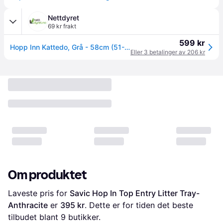
Nettdyret
69 kr frakt
599 kr
Hopp Inn Kattedo, Grå - 58cm (51-400505)
Eller 3 betalinger av 206 kr
Om produktet
Laveste pris for 
Savic Hop In Top Entry Litter Tray-
Anthracite
 er 
395 kr
. Dette er for tiden det beste 
tilbudet blant 
9
 butikker.