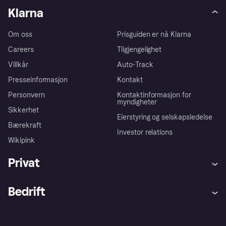
Klarna
Om oss
Prisguiden er nå Klarna
Careers
Tilgjengelighet
Villkår
Auto-Track
Presseinformasjon
Kontakt
Personvern
Kontaktinformasjon for
myndigheter
Sikkerhet
Eierstyring og selskapsledelse
Bærekraft
Investor relations
Wikipink
Privat
Hjelp
Kjøperbeskyttelse
Bedrift
Logg inn
Klager
Butikksupport
Developers portal
Klarna-appen
Kredittavtale