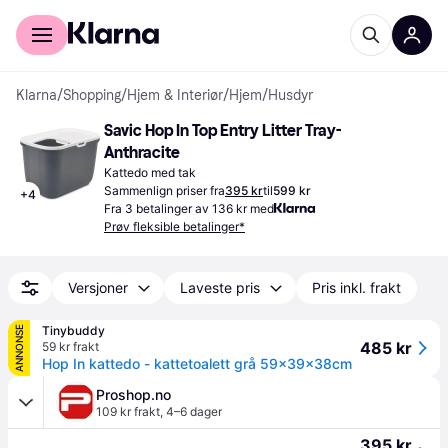
For kunder
For bedrifter
Klarna
/
Shopping
/
Hjem & Interiør
/
Hjem
/
Husdyr
Savic Hop In Top Entry Litter Tray-
Anthracite
Kattedo med tak
Sammenlign priser fra
395 kr
til
599 kr
+
4
Fra 3 betalinger av 136 kr med
Prøv fleksible betalinger*
Versjoner
Laveste pris
Pris inkl. frakt
Tinybuddy
ANNONSE
485 kr
59 kr frakt
Hop In kattedo - kattetoalett grå 59x39x38cm
Proshop.no
109 kr frakt
,
4–6 dager
395 kr