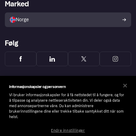
Merchant portal
Driftsstatus
Marked
Utforsk butikker
Personverninnstillinger
Selg med Klarna
Plattformer og partnere
Norge
Følg
Informasjonskapsler og personvern
Vi bruker informasjonskapsler for å få nettstedet til å fungere, og for
å tilpasse og analysere nettleseraktiviteten din. Vi deler også data
med annonsepartnerne våre. Du kan administrere
brukerinnstillingene dine eller trekke tilbake samtykket ditt når som
helst.
Endre innstillinger