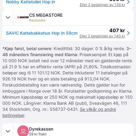
Nobby Kattetoilet Hop in
Eller 3 betalinger av 136 kr
CS MEGASTORE
Restordre
407 kr
SAVIC Kattebakkehus Hop In 59cm
Eller 3 betalinger av 140 kr
*
Kjøp først, betal senere
: Kreditttid: 30 dager. 0 % årlig rente.
3–
48 måneders finansiering med Klarna
: Priseksempel: Et kjøp på
10 000 NOK betalt ned over 12 måneder med en gjeldende rente
på 21.9 % har en effektiv rente (APR) på 21,90%. Totalkostnaden
beløper seg til 11 101.12 NOK. Dette inkluderer 11 betalinger på
926.19 NOK hver og en siste betaling på 913,04 NOK.
Forskuddsbetaling kan være nødvendig. Dette gjelder kun for
innbyggere i Norge over 18 år. Forutsetter godkjenning av Klarna.
Minimum kjøpsbeløp er 250 NOK og maksimalt kjøpsbeløp er 150
000 NOK. Långiver: Klarna Bank AB (publ), Sveavägen 46, 111
34 Stockholm, Org. nr.: 556737-0431.
Se vilkår og andre
betingelser
.
Dyrekassen
59 kr frakt