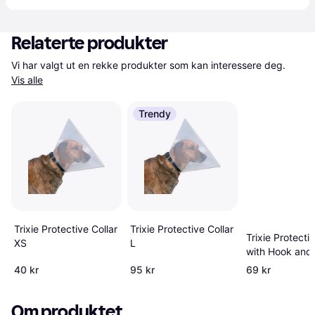
Relaterte produkter
Vi har valgt ut en rekke produkter som kan interessere deg. 
Vis alle
Trendy
Trixie Protective Collar
Trixie Protective Collar
Trixie Protectiv
XS
L
with Hook and
Fastener S
40 kr
95 kr
69 kr
Om produktet