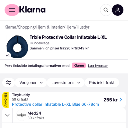
For kunder
For bedrifter
Klarna
/
Shopping
/
Hjem & Interiør
/
Hjem
/
Husdyr
Trixie Protective Collar Inflatable L-XL
Hundekrage
Sammenlign priser fra
220 kr
til
349 kr
+
1
Prøv fleksible betalingsalternativer med
Lær hvordan
Versjoner
Laveste pris
Pris inkl. frakt
Tinybuddy
ANNONSE
255 kr
59 kr frakt
Protective collar Inflatable L–XL Blue 66-78cm
Med24
39 kr frakt