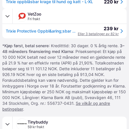
220 kr
Trixie oppblåsbar krage til hund og katt - L-XL
VetZoo
Fri frakt
239 kr
Trixie Protective Oppbl&aring;sbar Hundekrage (l/xl)
Eller 3 betalinger av 82 kr
*
Kjøp først, betal senere
: Kreditttid: 30 dager. 0 % årlig rente.
3–
48 måneders finansiering med Klarna
: Priseksempel: Et kjøp på
10 000 NOK betalt ned over 12 måneder med en gjeldende rente
på 21.9 % har en effektiv rente (APR) på 21,90%. Totalkostnaden
beløper seg til 11 101.12 NOK. Dette inkluderer 11 betalinger på
926.19 NOK hver og en siste betaling på 913,04 NOK.
Forskuddsbetaling kan være nødvendig. Dette gjelder kun for
innbyggere i Norge over 18 år. Forutsetter godkjenning av Klarna.
Minimum kjøpsbeløp er 250 NOK og maksimalt kjøpsbeløp er 150
000 NOK. Långiver: Klarna Bank AB (publ), Sveavägen 46, 111
34 Stockholm, Org. nr.: 556737-0431.
Se vilkår og andre
betingelser
.
Tinybuddy
59 kr frakt