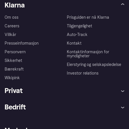
Klarna
Om oss
Prisguiden er nå Klarna
Careers
Tilgjengelighet
Villkår
Auto-Track
Presseinformasjon
Kontakt
Personvern
Kontaktinformasjon for
myndigheter
Sikkerhet
Eierstyring og selskapsledelse
Bærekraft
Investor relations
Wikipink
Privat
Hjelp
Kjøperbeskyttelse
Bedrift
Logg inn
Klager
Butikksupport
Developers portal
Klarna-appen
Kredittavtale
Merchant portal
Driftsstatus
Utforsk butikker
Personverninnstillinger