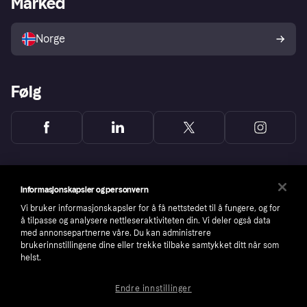
Marked
Selg med Klarna
Plattformer og partnere
Norge
Følg
Informasjonskapsler og personvern
Vi bruker informasjonskapsler for å få nettstedet til å fungere, og for
å tilpasse og analysere nettleseraktiviteten din. Vi deler også data
med annonsepartnerne våre. Du kan administrere
brukerinnstillingene dine eller trekke tilbake samtykket ditt når som
helst.
Endre innstillinger
Copyright © 2005-2026 Klarna Bank AB (publ). Headquarters: Stockholm, Sweden. All