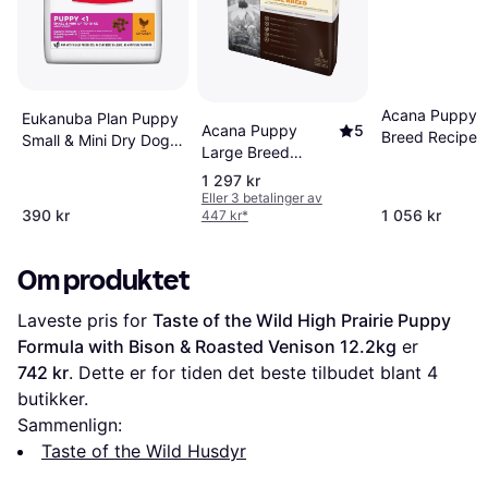
Acana Puppy 
Eukanuba Plan Puppy
Acana Puppy
5
Breed Recipe 
Small & Mini Dry Dog
Large Breed
Food with Chicken
Recipe 17kg
1 297 kr
3kg
Eller 3 betalinger av
390 kr
1 056 kr
447 kr
*
Om produktet
Laveste pris for 
Taste of the Wild High Prairie Puppy 
Formula with Bison & Roasted Venison 12.2kg
 er 
742 kr
. Dette er for tiden det beste tilbudet blant 
4
butikker.
Sammenlign:
Taste of the Wild Husdyr