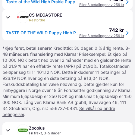
Taste of the Wild High Prairie Puppy Bison 12.2 kg
Eller 3 betalinger av 256 kr
CS MEGASTORE
Restordre
742 kr
TASTE OF THE WILD Puppy High Prairie - tørfoder til hunde - 12,2 kg
Eller 3 betalinger av 256 kr
*
Kjøp først, betal senere
: Kreditttid: 30 dager. 0 % årlig rente.
3–
48 måneders finansiering med Klarna
: Priseksempel: Et kjøp på
10 000 NOK betalt ned over 12 måneder med en gjeldende rente
på 21.9 % har en effektiv rente (APR) på 21,90%. Totalkostnaden
beløper seg til 11 101.12 NOK. Dette inkluderer 11 betalinger på
926.19 NOK hver og en siste betaling på 913,04 NOK.
Forskuddsbetaling kan være nødvendig. Dette gjelder kun for
innbyggere i Norge over 18 år. Forutsetter godkjenning av Klarna.
Minimum kjøpsbeløp er 250 NOK og maksimalt kjøpsbeløp er 150
000 NOK. Långiver: Klarna Bank AB (publ), Sveavägen 46, 111
34 Stockholm, Org. nr.: 556737-0431.
Se vilkår og andre
betingelser
.
Zooplus
Fri frakt
,
3–5 dager