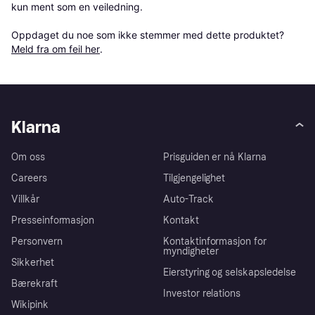
kun ment som en veiledning.

Oppdaget du noe som ikke stemmer med dette produktet? 
Meld fra om feil her
.
Klarna
Om oss
Prisguiden er nå Klarna
Careers
Tilgjengelighet
Villkår
Auto-Track
Presseinformasjon
Kontakt
Personvern
Kontaktinformasjon for
myndigheter
Sikkerhet
Eierstyring og selskapsledelse
Bærekraft
Investor relations
Wikipink