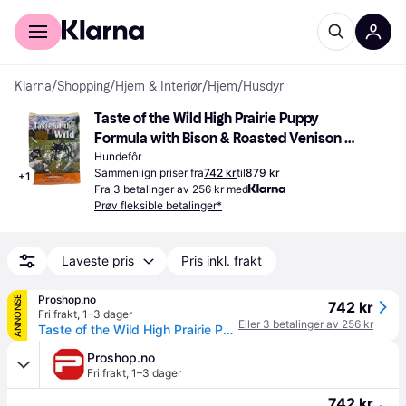
For kunder
For bedrifter
Klarna
/
Shopping
/
Hjem & Interiør
/
Hjem
/
Husdyr
Taste of the Wild High Prairie Puppy 
Formula with Bison & Roasted Venison 
12.2kg
Hundefôr
Sammenlign priser fra
742 kr
til
879 kr
+
1
Fra 3 betalinger av 256 kr med
Prøv fleksible betalinger*
Laveste pris
Pris inkl. frakt
Proshop.no
ANNONSE
742 kr
Fri frakt
,
1–3 dager
Eller 3 betalinger av 256 kr
Taste of the Wild High Prairie Puppy Bison 12.2 kg
Proshop.no
Fri frakt
,
1–3 dager
742 kr