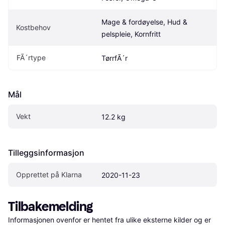
Mage & fordøyelse, Hud & 
Kostbehov
pelspleie, Kornfritt
FÃ´rtype
TørrfÃ´r
Mål
Vekt
12.2 kg
Tilleggsinformasjon
Opprettet på Klarna
2020-11-23
Tilbakemelding
Informasjonen ovenfor er hentet fra ulike eksterne kilder og er 