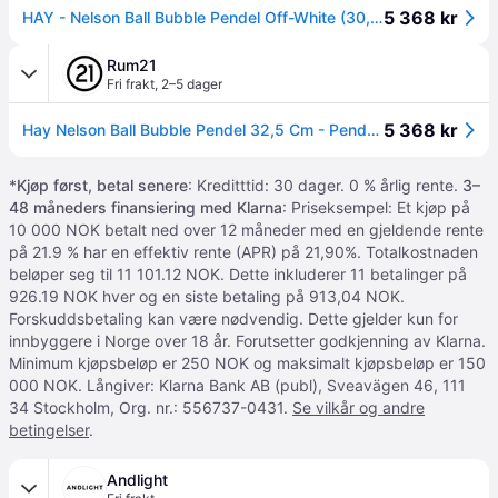
5 368 kr
HAY - Nelson Ball Bubble Pendel Off-White (30,5 cm)
Rum21
Fri frakt
,
2–5 dager
5 368 kr
Hay Nelson Ball Bubble Pendel 32,5 Cm - Pendellamper Plastpolymér Off-White - AB099-A601-AB14
*
Kjøp først, betal senere
: Kreditttid: 30 dager. 0 % årlig rente.
3–
48 måneders finansiering med Klarna
: Priseksempel: Et kjøp på
10 000 NOK betalt ned over 12 måneder med en gjeldende rente
på 21.9 % har en effektiv rente (APR) på 21,90%. Totalkostnaden
beløper seg til 11 101.12 NOK. Dette inkluderer 11 betalinger på
926.19 NOK hver og en siste betaling på 913,04 NOK.
Forskuddsbetaling kan være nødvendig. Dette gjelder kun for
innbyggere i Norge over 18 år. Forutsetter godkjenning av Klarna.
Minimum kjøpsbeløp er 250 NOK og maksimalt kjøpsbeløp er 150
000 NOK. Långiver: Klarna Bank AB (publ), Sveavägen 46, 111
34 Stockholm, Org. nr.: 556737-0431.
Se vilkår og andre
betingelser
.
Andlight