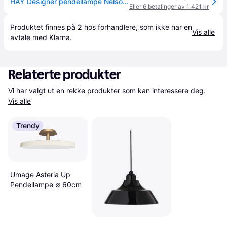
HAY Designer pendellampe Nelson Ball Bubble, dimbar, Hvit / opal, Stue / spisestue, Kunststoff, Design
Eller 6 betalinger av 1 421 kr
Produktet finnes på 
2
 hos 
forhandlere
, som ikke har en 
Vis alle
avtale med Klarna.
Relaterte produkter
Vi har valgt ut en rekke produkter som kan interessere deg. 
Vis alle
Trendy
Umage Asteria Up
Pendellampe ∅ 60cm