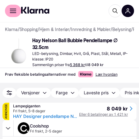
For kunder
For bedrifter
Klarna
/
Shopping
/
Hjem & Interiør
/
Innredning & Møbler
/
Belysning
/
Pendellamper
Hay Nelson Ball Bubble Pendellampe ∅ 
32.5cm
LED-belysning, Dimbar, Hvit, Grå, Plast, Stål, Metall, IP-
klasse: IP20
Sammenlign priser fra
5 368 kr
til
8 049 kr
Prøv fleksible betalingsalternativer med
Lær hvordan
Versjoner
Farge
Laveste pris
Pris ink
Lampegiganten
ANNONSE
8 049 kr
Fri frakt
,
5–8 dager
Eller 6 betalinger av 1 421 kr
HAY Designer pendellampe Nelson Ball Bubble, dimbar, Hvit / opal, Stue / spisestue, Kunststoff, Design
Coolshop
Fri frakt
,
2–5 dager