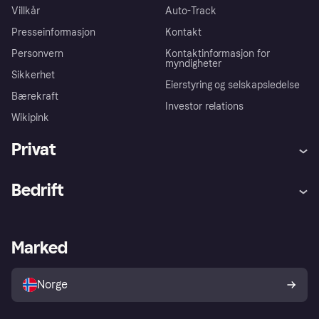
Villkår
Auto-Track
Presseinformasjon
Kontakt
Personvern
Kontaktinformasjon for
myndigheter
Sikkerhet
Eierstyring og selskapsledelse
Bærekraft
Investor relations
Wikipink
Privat
Hjelp
Kjøperbeskyttelse
Bedrift
Logg inn
Klager
Butikksupport
Developers portal
Klarna-appen
Kredittavtale
Merchant portal
Driftsstatus
Marked
Utforsk butikker
Personverninnstillinger
Selg med Klarna
Plattformer og partnere
Norge