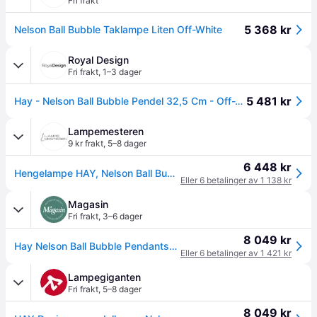
Fri frakt
5 368 kr
Nelson Ball Bubble Taklampe Liten Off-White
Royal Design
Fri frakt
,
1–3 dager
5 481 kr
Hay - Nelson Ball Bubble Pendel 32,5 Cm - Off-White
Lampemesteren
9 kr frakt
,
5–8 dager
6 448 kr
Hengelampe HAY, Nelson Ball Bubble, dimmbar, Hvit, Stue, Plast, Design
Eller 6 betalinger av 1 138 kr
Magasin
Fri frakt
,
3–6 dager
8 049 kr
Hay Nelson Ball Bubble Pendantsmall-of Str Ø32.5 X H30.5 cm - Pendel hos Magasin
Eller 6 betalinger av 1 421 kr
Lampegiganten
Fri frakt
,
5–8 dager
8 049 kr