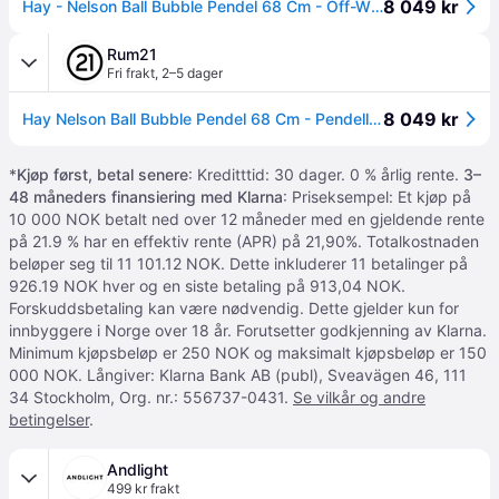
8 049 kr
Hay - Nelson Ball Bubble Pendel 68 Cm - Off-White
Rum21
Fri frakt
,
2–5 dager
8 049 kr
Hay Nelson Ball Bubble Pendel 68 Cm - Pendellamper Plastpolymér Off-White - AB099-A603-AB14
*
Kjøp først, betal senere
: Kreditttid: 30 dager. 0 % årlig rente.
3–
48 måneders finansiering med Klarna
: Priseksempel: Et kjøp på
10 000 NOK betalt ned over 12 måneder med en gjeldende rente
på 21.9 % har en effektiv rente (APR) på 21,90%. Totalkostnaden
beløper seg til 11 101.12 NOK. Dette inkluderer 11 betalinger på
926.19 NOK hver og en siste betaling på 913,04 NOK.
Forskuddsbetaling kan være nødvendig. Dette gjelder kun for
innbyggere i Norge over 18 år. Forutsetter godkjenning av Klarna.
Minimum kjøpsbeløp er 250 NOK og maksimalt kjøpsbeløp er 150
000 NOK. Långiver: Klarna Bank AB (publ), Sveavägen 46, 111
34 Stockholm, Org. nr.: 556737-0431.
Se vilkår og andre
betingelser
.
Andlight
499 kr frakt