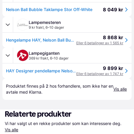
8 049 kr
Nelson Ball Bubble Taklampe Stor Off-White
Lampemesteren
9 kr frakt
,
6–10 dager
8 868 kr
Hengelampe HAY, Nelson Ball Bubble, dimmbar, Hvit, Stue, Plast, Design
Eller 6 betalinger av 1 565 kr
Lampegiganten
369 kr frakt
,
6–10 dager
9 899 kr
HAY Designer pendellampe Nelson Ball Bubble, dimbar, Hvit / opal, Stue / spisestue, Kunststoff, Design
Eller 6 betalinger av 1 747 kr
Produktet finnes på 
2
 hos 
forhandlere
, som ikke har en 
Vis alle
avtale med Klarna.
Relaterte produkter
Vi har valgt ut en rekke produkter som kan interessere deg. 
Vis alle