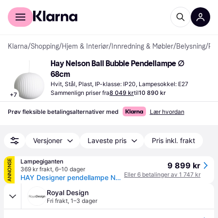
For kunder
For bedrifter
Klarna
/
Shopping
/
Hjem & Interiør
/
Innredning & Møbler
/
Belysning
/
Pendellamper
Hay Nelson Ball Bubble Pendellampe ∅ 
68cm
Hvit, Stål, Plast, IP-klasse: IP20, Lampesokkel: E27
Sammenlign priser fra
8 049 kr
til
10 890 kr
+
7
Prøv fleksible betalingsalternativer med
Lær hvordan
Versjoner
Laveste pris
Pris inkl. frakt
Lampegiganten
ANNONSE
9 899 kr
369 kr frakt
,
6–10 dager
Eller 6 betalinger av 1 747 kr
HAY Designer pendellampe Nelson Ball Bubble, dimbar, Hvit / opal, Stue / spisestue, Kunststoff, Design
Royal Design
Fri frakt
,
1–3 dager