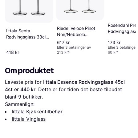
Rosendahl Pr
Riedel Veloce Pinot
Iittala Senta
Rødvingsglass
Noir/Nebbiolo
Rødvingsglass 38cl
2st
Rødvingsglass 76.8cl
617 kr
173 kr
2st
2st
Eller 3 betalinger av
Eller 3 betalinger
418 kr
213 kr
*
60 kr
*
Om produktet
Laveste pris for 
Iittala Essence Rødvingsglass 45cl 
4st
 er 
440 kr
. Dette er for tiden det beste tilbudet 
blant 
9
 butikker.
Sammenlign:
Iittala Kjøkkentilbehør
Iittala Vinglass