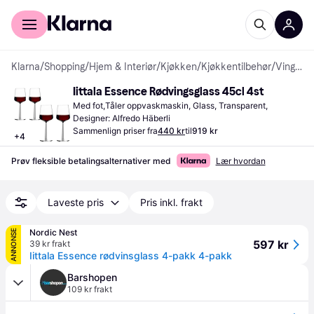
For kunder
For bedrifter
Klarna
/
Shopping
/
Hjem & Interiør
/
Kjøkken
/
Kjøkkentilbehør
/
Vinglass
Iittala Essence Rødvingsglass 45cl 4st
Med fot,Tåler oppvaskmaskin, Glass, Transparent, 
Designer: Alfredo Häberli
Sammenlign priser fra
440 kr
til
919 kr
+
4
Prøv fleksible betalingsalternativer med
Lær hvordan
Laveste pris
Pris inkl. frakt
Nordic Nest
ANNONSE
597 kr
39 kr frakt
Iittala Essence rødvinsglass 4-pakk 4-pakk
Barshopen
109 kr frakt