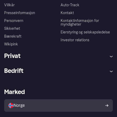
Villkår
Auto-Track
Presseinformasjon
Kontakt
Personvern
Kontaktinformasjon for
myndigheter
Sikkerhet
Eierstyring og selskapsledelse
Bærekraft
Investor relations
Wikipink
Privat
Hjelp
Kjøperbeskyttelse
Bedrift
Logg inn
Klager
Butikksupport
Developers portal
Klarna-appen
Kredittavtale
Merchant portal
Driftsstatus
Marked
Utforsk butikker
Personverninnstillinger
Selg med Klarna
Plattformer og partnere
Norge