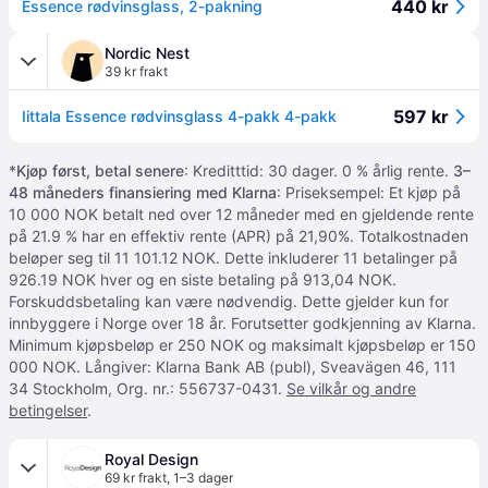
440 kr
Essence rødvinsglass, 2-pakning
Nordic Nest
39 kr frakt
597 kr
Iittala Essence rødvinsglass 4-pakk 4-pakk
*
Kjøp først, betal senere
: Kreditttid: 30 dager. 0 % årlig rente.
3–
48 måneders finansiering med Klarna
: Priseksempel: Et kjøp på
10 000 NOK betalt ned over 12 måneder med en gjeldende rente
på 21.9 % har en effektiv rente (APR) på 21,90%. Totalkostnaden
beløper seg til 11 101.12 NOK. Dette inkluderer 11 betalinger på
926.19 NOK hver og en siste betaling på 913,04 NOK.
Forskuddsbetaling kan være nødvendig. Dette gjelder kun for
innbyggere i Norge over 18 år. Forutsetter godkjenning av Klarna.
Minimum kjøpsbeløp er 250 NOK og maksimalt kjøpsbeløp er 150
000 NOK. Långiver: Klarna Bank AB (publ), Sveavägen 46, 111
34 Stockholm, Org. nr.: 556737-0431.
Se vilkår og andre
betingelser
.
Royal Design
69 kr frakt
,
1–3 dager