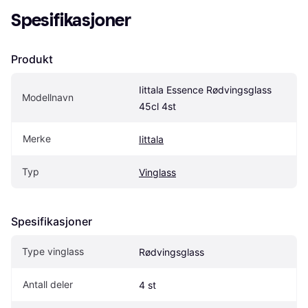
Spesifikasjoner
Produkt
Iittala Essence Rødvingsglass 
Modellnavn
45cl 4st
Merke
Iittala
Typ
Vinglass
Spesifikasjoner
Type vinglass
Rødvingsglass
Antall deler
4 st