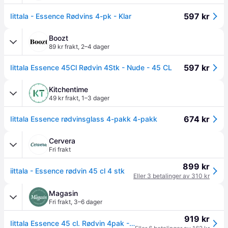
597 kr
Iittala - Essence Rødvins 4-pk - Klar
Boozt
89 kr frakt
,
2–4 dager
597 kr
Iittala Essence 45Cl Rødvin 4Stk - Nude - 45 CL
Kitchentime
49 kr frakt
,
1–3 dager
674 kr
Iittala Essence rødvinsglass 4-pakk 4-pakk
Cervera
Fri frakt
899 kr
iittala - Essence rødvin 45 cl 4 stk
Eller 3 betalinger av 310 kr
Magasin
Fri frakt
,
3–6 dager
919 kr
Iittala Essence 45 cl. Rødvin 4pak - Rødvinglass Glass hos Magasin