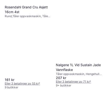
Rosendahl Grand Cru Asjett
16cm 4st
Rund,Tåler oppvaskmaskin, Tåler
mikrobølgeovn, Glass, Transparent
Nalgene 1L Vid Sustain Jade
Vannflaske
Tåler oppvaskmaskin, Hengehull,
207 kr
BPA-fri, Plast, Grønn
161 kr
Eller 3 betalinger av 71 kr
*
Eller 3 betalinger av 55 kr
*
9+ butikker
9 butikker