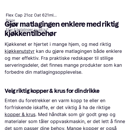
9 butikker
1
2
3
...
392
...
781
Hydro Flask Standard Mouth
Flex Cap 21oz Oat 621ml
Beige
Vannflaske
Gjør matlagingen enklere med riktig
375 kr
Eller 6 betalinger av 66 kr
*
kjøkkentilbehør
9 butikker
Kjøkkenet er hjertet i mange hjem, og med riktig
kjøkkenutstyr
kan du gjøre matlagingen både enklere
og mer effektiv. Fra praktiske redskaper til stilige
serveringsdeler, det finnes mange produkter som kan
forbedre din matlagingsopplevelse.
Velg riktig kopper & krus for din drikke
Enten du foretrekker en varm kopp te eller en
forfriskende iskaffe, er det viktig å ha de riktige
kopper & krus
. Med håndtak som gir godt grep og
materialer som tåler oppvaskmaskin, er det lett å finne
det som passer dine behov. Mange kopper er også