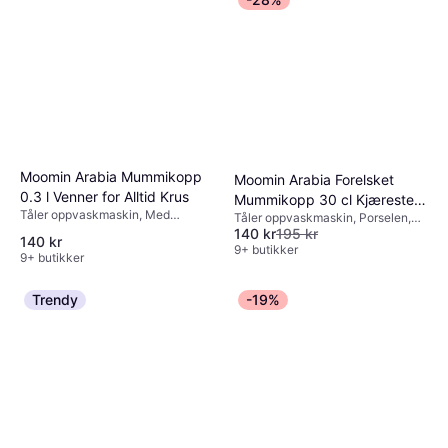
5 butikker
Moomin Arabia Mummikopp
Moomin Arabia Forelsket
0.3 l Venner for Alltid Krus
Mummikopp 30 cl Kjærester
Tåler oppvaskmaskin, Med
Tåler oppvaskmaskin, Porselen,
Krus
håndtak, Porselen, Multifarget
140 kr
195 kr
Lilla, Multifarget
140 kr
9+ butikker
9+ butikker
Trendy
-19%