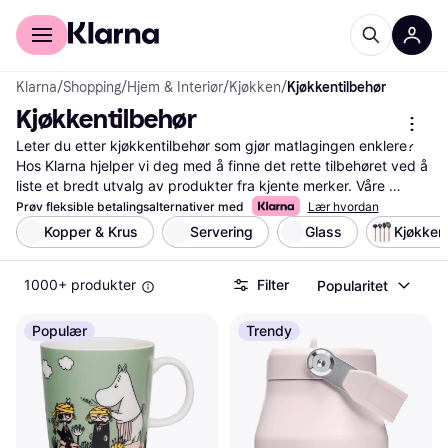
For kunder
For bedrifter
Klarna
/
Shopping
/
Hjem & Interiør
/
Kjøkken
/
Kjøkkentilbehør
Kjøkkentilbehør
Leter du etter kjøkkentilbehør som gjør matlagingen enklere? 
Hos Klarna hjelper vi deg med å finne det rette tilbehøret ved å 
liste et bredt utvalg av produkter fra kjente merker. Våre 
praktiske filter gjør det enkelt å sortere etter pris, funksjoner 
Prøv fleksible betalingsalternativer med
Lær hvordan
eller brukeranmeldelser. Enten du ser etter en ny kniv, gryte 
Kopper & Krus
Servering
Glass
Kjøkken
eller kjøkkenmaskin, kan du raskt finne det som passer dine 
behov og ditt budsjett. Med våre oppdaterte prisoversikter kan 
1000+ produkter
Filter
Popularitet
du enkelt sammenligne priser og få mest mulig for pengene. 
Les også vurderinger fra andre brukere for å få innsikt i 
produktets kvalitet og funksjon. Vi ønsker å gjøre din 
Populær
Trendy
beslutning enklere ved å gi deg all nødvendig informasjon på 
ett sted. Start her for å finne det beste kjøkkentilbehøret og 
oppgradere ditt kjøkken i dag!
Les mer om kjøkkentilbehør her