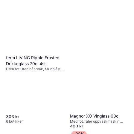
ferm LIVING Ripple Frosted
Drikkeglass 20cl 4st
Uten fot,Uten håndtak, Munblåst,
Tåler oppvaskmaskin, Glass,
Transparent
Magnor XO Vinglass 60cl
303 kr
6 butikker
Med fot,Tåler oppvaskmaskin,
400 kr
Munblåst, Glass, Brun
Eller 3 betalinger av 138 kr
*
-28%