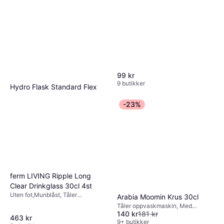
99 kr
9 butikker
Hydro Flask Standard Flex
Straw Cap 621 ml Vannflaske
-23%
Rustfritt stål, Turkis
375 kr
Eller 6 betalinger av 66 kr
*
7 butikker
ferm LIVING Ripple Long
Clear Drinkglass 30cl 4st
Uten fot,Munblåst, Tåler
Arabia Moomin Krus 30cl
oppvaskmaskin, Glass,
Tåler oppvaskmaskin, Med
Transparent
140 kr
181 kr
håndtak, Tåler mikrobølgeovn,
463 kr
Tåler fryser, Ovnssikker, Porselen,
9+ butikker