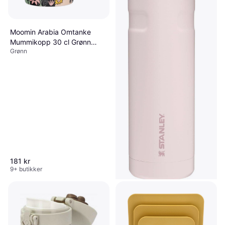
Moomin Arabia Omtanke
Mummikopp 30 cl Grønn
Grønn
Kopp
181 kr
9+ butikker
Stanley Bottle Flip Straw 700
ml Termokopp 106cl
Med håndtak, Hengehull, BPA-fri,