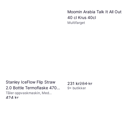
Moomin Arabia Talk It All Out
40 cl Krus 40cl
Multifarget
Stanley IceFlow Flip Straw
231 kr
284 kr
2.0 Bottle Termoflaske 470ml
9+ butikker
Tåler oppvaskmaskin, Med
Termokopp
424 kr
håndtak, Rustfritt stål, Natur, Grå
Eller 3 betalinger av 146 kr
*
4 butikker