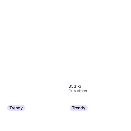
Tåler oppvaskmaskin, Glass,
Transparent
353 kr
9+ butikker
Trendy
Trendy