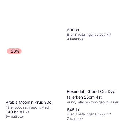
600 kr
Eller 3 betalinger av 207 kr
*
4 butikker
-23%
Fiskars Functional Form Visp
27.2cm
Hengehull, Tåler oppvaskmaskin,
72 kr
Manuell, Plast, Silikon, Rustfritt
Rosendahl Grand Cru Dyp
stål, Svart, Spiralvisp
9+ butikker
tallerken 25cm 4st
Arabia Moomin Krus 30cl
Rund,Tåler mikrobølgeovn, Tåler
oppvaskmaskin, Porselen, Hvit
Tåler oppvaskmaskin, Med
645 kr
140 kr
181 kr
håndtak, Tåler mikrobølgeovn,
Eller 3 betalinger av 222 kr
*
Tåler fryser, Ovnssikker, Porselen,
9+ butikker
7 butikker
Multifarget