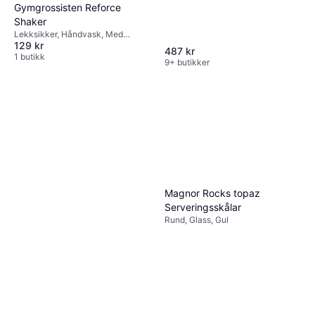
Gymgrossisten Reforce
Shaker
Lekksikker, Håndvask, Med
129 kr
håndtak, BPA-fri, Rustfritt stål,
487 kr
Silikon, Plast, Svart
1 butikk
9+ butikker
Magnor Rocks topaz
Serveringsskålar
Rund, Glass, Gul