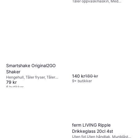
Tåler oppvaskmaskin, Med
håndtak, Tåler fryser, Tåler
mikrobølgeovn, Porselen, Blå
Smartshake Original2GO
Shaker
140 kr
180 kr
Hengehull, Tåler fryser, Tåler
9+ butikker
79 kr
mikrobølgeovn, BPA-fri, Tåler
oppvaskmaskin, Plast, Grå
6 butikker
ferm LIVING Ripple
Drikkeglass 20cl 4st
Uten fot,Uten håndtak, Munblåst,