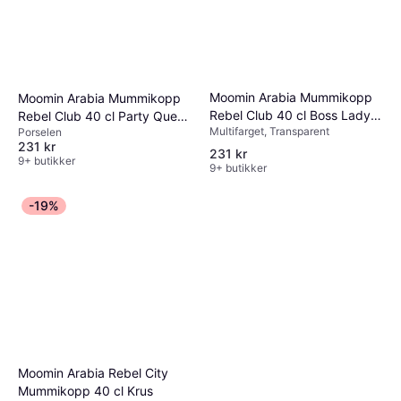
Fiskars Functional Form
Stekespade 32.5cm
Moomin Arabia Mummikopp
Moomin Arabia Mummikopp
Tåler oppvaskmaskin, Håndvask,
Rebel Club 40 cl Boss Lady
Rebel Club 40 cl Party Queue
79 kr
Hengehull, Silikon, Plast, Svart
Multifarget, Transparent
Krus 40cl
Porselen
Krus 40cl
9+ butikker
231 kr
231 kr
9+ butikker
9+ butikker
-19%
Moomin Arabia Rebel City
Mummikopp 40 cl Krus