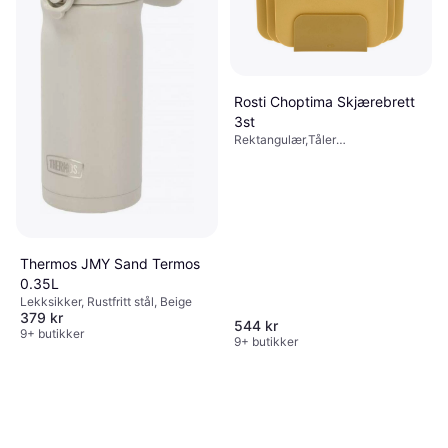
376 kr
Tåler oppvaskmaskin, Lekksikker,
Rustfritt stål, Rosa
Eller 3 betalinger av 130 kr
*
8 butikker
Rosti Choptima Skjærebrett
3st
Rektangulær,Tåler
oppvaskmaskin, Plast, Gul
Thermos JMY Sand Termos
0.35L
Lekksikker, Rustfritt stål, Beige
379 kr
544 kr
9+ butikker
9+ butikker