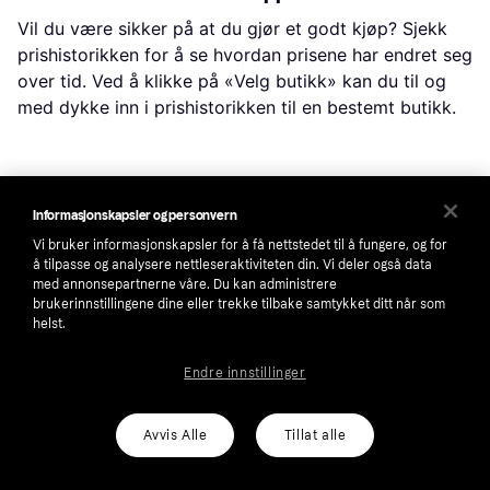
Vil du være sikker på at du gjør et godt kjøp? Sjekk
prishistorikken for å se hvordan prisene har endret seg
over tid. Ved å klikke på «Velg butikk» kan du til og
med dykke inn i prishistorikken til en bestemt butikk.
Populære søk i Kjøkkentilbehør
Informasjonskapsler og personvern
Vi bruker informasjonskapsler for å få nettstedet til å fungere, og for
Stanley Tumbler
Snus
Stjerne Riflet Jul
å tilpasse og analysere nettleseraktiviteten din. Vi deler også data
med annonsepartnerne våre. Du kan administrere
Hydro Flask
Villeroy Boch Toys Delight
brukerinnstillingene dine eller trekke tilbake samtykket ditt når som
helst.
Royal Copenhagen Riflet
Eva Trio Legio Nova
Le Creuset Flint
Stanley Mug
Raw Aida
Endre innstillinger
Modern House
Stanley Iceflow Flip Straw Tumbler
Mummikopp
Frederik Bagger Crispy
Avvis Alle
Tillat alle
Thor Vargen
Spode Blue Italian