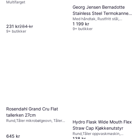
Multifarget
Georg Jensen Bernadotte
Stainless Steel Termokanne
Med håndtak, Rustfritt stål,
1L
1 199 kr
Rustfritt stål, Designer: Sigvard
231 kr
284 kr
Bernadotte
9+ butikker
9+ butikker
Rosendahl Grand Cru Flat
tallerken 27cm
Rund,Tåler mikrobølgeovn, Tåler
Hydro Flask Wide Mouth Flex
oppvaskmaskin, Stablebar,
Straw Cap Kjøkkenutstyr
Porselen, Hvit
Rund,Tåler oppvaskmaskin,
645 kr
138 kr
Lekksikker, Med håndtak,