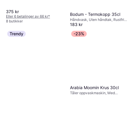
Turkis, Kobber, Gul, Rustfritt stål,
Roségull, Rosa
375 kr
Bodum - Termokopp 35cl
Eller 6 betalinger av 66 kr
*
Håndvask, Uten håndtak, Rustfritt
8 butikker
183 kr
stål, Silikon, Plast, Gummi, Svart
8 butikker
Trendy
-23%
Arabia Moomin Krus 30cl
Tåler oppvaskmaskin, Med
håndtak, Tåler mikrobølgeovn,
Ovnssikker, Porselen, Rosa,
Designer: Tove Slotte-Elevant