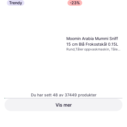
Trendy
-23%
Moomin Arabia Mummi Sniff
15 cm Blå Frokostskål 0.15L
Rund,Tåler oppvaskmaskin, Tåler
fryser, Tåler mikrobølgeovn,
Porselen, Blå
Du har sett 48 av 37449 produkter
Vis mer
150 kr
194 kr
Eller 3 betalinger av 52 kr
*