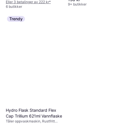
Eller 3 betalinger av 222 kr
*
Hengehull, Silikon, Rustfritt stål,
9+ butikker
6 butikker
Polyester, Plast, Svart
Trendy
Hydro Flask Standard Flex
Cap Trillium 621ml Vannflaske
Tåler oppvaskmaskin, Rustfritt
stål, Multifarget, Brun, Svart,