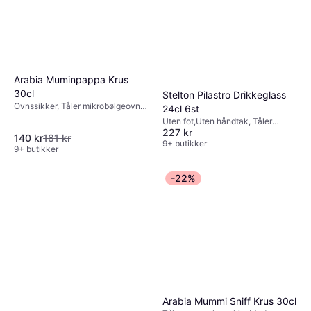
til forventningene. Dette kan hjelpe deg med å
mens du lager mat.
unngå produkter som ikke holder mål og sikre
at du får mest mulig verdi for pengene dine.
Arabia Muminpappa Krus
30cl
Stelton Pilastro Drikkeglass
Ovnssikker, Tåler mikrobølgeovn,
24cl 6st
Tåler fryser, Tåler oppvaskmaskin,
Uten fot,Uten håndtak, Tåler
Med håndtak, Porselen,
227 kr
oppvaskmaskin, Glass,
140 kr
181 kr
Hvitporselen, Grå
Transparent
9+ butikker
9+ butikker
-22%
Arabia Mummi Sniff Krus 30cl