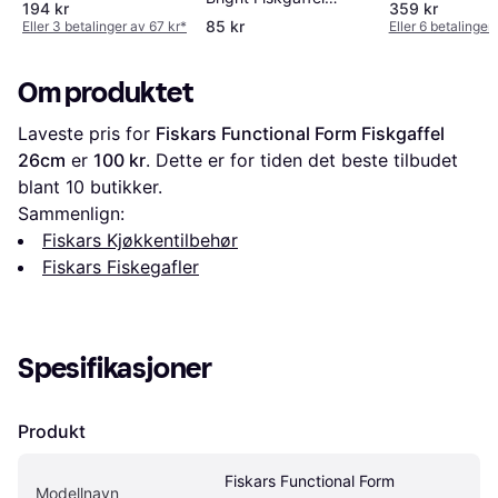
194 kr
359 kr
19.3cm
85 kr
Eller 3 betalinger av 67 kr
*
Eller 6 betalinger
Om produktet
Laveste pris for 
Fiskars Functional Form Fiskgaffel 
26cm
 er 
100 kr
. Dette er for tiden det beste tilbudet 
blant 
10
 butikker.
Sammenlign:
Fiskars Kjøkkentilbehør
Fiskars Fiskegafler
Spesifikasjoner
Produkt
Fiskars Functional Form 
Modellnavn