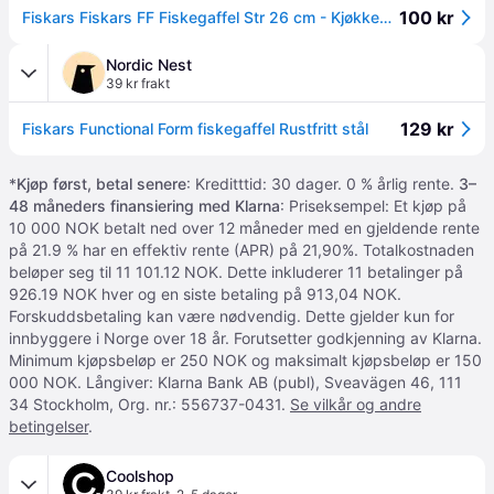
100 kr
Fiskars Fiskars FF Fiskegaffel Str 26 cm - Kjøkkenredskaper hos Magasin
Nordic Nest
39 kr frakt
129 kr
Fiskars Functional Form fiskegaffel Rustfritt stål
*
Kjøp først, betal senere
: Kreditttid: 30 dager. 0 % årlig rente.
3–
48 måneders finansiering med Klarna
: Priseksempel: Et kjøp på
10 000 NOK betalt ned over 12 måneder med en gjeldende rente
på 21.9 % har en effektiv rente (APR) på 21,90%. Totalkostnaden
beløper seg til 11 101.12 NOK. Dette inkluderer 11 betalinger på
926.19 NOK hver og en siste betaling på 913,04 NOK.
Forskuddsbetaling kan være nødvendig. Dette gjelder kun for
innbyggere i Norge over 18 år. Forutsetter godkjenning av Klarna.
Minimum kjøpsbeløp er 250 NOK og maksimalt kjøpsbeløp er 150
000 NOK. Långiver: Klarna Bank AB (publ), Sveavägen 46, 111
34 Stockholm, Org. nr.: 556737-0431.
Se vilkår og andre
betingelser
.
Coolshop