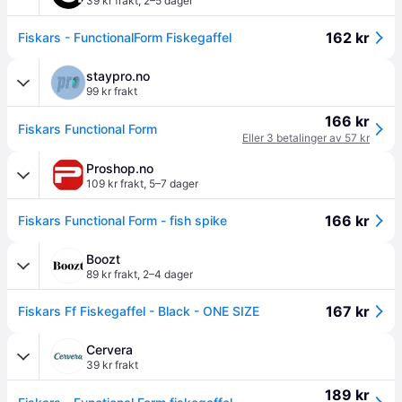
39 kr frakt
,
2–5 dager
162 kr
Fiskars - FunctionalForm Fiskegaffel
staypro.no
99 kr frakt
166 kr
Fiskars Functional Form
Eller 3 betalinger av 57 kr
Proshop.no
109 kr frakt
,
5–7 dager
166 kr
Fiskars Functional Form - fish spike
Boozt
89 kr frakt
,
2–4 dager
167 kr
Fiskars Ff Fiskegaffel - Black - ONE SIZE
Cervera
39 kr frakt
189 kr