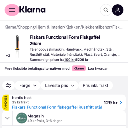
For kunder
For bedrifter
Klarna
/
Shopping
/
Hjem & Interiør
/
Kjøkken
/
Kjøkkentilbehør
/
Fiskegafler
Fiskars Functional Form Fiskgaffel 
26cm
Tåler oppvaskmaskin, Håndvask, Med håndtak, Stål, 
Rustfritt stål, Materiale (håndtak): Plast, Svart, Oransje, 
+
3
Sølv, Rustfritt stål
Sammenlign priser fra
100 kr
til
209 kr
Prøv fleksible betalingsalternativer med
Lær hvordan
Farge
Laveste pris
Pris inkl. frakt
Nordic Nest
ANNONSE
129 kr
39 kr frakt
Fiskars Functional Form fiskegaffel Rustfritt stål
Magasin
49 kr frakt
,
3–6 dager