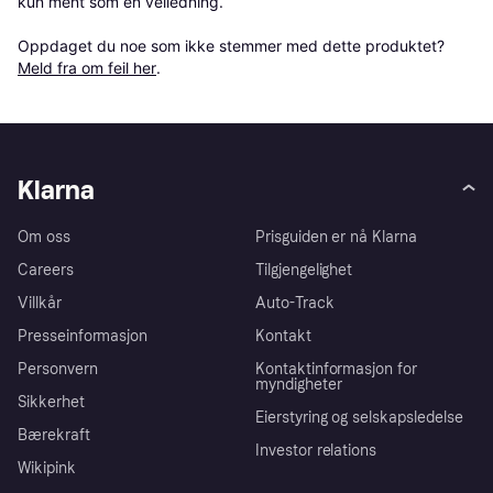
kun ment som en veiledning.

Oppdaget du noe som ikke stemmer med dette produktet? 
Meld fra om feil her
.
Klarna
Om oss
Prisguiden er nå Klarna
Careers
Tilgjengelighet
Villkår
Auto-Track
Presseinformasjon
Kontakt
Personvern
Kontaktinformasjon for
myndigheter
Sikkerhet
Eierstyring og selskapsledelse
Bærekraft
Investor relations
Wikipink