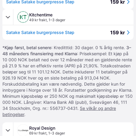
159 kr
Satake Satake burgerpresse Støp
Kitchentime
49 kr frakt
,
1–3 dager
159 kr
Satake Satake burgerpresse Støp
*
Kjøp først, betal senere
: Kreditttid: 30 dager. 0 % årlig rente.
3–
48 måneders finansiering med Klarna
: Priseksempel: Et kjøp på
10 000 NOK betalt ned over 12 måneder med en gjeldende rente
på 21.9 % har en effektiv rente (APR) på 21,90%. Totalkostnaden
beløper seg til 11 101.12 NOK. Dette inkluderer 11 betalinger på
926.19 NOK hver og en siste betaling på 913,04 NOK.
Forskuddsbetaling kan være nødvendig. Dette gjelder kun for
innbyggere i Norge over 18 år. Forutsetter godkjenning av Klarna.
Minimum kjøpsbeløp er 250 NOK og maksimalt kjøpsbeløp er 150
000 NOK. Långiver: Klarna Bank AB (publ), Sveavägen 46, 111
34 Stockholm, Org. nr.: 556737-0431.
Se vilkår og andre
betingelser
.
Royal Design
69 kr frakt
,
1–3 dager