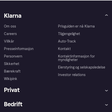
Klarna
Om oss
Prisguiden er nå Klarna
Careers
Tilgjengelighet
Villkår
Auto-Track
Presseinformasjon
Kontakt
Personvern
Kontaktinformasjon for
myndigheter
Sikkerhet
Eierstyring og selskapsledelse
Bærekraft
Investor relations
Wikipink
Privat
Hjelp
Kjøperbeskyttelse
Bedrift
Logg inn
Klager