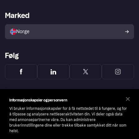
Butikksupport
Developers portal
Klarna-appen
Kredittavtale
Merchant portal
Driftsstatus
Marked
Utforsk butikker
Personverninnstillinger
Selg med Klarna
Plattformer og partnere
Norge
Følg
Informasjonskapsler og personvern
Vi bruker informasjonskapsler for å få nettstedet til å fungere, og for
å tilpasse og analysere nettleseraktiviteten din. Vi deler også data
med annonsepartnerne våre. Du kan administrere
brukerinnstillingene dine eller trekke tilbake samtykket ditt når som
helst.