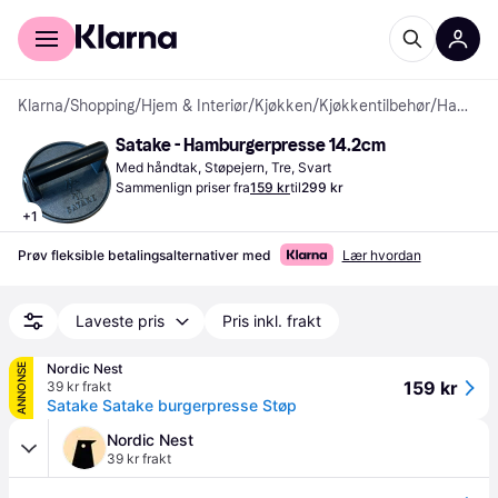
For kunder
For bedrifter
Klarna
/
Shopping
/
Hjem & Interiør
/
Kjøkken
/
Kjøkkentilbehør
/
Hamburgerpresser
Satake - Hamburgerpresse 14.2cm
Med håndtak, Støpejern, Tre, Svart
Sammenlign priser fra
159 kr
til
299 kr
+
1
Prøv fleksible betalingsalternativer med
Lær hvordan
Laveste pris
Pris inkl. frakt
Nordic Nest
ANNONSE
159 kr
39 kr frakt
Satake Satake burgerpresse Støp
Nordic Nest
39 kr frakt