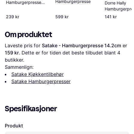
Hamburgerpresse
Hamburgerpresse
Dorre Hally
18cm
Hamburgerpre
17.7cm
239 kr
599 kr
141 kr
Om produktet
Laveste pris for 
Satake - Hamburgerpresse 14.2cm
 er 
159 kr
. Dette er for tiden det beste tilbudet blant 
4
butikker.
Sammenlign:
Satake Kjøkkentilbehør
Satake Hamburgerpresser
Spesifikasjoner
Produkt