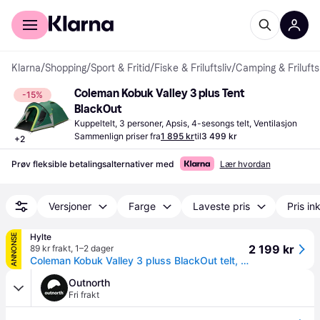
For kunder
For bedrifter
Klarna
/
Shopping
/
Sport & Fritid
/
Fiske & Friluftsliv
/
Camping & Friluftsl
Coleman Kobuk Valley 3 plus Tent 
-15%
BlackOut
Kuppeltelt, 3 personer, Apsis, 4-sesongs telt, Ventilasjon
Sammenlign priser fra
1 895 kr
til
3 499 kr
+
2
Prøv fleksible betalingsalternativer med
Lær hvordan
Versjoner
Farge
Laveste pris
Pris ink
Hylte
ANNONSE
2 199 kr
89 kr frakt
,
1–2 dager
Coleman Kobuk Valley 3 pluss BlackOut telt, 3 personer telt
Outnorth
Fri frakt