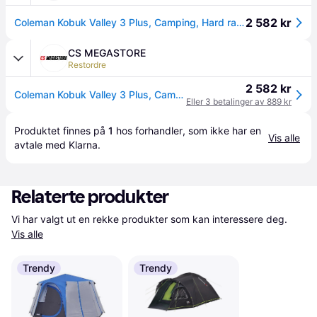
2 582 kr
Coleman Kobuk Valley 3 Plus, Camping, Hard ramme, Dome/ Kuletelt, 3 person(er), Bakkdekke, Grønn
CS MEGASTORE
Restordre
2 582 kr
Coleman Kobuk Valley 3 Plus, Camping, Hard ramme, Dome/ Kuletelt, 3 person(er), Bakkdekke, Grønn
Eller 3 betalinger av 889 kr
Produktet finnes på 
1
 hos 
forhandler
, som ikke har en 
Vis alle
avtale med Klarna.
Relaterte produkter
Vi har valgt ut en rekke produkter som kan interessere deg. 
Vis alle
Trendy
Trendy