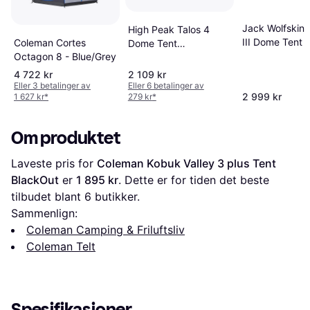
Jack Wolfskin 
High Peak Talos 4
III Dome Tent
Coleman Cortes
Dome Tent
Octagon 8 - Blue/Grey
Black/Green
4 722 kr
2 109 kr
Eller 3 betalinger av
Eller 6 betalinger av
2 999 kr
1 627 kr
*
279 kr
*
Om produktet
Laveste pris for 
Coleman Kobuk Valley 3 plus Tent 
BlackOut
 er 
1 895 kr
. Dette er for tiden det beste 
tilbudet blant 
6
 butikker.
Sammenlign:
Coleman Camping & Friluftsliv
Coleman Telt
Spesifikasjoner