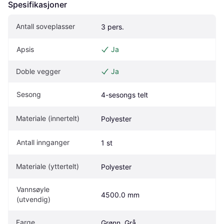
Spesifikasjoner
Antall soveplasser
3 pers.
Apsis
Ja
Doble vegger
Ja
Sesong
4-sesongs telt
Materiale (innertelt)
Polyester
Antall innganger
1 st
Materiale (yttertelt)
Polyester
Vannsøyle 
4500.0 mm
(utvendig)
Farge
Grønn, Grå