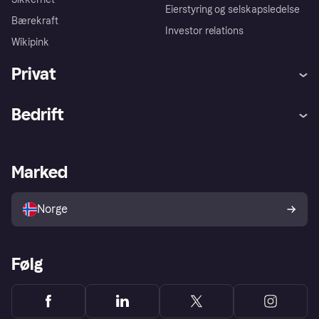
Eierstyring og selskapsledelse
Bærekraft
Investor relations
Wikipink
Privat
Hjelp
Kjøperbeskyttelse
Bedrift
Logg inn
Klager
Butikksupport
Developers portal
Klarna-appen
Kredittavtale
Merchant portal
Driftsstatus
Marked
Utforsk butikker
Personverninnstillinger
Selg med Klarna
Plattformer og partnere
Norge
Følg