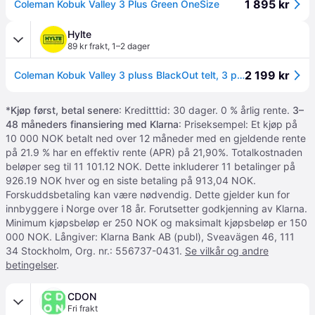
1 895 kr
Coleman Kobuk Valley 3 Plus Green OneSize
Hylte
89 kr frakt
,
1–2 dager
2 199 kr
Coleman Kobuk Valley 3 pluss BlackOut telt, 3 personer telt
*
Kjøp først, betal senere
: Kreditttid: 30 dager. 0 % årlig rente.
3–
48 måneders finansiering med Klarna
: Priseksempel: Et kjøp på
10 000 NOK betalt ned over 12 måneder med en gjeldende rente
på 21.9 % har en effektiv rente (APR) på 21,90%. Totalkostnaden
beløper seg til 11 101.12 NOK. Dette inkluderer 11 betalinger på
926.19 NOK hver og en siste betaling på 913,04 NOK.
Forskuddsbetaling kan være nødvendig. Dette gjelder kun for
innbyggere i Norge over 18 år. Forutsetter godkjenning av Klarna.
Minimum kjøpsbeløp er 250 NOK og maksimalt kjøpsbeløp er 150
000 NOK. Långiver: Klarna Bank AB (publ), Sveavägen 46, 111
34 Stockholm, Org. nr.: 556737-0431.
Se vilkår og andre
betingelser
.
CDON
Fri frakt