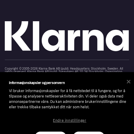
Copyright © 2005-2026 Klarna Bank AB (publ). Headquarters: Stockholm, Sweden. All
rights reserved. Klarna Bank AB (publ). Sveavägen 46, 111 34 Stockholm. Organization
number: 556737-0431
Informasjonskapsler og personvern
Cookies
Klarna.com
Vi bruker informasjonskapsler for å få nettstedet til å fungere, og for å
tilpasse og analysere nettleseraktiviteten din. Vi deler også data med
annonsepartnerne våre. Du kan administrere brukerinnstillingene dine
eller trekke tilbake samtykket ditt når som helst.
Endre innstillinger