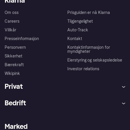
Klarna
Om oss
Prisguiden er nå Klarna
Careers
Tilgjengelighet
Villkår
Auto-Track
Presseinformasjon
Kontakt
Personvern
Kontaktinformasjon for
myndigheter
Sikkerhet
Eierstyring og selskapsledelse
Bærekraft
Investor relations
Wikipink
Privat
Hjelp
Kjøperbeskyttelse
Bedrift
Logg inn
Klager
Butikksupport
Developers portal
Klarna-appen
Kredittavtale
Merchant portal
Driftsstatus
Marked
Utforsk butikker
Personverninnstillinger