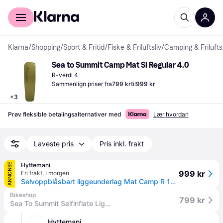
For kunder
For bedrifter
Klarna
/
Shopping
/
Sport & Fritid
/
Fiske & Friluftsliv
/
Camping & Friluftsl
Sea to Summit Camp Mat SI Regular 4.0
R-verdi 4
Sammenlign priser fra
799 kr
til
999 kr
+
3
Prøv fleksible betalingsalternativer med
Lær hvordan
Laveste pris
Pris inkl. frakt
Hyttemani
ANNONSE
999 kr
Fri frakt
,
I morgen
Selvoppblåsbart liggeunderlag Mat Camp R 183cm - Sea to Summit
Bikeshop
799 kr
Sea To Summit Selfinflate Liggeunderlag Camp, Medium, 4,2 R-Verdi
Hyttemani