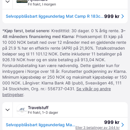
Fri frakt
,
I morgen
999 kr
Selvoppblåsbart liggeunderlag Mat Camp R 183cm - Sea to Summit
*
Kjøp først, betal senere
: Kreditttid: 30 dager. 0 % årlig rente.
3–
48 måneders finansiering med Klarna
: Priseksempel: Et kjøp på
10 000 NOK betalt ned over 12 måneder med en gjeldende rente
på 21.9 % har en effektiv rente (APR) på 21,90%. Totalkostnaden
beløper seg til 11 101.12 NOK. Dette inkluderer 11 betalinger på
926.19 NOK hver og en siste betaling på 913,04 NOK.
Forskuddsbetaling kan være nødvendig. Dette gjelder kun for
innbyggere i Norge over 18 år. Forutsetter godkjenning av Klarna.
Minimum kjøpsbeløp er 250 NOK og maksimalt kjøpsbeløp er 150
000 NOK. Långiver: Klarna Bank AB (publ), Sveavägen 46, 111
34 Stockholm, Org. nr.: 556737-0431.
Se vilkår og andre
betingelser
.
Travelstuff
Fri frakt
,
1–3 dager
999 kr
Selvoppblåsbart liggeunderlag Mat Camp R 183cm - Sea to Summit
Eller 3 betalinger av 344 kr