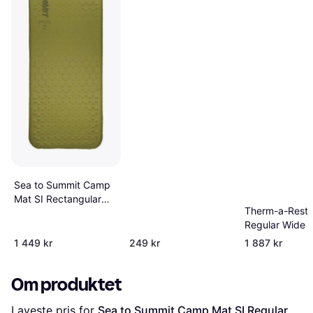
Sea to Summit Camp
Mat SI Rectangular
Therm-a-Rest T
Large 201x64x3.8cm
Regular Wide
1 449 kr
249 kr
1 887 kr
Om produktet
Laveste pris for 
Sea to Summit Camp Mat SI Regular 