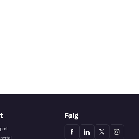
t
Følg
port
portal