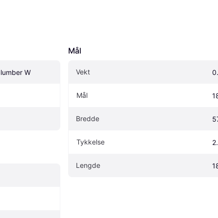
Mål
Vekt
Slumber W
0
Mål
1
Bredde
5
Tykkelse
2
Lengde
1