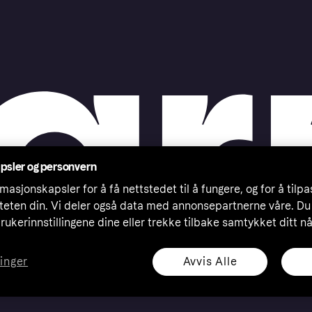
psler og personvern
masjonskapsler for å få nettstedet til å fungere, og for å tilp
iteten din. Vi deler også data med annonsepartnerne våre. Du
rukerinnstillingene dine eller trekke tilbake samtykket ditt n
Avvis Alle
linger
eserved. Klarna Bank AB (publ). Sveavägen 46, 111 34