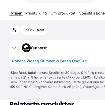
Priser
Prisutvikling
Om produktet
Spesifikasjone
Pris inkl. frakt
Outnorth
Robens Zigzag Slumber W Green OneSize
*
Kjøp først, betal senere
: Kreditttid: 30 dager. 0 % årlig rente.
rente på 21.9 % har en effektiv rente (APR) på 21,90%. Totalk
Forskuddsbetaling kan være nødvendig. Dette gjelder kun for
150 000 NOK. Långiver: Klarna Bank AB (publ), Sveavägen 46
Relaterte produkter