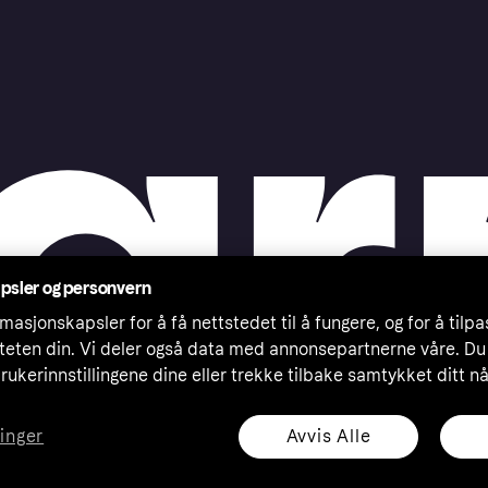
psler og personvern
masjonskapsler for å få nettstedet til å fungere, og for å tilp
iteten din. Vi deler også data med annonsepartnerne våre. Du
rukerinnstillingene dine eller trekke tilbake samtykket ditt n
Avvis Alle
linger
eserved. Klarna Bank AB (publ). Sveavägen 46, 111 34