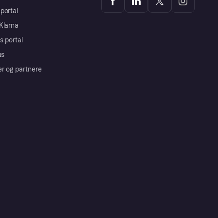
portal
Klarna
s portal
us
er og partnere