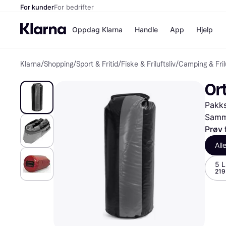
For kunder
For bedrifter
Oppdag Klarna
Handle
App
Hjelp
Klarna
/
Shopping
/
Sport & Fritid
/
Fiske & Friluftsliv
/
Camping & Frilu
Betalingsm
Butikker
Betalingsme
Elkjøp
Ort
Betal nå
Bookin
Betal i 3 dele
Farmasi
Pakk
Betal innen 
kicks.n
Finansiering
Norweg
Samme
Vipps
Prøv 
All
Butikkovers
5 L
219