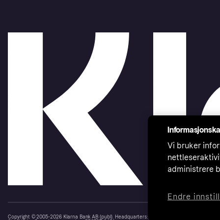
Informasjonska
Vi bruker infor
nettleseraktiv
administrere b
Endre innstil
Copyright © 2005-2026 Klarna Bank AB (publ). Headquarters: Stockholm, Sweden. All rights r