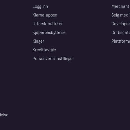
Logg inn
Merchant 
Klarna-appen
Selg med 
Utforsk butikker
Developer
Kjøperbeskyttelse
Driftsstat
Klager
Plattform
Kredittavtale
Personverninnstillinger
delse