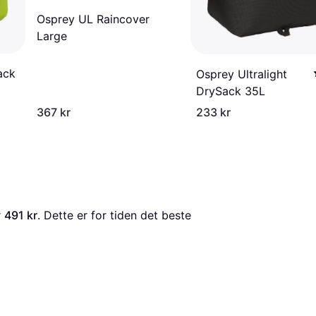
Osprey UL Raincover
Large
ack
Osprey Ultralight
DrySack 35L
367 kr
233 kr
 
491 kr
. Dette er for tiden det beste 