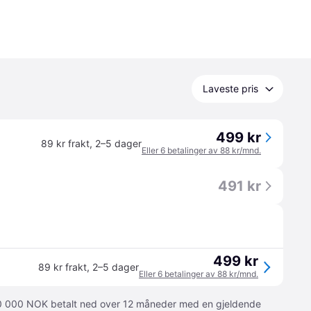
Laveste pris
499 kr
89 kr frakt
,
2–5 dager
Eller 6 betalinger av 88 kr/mnd.
491 kr
499 kr
89 kr frakt
,
2–5 dager
Eller 6 betalinger av 88 kr/mnd.
 10 000 NOK betalt ned over 12 måneder med en gjeldende