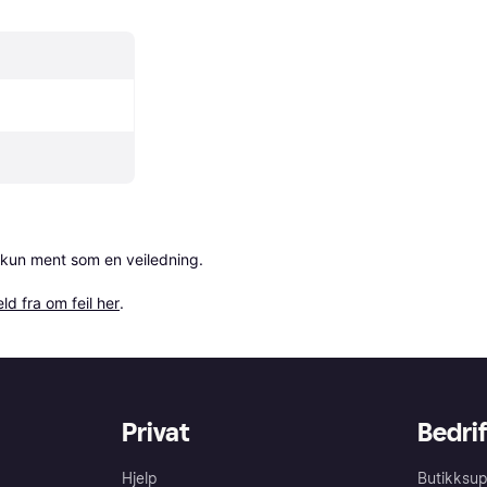
 kun ment som en veiledning.

ld fra om feil her
.
Privat
Bedrif
Hjelp
Butikksup