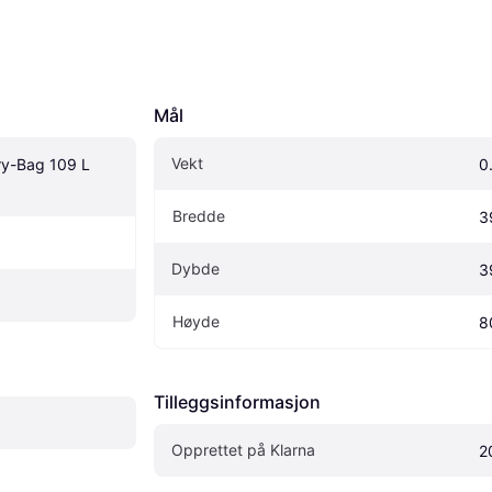
Mål
Vekt
y-Bag 109 L 
0
Bredde
3
Dybde
3
Høyde
8
Tilleggsinformasjon
Opprettet på Klarna
2