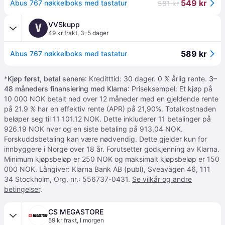
549 kr
Abus 767 nøkkelboks med tastatur
581 kr
VVSkupp
V
49 kr frakt
,
3–5 dager
589 kr
Abus 767 nøkkelboks med tastatur
*
Kjøp først, betal senere
: Kreditttid: 30 dager. 0 % årlig rente.
3–
48 måneders finansiering med Klarna
: Priseksempel: Et kjøp på
10 000 NOK betalt ned over 12 måneder med en gjeldende rente
på 21.9 % har en effektiv rente (APR) på 21,90%. Totalkostnaden
beløper seg til 11 101.12 NOK. Dette inkluderer 11 betalinger på
926.19 NOK hver og en siste betaling på 913,04 NOK.
Forskuddsbetaling kan være nødvendig. Dette gjelder kun for
innbyggere i Norge over 18 år. Forutsetter godkjenning av Klarna.
Minimum kjøpsbeløp er 250 NOK og maksimalt kjøpsbeløp er 150
000 NOK. Långiver: Klarna Bank AB (publ), Sveavägen 46, 111
34 Stockholm, Org. nr.: 556737-0431.
Se vilkår og andre
betingelser
.
CS MEGASTORE
59 kr frakt
,
I morgen