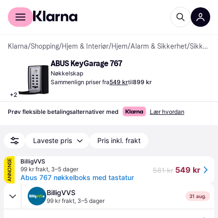
For kunder
For bedrifter
Klarna
/
Shopping
/
Hjem & Interiør
/
Hjem
/
Alarm & Sikkerhet
/
Sikkerhetsskap
ABUS KeyGarage 767
Nøkkelskap
Sammenlign priser fra
549 kr
til
899 kr
+
2
Prøv fleksible betalingsalternativer med
Lær hvordan
Laveste pris
Pris inkl. frakt
BilligVVS
ANNONSE
549 kr
99 kr frakt
,
3–5 dager
581 kr
Abus 767 nøkkelboks med tastatur
BilligVVS
31 aug.
99 kr frakt
,
3–5 dager