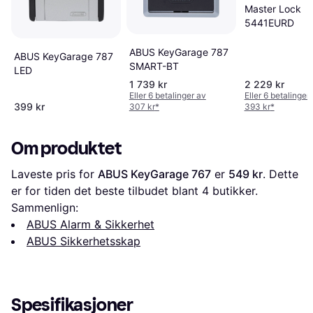
Master Lock
5441EURD
ABUS KeyGarage 787
ABUS KeyGarage 787
SMART-BT
LED
1 739 kr
2 229 kr
Eller 6 betalinger av
Eller 6 betalinger
399 kr
307 kr
*
393 kr
*
Om produktet
Laveste pris for 
ABUS KeyGarage 767
 er 
549 kr
. Dette 
er for tiden det beste tilbudet blant 
4
 butikker.
Sammenlign:
ABUS Alarm & Sikkerhet
ABUS Sikkerhetsskap
Spesifikasjoner