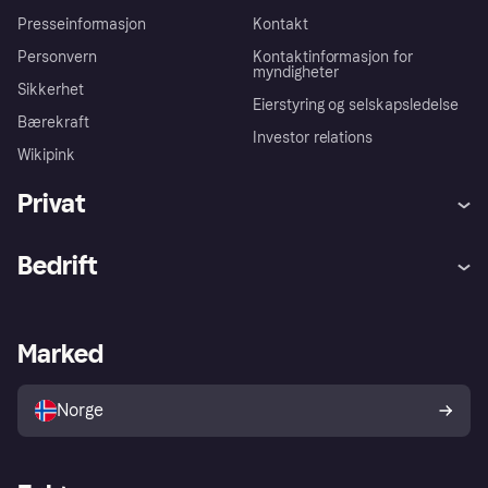
Presseinformasjon
Kontakt
Personvern
Kontaktinformasjon for
myndigheter
Sikkerhet
Eierstyring og selskapsledelse
Bærekraft
Investor relations
Wikipink
Privat
Hjelp
Kjøperbeskyttelse
Bedrift
Logg inn
Klager
Butikksupport
Developers portal
Klarna-appen
Kredittavtale
Merchant portal
Driftsstatus
Marked
Utforsk butikker
Personverninnstillinger
Selg med Klarna
Plattformer og partnere
Norge