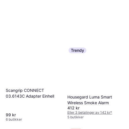
Yale Linus L2 Nordic Smartlås
Yale Linus L2 - Silver (Nordic)
Trendy
Smartlås
Smartlås
2 790 kr
2 790 kr
Eller 6 betalinger av 492 kr
*
Eller 6 betalinger av 492 kr
*
8 butikker
8 butikker
Scangrip CONNECT
03.6143C Adapter Einhell
Housegard Luma Smart
Wireless Smoke Alarm
412 kr
Eller 3 betalinger av 142 kr
*
99 kr
5 butikker
6 butikker