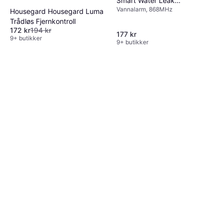
Smart Water Leak
Vannalarm, 868MHz
Sensor
Housegard Housegard Luma
Trådløs Fjernkontroll
172 kr
194 kr
177 kr
9+ butikker
9+ butikker