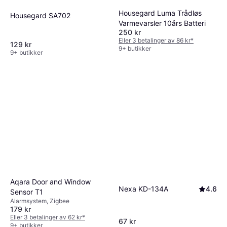
Housegard Luma Trådløs
Housegard SA702
Varmevarsler 10års Batteri
250 kr
Eller 3 betalinger av 86 kr
*
129 kr
9+ butikker
9+ butikker
Aqara Door and Window
Nexa KD-134A
4.6
Sensor T1
Alarmsystem, Zigbee
179 kr
Eller 3 betalinger av 62 kr
*
67 kr
9+ butikker