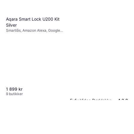
Aqara Smart Lock U200 Kit
Silver
Smartlås, Amazon Alexa, Google
Assistant, Apple Siri, Matter,
Thread
1 899 kr
9 butikker
Eufy Video Dørklokke
3.8
C30
668 kr
Eller 3 betalinger av 230 kr
*
8 butikker