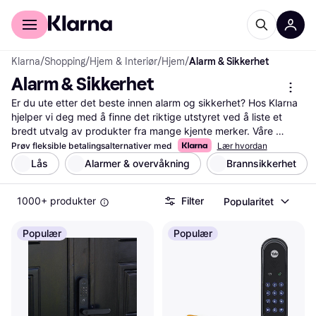
For kunder
For bedrifter
Klarna
/
Shopping
/
Hjem & Interiør
/
Hjem
/
Alarm & Sikkerhet
Alarm & Sikkerhet
Er du ute etter det beste innen alarm og sikkerhet? Hos Klarna 
hjelper vi deg med å finne det riktige utstyret ved å liste et 
bredt utvalg av produkter fra mange kjente merker. Våre 
nyttige kategorifilter gjør det enkelt for deg å sortere etter 
Prøv fleksible betalingsalternativer med
Lær hvordan
funksjoner, pris eller brukeranmeldelser. Dette gir deg 
Lås
Alarmer & overvåkning
Brannsikkerhet
muligheten til å velge det som passer dine behov best. Enten 
du trenger en enkel alarm eller et komplett sikkerhetssystem, 
1000+ produkter
Filter
Popularitet
kan du stole på at vi har den nyeste informasjonen og de beste 
tilbudene. Les anmeldelser fra andre brukere for å få innsikt i 
produktenes kvalitet og pålitelighet. Vi guider deg til den rette 
Populær
Populær
beslutningen ved å gi deg alt du trenger å vite på ett sted. 
Begynn her for å sikre ditt hjem med riktig alarm og 
sikkerhetssystem!
Les mer om alarm & sikkerhet her