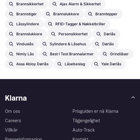
Brannsikkerhet
Ajax Alarm & Sikkerhet
Brannstiger
Brannslukkere
Branntepper
Låssylindere
RFID-Tagger & Nøkkelbriller
Brannslukkere
Personsikkerhet
Dørlås
Vinduslås
Sylindere & Låsehus
Dørlås
Nimly Lås
Best I Test Brannalarmer
Grindlåser
Assa Abloy Dørlås
Låsebeslag
Yale Dørlås
Klarna
Om oss
Prisguiden er nå Klarna
Careers
Tilgjengelighet
Villkår
Auto-Track
Presseinformasjon
Kontakt