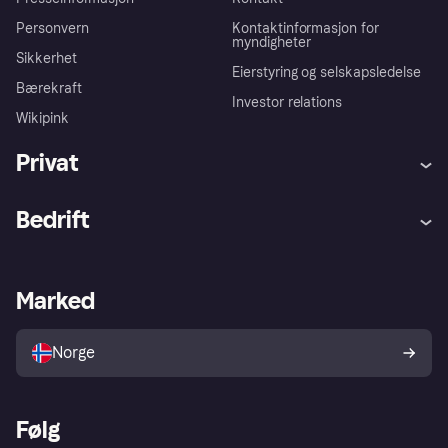
Personvern
Kontaktinformasjon for
myndigheter
Sikkerhet
Eierstyring og selskapsledelse
Bærekraft
Investor relations
Wikipink
Privat
Hjelp
Kjøperbeskyttelse
Bedrift
Logg inn
Klager
Butikksupport
Developers portal
Klarna-appen
Kredittavtale
Merchant portal
Driftsstatus
Marked
Utforsk butikker
Personverninnstillinger
Selg med Klarna
Plattformer og partnere
Norge
Følg