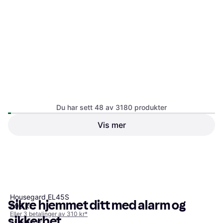
Du har sett 48 av 3180 produkter
ABUS Combination Lock
Vis mer
158/50
Kodelås, Smartlås
299 kr
Eller 6 betalinger av 53 kr
*
9+ butikker
1
2
3
...
35
...
67
Housegard EL45S
Sikre hjemmet ditt med alarm og
899 kr
Eller 3 betalinger av 310 kr
*
sikkerhet
9+ butikker