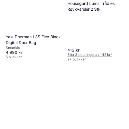
Housegard Luma Trådløs
Røykvarsler 2 Stk
Yale Doorman L3S Flex Black
Digital Door Bag
Smartlås
412 kr
4 990 kr
Eller 3 betalinger av 142 kr
*
5 butikker
9+ butikker