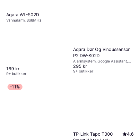
Aqara WL-S02D
Vannalarm, 868MHz
Aqara Dør Og Vindussensor
P2 DW-S02D
Alarmsystem, Google Assistant,
295 kr
Amazon Alexa, Thread
169 kr
9+ butikker
9+ butikker
-11%
TP-Link Tapo T300
4.6