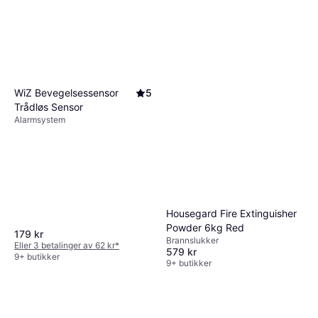
WiZ Bevegelsessensor
5
Trådløs Sensor
Alarmsystem
Housegard Fire Extinguisher
Powder 6kg Red
179 kr
Brannslukker
Eller 3 betalinger av 62 kr
*
579 kr
9+ butikker
9+ butikker