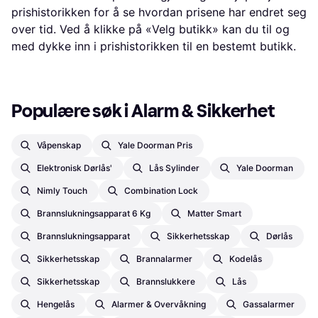
prishistorikken for å se hvordan prisene har endret seg
over tid. Ved å klikke på «Velg butikk» kan du til og
med dykke inn i prishistorikken til en bestemt butikk.
Populære søk i Alarm & Sikkerhet
Våpenskap
Yale Doorman Pris
Elektronisk Dørlås'
Lås Sylinder
Yale Doorman
Nimly Touch
Combination Lock
Brannslukningsapparat 6 Kg
Matter Smart
Brannslukningsapparat
Sikkerhetsskap
Dørlås
Sikkerhetsskap
Brannalarmer
Kodelås
Sikkerhetsskap
Brannslukkere
Lås
Hengelås
Alarmer & Overvåkning
Gassalarmer