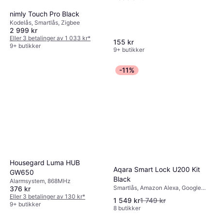
nimly Touch Pro Black
Kodelås, Smartlås, Zigbee
2 999 kr
Eller 3 betalinger av 1 033 kr
*
155 kr
9+ butikker
9+ butikker
-11%
Housegard Luma HUB
Aqara Smart Lock U200 Kit
GW650
Black
Alarmsystem, 868MHz
Smartlås, Amazon Alexa, Google
376 kr
Assistant, Apple Siri, Matter,
Eller 3 betalinger av 130 kr
*
1 549 kr
1 749 kr
Thread
9+ butikker
8 butikker