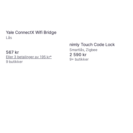
Yale ConnectX Wifi Bridge
Lås
nimly Touch Code Lock
Smartlås, Zigbee
567 kr
2 590 kr
Eller 3 betalinger av 195 kr
*
9+ butikker
9 butikker