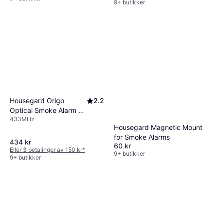
9+ butikker
Housegard Origo
2.2
Optical Smoke Alarm 2-
433MHz
Pack
Housegard Magnetic Mount
for Smoke Alarms
434 kr
60 kr
Eller 3 betalinger av 150 kr
*
9+ butikker
9+ butikker