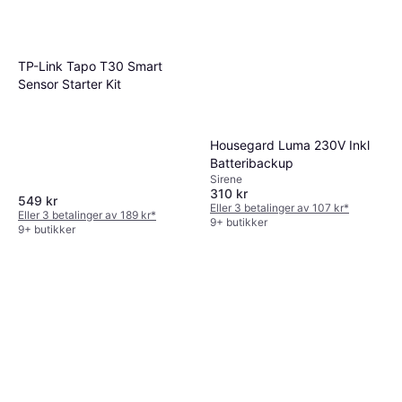
TP-Link Tapo T30 Smart
Sensor Starter Kit
Housegard Luma 230V Inkl
Batteribackup
Sirene
310 kr
549 kr
Eller 3 betalinger av 107 kr
*
Eller 3 betalinger av 189 kr
*
9+ butikker
9+ butikker