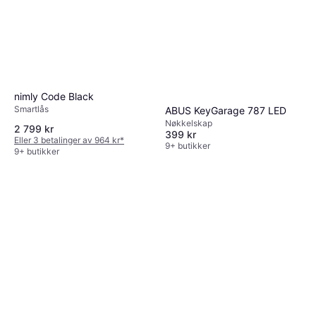
nimly Code Black
Smartlås
ABUS KeyGarage 787 LED
Nøkkelskap
2 799 kr
399 kr
Eller 3 betalinger av 964 kr
*
9+ butikker
9+ butikker