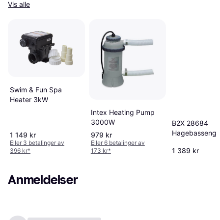
Vis alle
Swim & Fun Spa
Heater 3kW
Intex Heating Pump
3000W
B2X 28684
Hagebasseng
1 149 kr
979 kr
Varmtvannsbe
Eller 3 betalinger av
Eller 6 betalinger av
1 389 kr
396 kr
*
173 kr
*
Anmeldelser