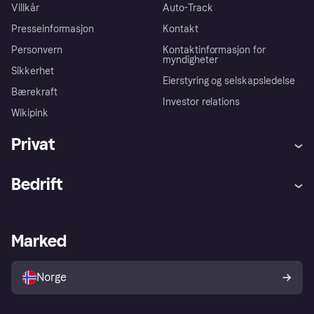
Villkår
Auto-Track
Presseinformasjon
Kontakt
Personvern
Kontaktinformasjon for
myndigheter
Sikkerhet
Eierstyring og selskapsledelse
Bærekraft
Investor relations
Wikipink
Privat
Hjelp
Kjøperbeskyttelse
Bedrift
Logg inn
Klager
Butikksupport
Developers portal
Klarna-appen
Kredittavtale
Merchant portal
Driftsstatus
Marked
Utforsk butikker
Personverninnstillinger
Selg med Klarna
Plattformer og partnere
Norge