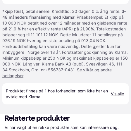
*
Kjøp først, betal senere
: Kreditttid: 30 dager. 0 % årlig rente.
3–
48 måneders finansiering med Klarna
: Priseksempel: Et kjøp på
10 000 NOK betalt ned over 12 måneder med en gjeldende rente
på 21.9 % har en effektiv rente (APR) på 21,90%. Totalkostnaden
beløper seg til 11 101.12 NOK. Dette inkluderer 11 betalinger på
926.19 NOK hver og en siste betaling på 913,04 NOK.
Forskuddsbetaling kan være nødvendig. Dette gjelder kun for
innbyggere i Norge over 18 år. Forutsetter godkjenning av Klarna.
Minimum kjøpsbeløp er 250 NOK og maksimalt kjøpsbeløp er 150
000 NOK. Långiver: Klarna Bank AB (publ), Sveavägen 46, 111
34 Stockholm, Org. nr.: 556737-0431.
Se vilkår og andre
betingelser
.
Produktet finnes på 
1
 hos 
forhandler
, som ikke har en 
Vis alle
avtale med Klarna.
Relaterte produkter
Vi har valgt ut en rekke produkter som kan interessere deg. 