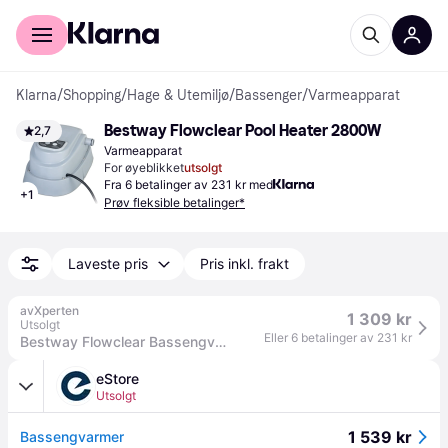
For kunder
For bedrifter
Klarna
/
Shopping
/
Hage & Utemiljø
/
Bassenger
/
Varmeapparat
Bestway Flowclear Pool Heater 2800W
2,7
Varmeapparat
For øyeblikket
utsolgt
Fra 6 betalinger av 231 kr med
+
1
Prøv fleksible betalinger*
Laveste pris
Pris inkl. frakt
avXperten
1 309 kr
Utsolgt
Eller 6 betalinger av 231 kr
Bestway Flowclear Bassengvarmer (2800W)
eStore
Utsolgt
1 539 kr
Bassengvarmer