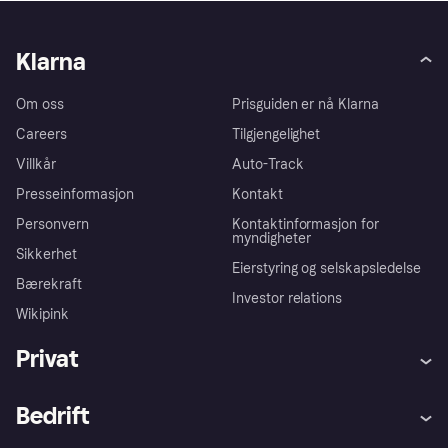
Klarna
Om oss
Prisguiden er nå Klarna
Careers
Tilgjengelighet
Villkår
Auto-Track
Presseinformasjon
Kontakt
Personvern
Kontaktinformasjon for
myndigheter
Sikkerhet
Eierstyring og selskapsledelse
Bærekraft
Investor relations
Wikipink
Privat
Hjelp
Kjøperbeskyttelse
Bedrift
Logg inn
Klager