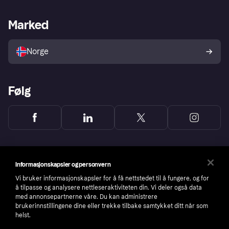
Butikksupport
Developers portal
Klarna-appen
Kredittavtale
Merchant portal
Driftsstatus
Marked
Utforsk butikker
Personverninnstillinger
Selg med Klarna
Plattformer og partnere
Norge
Følg
Informasjonskapsler og personvern
Vi bruker informasjonskapsler for å få nettstedet til å fungere, og for
å tilpasse og analysere nettleseraktiviteten din. Vi deler også data
med annonsepartnerne våre. Du kan administrere
brukerinnstillingene dine eller trekke tilbake samtykket ditt når som
helst.