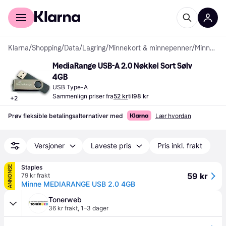
For kunder
For bedrifter
Klarna
/
Shopping
/
Data
/
Lagring
/
Minnekort & minnepenner
/
Minnepenner
MediaRange USB-A 2.0 Nøkkel Sort Sølv 
4GB
USB Type-A
Sammenlign priser fra
52 kr
til
98 kr
+
2
Prøv fleksible betalingsalternativer med
Lær hvordan
Versjoner
Laveste pris
Pris inkl. frakt
Staples
ANNONSE
59 kr
79 kr frakt
Minne MEDIARANGE USB 2.0 4GB
Tonerweb
36 kr frakt
,
1–3 dager