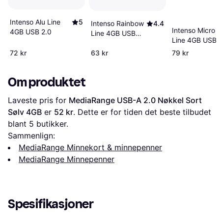
Intenso Alu Line
5
Intenso Rainbow
4.4
Intenso Micro
4GB USB 2.0
Line 4GB USB
Line 4GB USB
2.0
2.0
72 kr
63 kr
79 kr
Om produktet
Laveste pris for 
MediaRange USB-A 2.0 Nøkkel Sort 
Sølv 4GB
 er 
52 kr
. Dette er for tiden det beste tilbudet 
blant 
5
 butikker.
Sammenlign:
MediaRange Minnekort & minnepenner
MediaRange Minnepenner
Spesifikasjoner