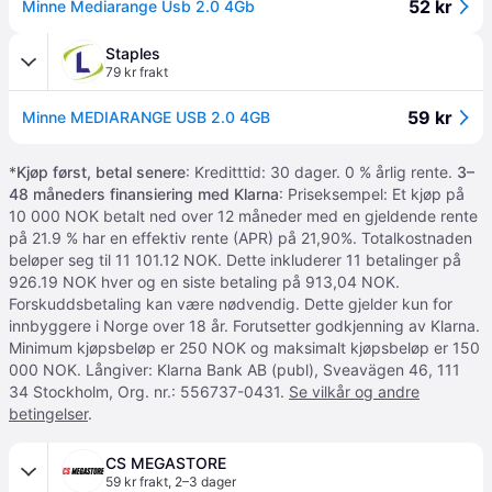
52 kr
Minne Mediarange Usb 2.0 4Gb
Staples
79 kr frakt
59 kr
Minne MEDIARANGE USB 2.0 4GB
*
Kjøp først, betal senere
: Kreditttid: 30 dager. 0 % årlig rente.
3–
48 måneders finansiering med Klarna
: Priseksempel: Et kjøp på
10 000 NOK betalt ned over 12 måneder med en gjeldende rente
på 21.9 % har en effektiv rente (APR) på 21,90%. Totalkostnaden
beløper seg til 11 101.12 NOK. Dette inkluderer 11 betalinger på
926.19 NOK hver og en siste betaling på 913,04 NOK.
Forskuddsbetaling kan være nødvendig. Dette gjelder kun for
innbyggere i Norge over 18 år. Forutsetter godkjenning av Klarna.
Minimum kjøpsbeløp er 250 NOK og maksimalt kjøpsbeløp er 150
000 NOK. Långiver: Klarna Bank AB (publ), Sveavägen 46, 111
34 Stockholm, Org. nr.: 556737-0431.
Se vilkår og andre
betingelser
.
CS MEGASTORE
59 kr frakt
,
2–3 dager