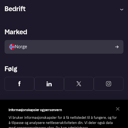
Hjelp
Kjøperbeskyttelse
Bedrift
Logg inn
Klager
Butikksupport
Developers portal
Klarna-appen
Kredittavtale
Merchant portal
Driftsstatus
Marked
Utforsk butikker
Personverninnstillinger
Selg med Klarna
Plattformer og partnere
Norge
Følg
Informasjonskapsler og personvern
Vi bruker informasjonskapsler for å få nettstedet til å fungere, og for
å tilpasse og analysere nettleseraktiviteten din. Vi deler også data