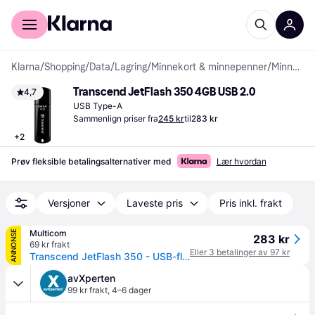
For kunder
For bedrifter
Klarna
/
Shopping
/
Data
/
Lagring
/
Minnekort & minnepenner
/
Minnepenner
Transcend JetFlash 350 4GB USB 2.0
4,7
USB Type-A
Sammenlign priser fra
245 kr
til
283 kr
+
2
Prøv fleksible betalingsalternativer med
Lær hvordan
Versjoner
Laveste pris
Pris inkl. frakt
Multicom
ANNONSE
283 kr
69 kr frakt
Eller 3 betalinger av 97 kr
Transcend JetFlash 350 - USB-flashstasjon - 4 GB (TS4GJF350)
avXperten
99 kr frakt
,
4–6 dager