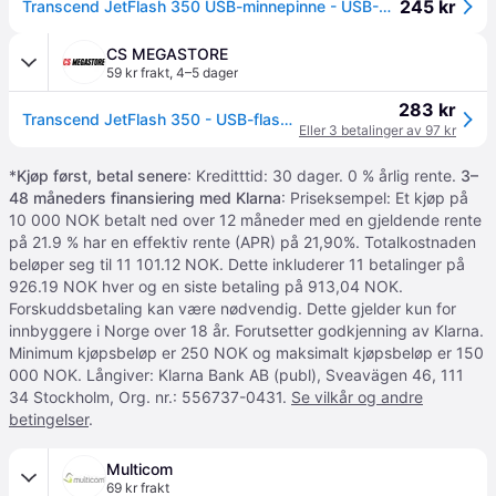
245 kr
Transcend JetFlash 350 USB-minnepinne - USB-A, USB 2.0 - 4GB
CS MEGASTORE
59 kr frakt
,
4–5 dager
283 kr
Transcend JetFlash 350 - USB-flashstasjon - 4 GB - USB 2.0 - svart
Eller 3 betalinger av 97 kr
*
Kjøp først, betal senere
: Kreditttid: 30 dager. 0 % årlig rente.
3–
48 måneders finansiering med Klarna
: Priseksempel: Et kjøp på
10 000 NOK betalt ned over 12 måneder med en gjeldende rente
på 21.9 % har en effektiv rente (APR) på 21,90%. Totalkostnaden
beløper seg til 11 101.12 NOK. Dette inkluderer 11 betalinger på
926.19 NOK hver og en siste betaling på 913,04 NOK.
Forskuddsbetaling kan være nødvendig. Dette gjelder kun for
innbyggere i Norge over 18 år. Forutsetter godkjenning av Klarna.
Minimum kjøpsbeløp er 250 NOK og maksimalt kjøpsbeløp er 150
000 NOK. Långiver: Klarna Bank AB (publ), Sveavägen 46, 111
34 Stockholm, Org. nr.: 556737-0431.
Se vilkår og andre
betingelser
.
Multicom
69 kr frakt