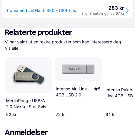
283 kr
Transcend JetFlash 350 - USB-flashstasjon - 4 GB (TS4GJF350)
Eller 3 betalinger av 97 kr
Relaterte produkter
Vi har valgt ut en rekke produkter som kan interessere deg. 
Vis alle
Intenso Alu Line
5
Intenso Rainb
4GB USB 2.0
Line 4GB USB
MediaRange USB-A
2.0
2.0 Nøkkel Sort Sølv
4GB
52 kr
72 kr
64 kr
Anmeldelser