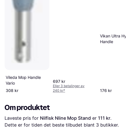
Vikan Ultra Hy
Handle
Vileda Mop Handle
697 kr
Vario
Eller 3 betalinger av
308 kr
176 kr
240 kr
*
Om produktet
Laveste pris for 
Nilfisk Nline Mop Stand
 er 
111 kr
. 
Dette er for tiden det beste tilbudet blant 
3
 butikker.