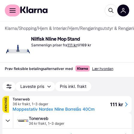
For kunder
For bedrifter
Klarna
/
Shopping
/
Hjem & Interiør
/
Hjem
/
Rengjøringsutstyr & Rengjør
Nilfisk Nline Mop Stand
Sammenlign priser fra
111 kr
til
169 kr
Prøv fleksible betalingsalternativer med
Lær hvordan
Laveste pris
Pris inkl. frakt
Tonerweb
ANNONSE
111 kr
36 kr frakt
,
1–3 dager
Moppestativ Nordex Nline Borrelås 40Cm
Tonerweb
36 kr frakt
,
1–3 dager