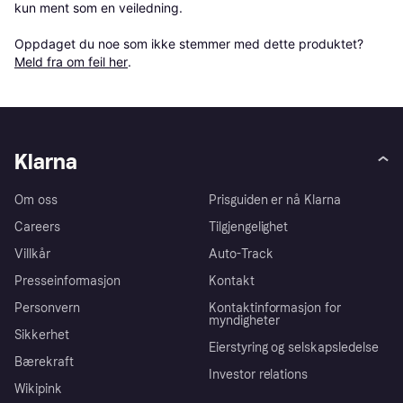
kun ment som en veiledning.

Oppdaget du noe som ikke stemmer med dette produktet? 
Meld fra om feil her
.
Klarna
Om oss
Prisguiden er nå Klarna
Careers
Tilgjengelighet
Villkår
Auto-Track
Presseinformasjon
Kontakt
Personvern
Kontaktinformasjon for
myndigheter
Sikkerhet
Eierstyring og selskapsledelse
Bærekraft
Investor relations
Wikipink