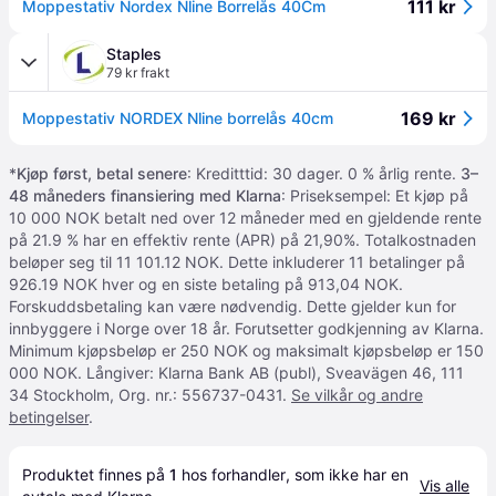
111 kr
Moppestativ Nordex Nline Borrelås 40Cm
Staples
79 kr frakt
169 kr
Moppestativ NORDEX Nline borrelås 40cm
*
Kjøp først, betal senere
: Kreditttid: 30 dager. 0 % årlig rente.
3–
48 måneders finansiering med Klarna
: Priseksempel: Et kjøp på
10 000 NOK betalt ned over 12 måneder med en gjeldende rente
på 21.9 % har en effektiv rente (APR) på 21,90%. Totalkostnaden
beløper seg til 11 101.12 NOK. Dette inkluderer 11 betalinger på
926.19 NOK hver og en siste betaling på 913,04 NOK.
Forskuddsbetaling kan være nødvendig. Dette gjelder kun for
innbyggere i Norge over 18 år. Forutsetter godkjenning av Klarna.
Minimum kjøpsbeløp er 250 NOK og maksimalt kjøpsbeløp er 150
000 NOK. Långiver: Klarna Bank AB (publ), Sveavägen 46, 111
34 Stockholm, Org. nr.: 556737-0431.
Se vilkår og andre
betingelser
.
Produktet finnes på 
1
 hos 
forhandler
, som ikke har en 
Vis alle