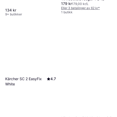
179 kr
179,00 kr/L
Eller 3 betalinger av 62 kr
*
134 kr
1 butikk
9+ butikker
Kärcher SC 2 EasyFix
4.7
White