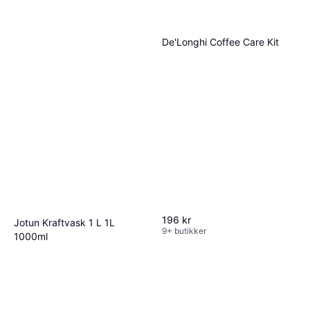
De'Longhi Coffee Care Kit
196 kr
Jotun Kraftvask 1 L 1L
9+ butikker
1000ml
109 kr
109,00 kr/L
6 butikker