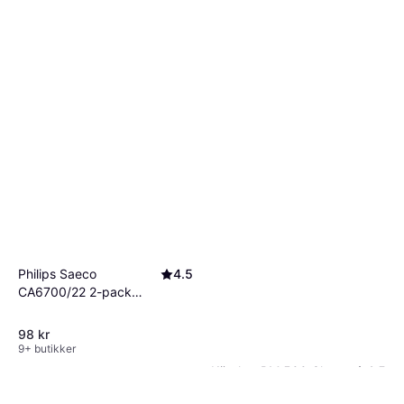
Philips Saeco
4.5
CA6700/22 2-pack
500ml
98 kr
9+ butikker
Kärcher RM 500 Glass
4.5
Cleaner Concentrate