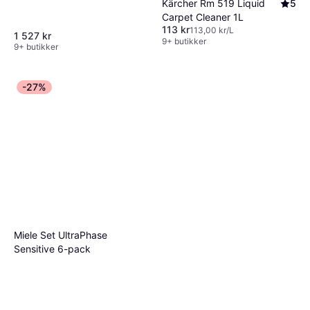
Kärcher Rm 519 Liquid
5
Carpet Cleaner 1L
113 kr
113,00 kr/L
1 527 kr
9+ butikker
9+ butikker
-27%
Miele Set UltraPhase
Sensitive 6-pack