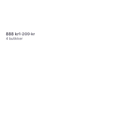
888 kr
1 209 kr
4 butikker
Geberit AquaClean Descaling
100ml
102 kr
1 020,00 kr/L
8 butikker