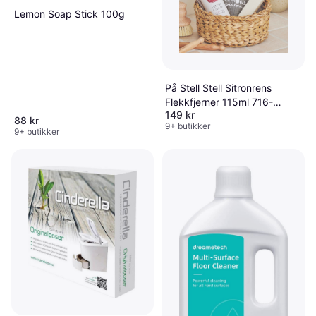
Les mer om rengjøringsutstyr & rengjøringsmidler her
Lemon Soap Stick 100g
På Stell Stell Sitronrens
Flekkfjerner 115ml 716-
149 kr
1406730000
88 kr
9+ butikker
9+ butikker