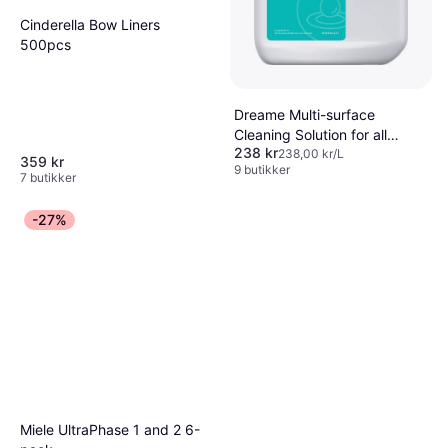
Cinderella Bow Liners
500pcs
Dreame Multi-surface
Cleaning Solution for all
238 kr
Robot Vacuums 1L
238,00 kr/L
359 kr
9 butikker
7 butikker
-27%
Miele UltraPhase 1 and 2 6-