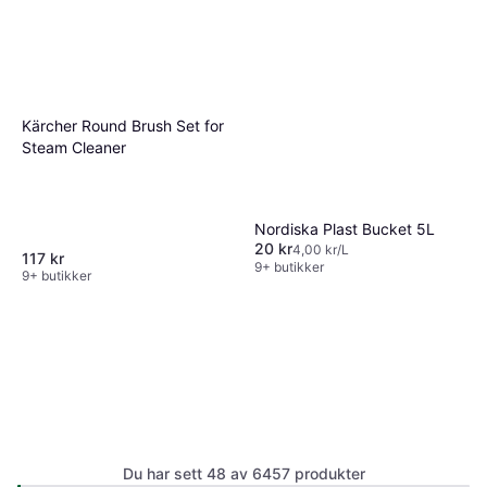
Kärcher Round Brush Set for
Steam Cleaner
Nordiska Plast Bucket 5L
20 kr
4,00 kr/L
117 kr
9+ butikker
9+ butikker
Kärcher Extension Kit
4.5
Du har sett 48 av 6457 produkter