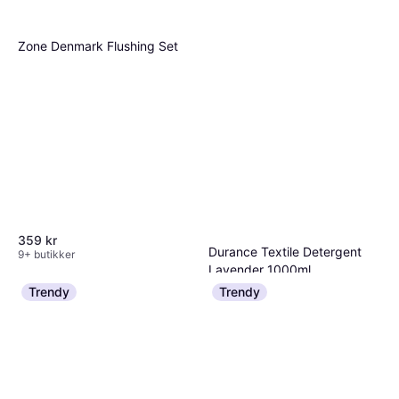
Zone Denmark Flushing Set
359 kr
Durance Textile Detergent
9+ butikker
Lavender 1000ml
209 kr
Trendy
Trendy
7 butikker