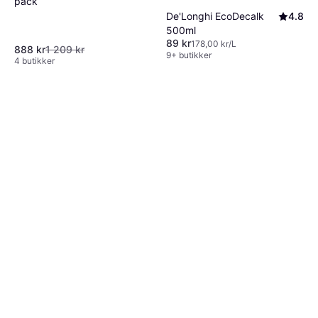
pack
De'Longhi EcoDecalk
4.8
500ml
89 kr
178,00 kr/L
888 kr
1 209 kr
9+ butikker
4 butikker