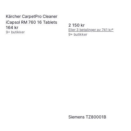
Kärcher CarpetPro Cleaner
iCapsol RM 760 16 Tablets
2 150 kr
164 kr
Eller 3 betalinger av 741 kr
*
9+ butikker
9+ butikker
Siemens TZ80001B