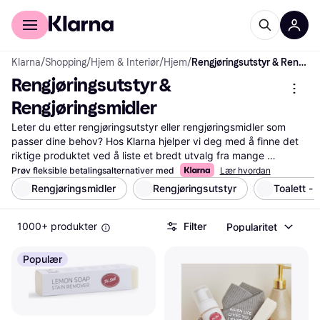
For kunder
For bedrifter
Klarna
/
Shopping
/
Hjem & Interiør
/
Hjem
/
Rengjøringsutstyr & Rengjøringsmidler
Rengjøringsutstyr & 
Rengjøringsmidler
Leter du etter rengjøringsutstyr eller rengjøringsmidler som 
passer dine behov? Hos Klarna hjelper vi deg med å finne det 
riktige produktet ved å liste et bredt utvalg fra mange 
forskjellige merker. Våre praktiske filtre lar deg enkelt sortere 
Prøv fleksible betalingsalternativer med
Lær hvordan
etter pris, merke eller spesifikasjoner, slik at du finner det som 
Rengjøringsmidler
Rengjøringsutstyr
Toalett -
passer din hverdag best. Enten du trenger kraftige 
rengjøringsmidler for kjøkkenet eller miljøvennlige alternativer 
1000+ produkter
Filter
Popularitet
for hjemmet, kan du raskt navigere blant alle tilbudene. Les 
brukeranmeldelser for å få innsikt i hvordan produktene 
fungerer i praksis. Vi sørger for at du får mest verdi for 
Populær
pengene ved å gi deg oppdatert informasjon og 
sammenligninger. Klarna guider deg til et godt valg ved å gi 
deg all nødvendig informasjon på ett sted. Start her for å finne 
ditt neste rengjøringsutstyr eller rengjøringsmiddel!