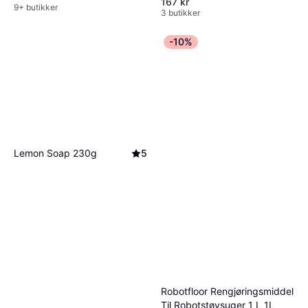
167 kr
9+ butikker
3 butikker
-10%
Lemon Soap 230g
5
Robotfloor Rengjøringsmiddel
Til Robotstøvsuger 1 L 1L