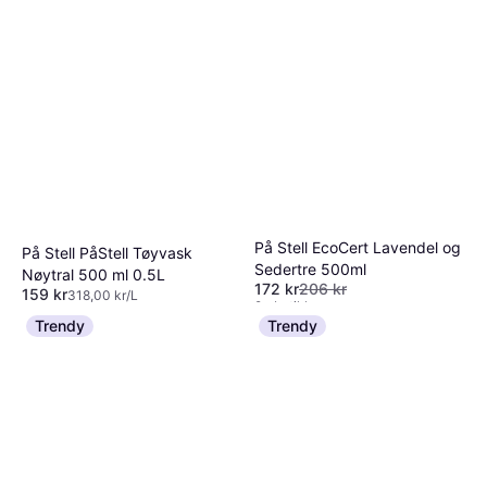
På Stell EcoCert Lavendel og
På Stell PåStell Tøyvask
Sedertre 500ml
Nøytral 500 ml 0.5L
172 kr
206 kr
159 kr
318,00 kr/L
9+ butikker
Eller 3 betalinger av 55 kr
*
Trendy
Trendy
9+ butikker