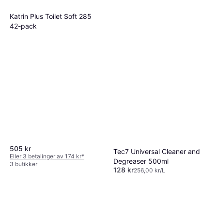
Katrin Plus Toilet Soft 285
42-pack
505 kr
Tec7 Universal Cleaner and
Eller 3 betalinger av 174 kr
*
Degreaser 500ml
3 butikker
128 kr
256,00 kr/L
9+ butikker