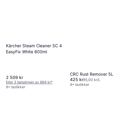
Kärcher Steam Cleaner SC 4
EasyFix White 800ml
CRC Rust Remover 5L
2 509 kr
425 kr
85,00 kr/L
Eller 3 betalinger av 864 kr
*
9+ butikker
9+ butikker