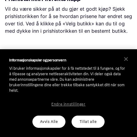
Vil du være sikker på at du gjør et godt kjøp? Sjekk
prishistorikken for å se hvordan prisene har endret seg
over tid. Ved å klikke på «Velg butikk» kan du til og
med dykke inn i prishistorikken til en bestemt butikk.
Populære søk i Rengjøringsutstyr & 
Informasjonskapsler og personvern
Rengjøringsmidler
Vi bruker informasjonskapsler for å få nettstedet til å fungere, og for
å tilpasse og analysere nettleseraktiviteten din. Vi deler også data
med annonsepartnerne våre. Du kan administrere
Vindusvasker Robot
Sc 4 Easyfix
Vaskemiddel
brukerinnstillingene dine eller trekke tilbake samtykket ditt når som
helst.
Bivoks
Surface
Kärcher Easyfix
Dreame Robot
Sc 3
Robot Cleaner
Endre innstillinger
Ultrasonic Cleaner
Air Wick
Steam Cleaner
Avvis Alle
Tillat alle
Ecovacs Winbot
Kärcher Damprenser Sc 5
Rengjøringsbørste
Kärcher Damprenser Sc 3 Easyfix