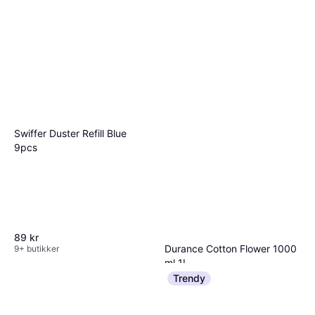
Fellowes Screen Cleaning
Spray
North Cleaning Kit Universal
80 kr
250ml
7 butikker
85 kr
340,00 kr/L
7 butikker
Swiffer Duster Refill Blue
9pcs
89 kr
Durance Cotton Flower 1000
9+ butikker
ml 1L
209 kr
209,00 kr/L
Trendy
7 butikker