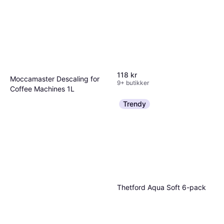
118 kr
Moccamaster Descaling for
9+ butikker
Coffee Machines 1L
95 kr
95,00 kr/L
Trendy
9+ butikker
Thetford Aqua Soft 6-pack