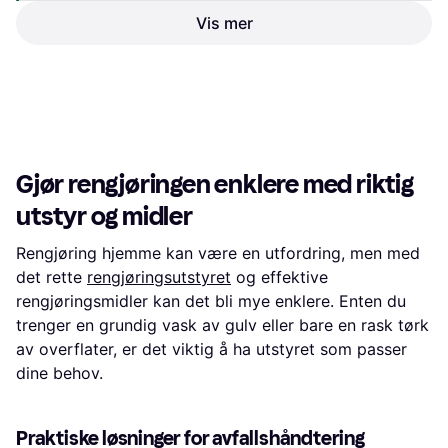
Vis mer
Kärcher SC 5 EasyFix
4.5
3 889 kr
423 kr
Eller 3 betalinger av 1 340 kr
*
Eller 3 betalinger av 146 kr
*
9 butikker
9+ butikker
1
2
3
...
69
...
135
Gjør rengjøringen enklere med riktig
utstyr og midler
Rengjøring hjemme kan være en utfordring, men med
det rette
rengjøringsutstyret
og effektive
rengjøringsmidler kan det bli mye enklere. Enten du
trenger en grundig vask av gulv eller bare en rask tørk
av overflater, er det viktig å ha utstyret som passer
dine behov.
Praktiske løsninger for avfallshåndtering