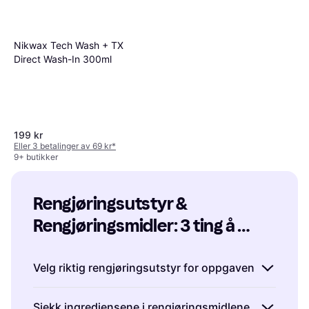
Nikwax Tech Wash + TX
Direct Wash-In 300ml
199 kr
Eller 3 betalinger av 69 kr
*
9+ butikker
Rengjøringsutstyr & 
Rengjøringsmidler: 3 ting å 
Norenco Mudin Drain Opener
vurdere før du kjøper
1L
139 kr
139,00 kr/L
Velg riktig rengjøringsutstyr for oppgaven
9+ butikker
Det er viktig å velge rengjøringsutstyr som
Sjekk ingrediensene i rengjøringsmidlene