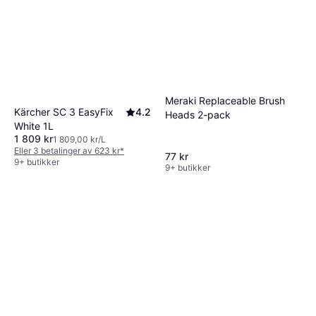
63 kr
500ml
126,00 kr/L
9+ butikker
Meraki Replaceable Brush
Kärcher SC 3 EasyFix
4.2
Heads 2-pack
White 1L
1 809 kr
1 809,00 kr/L
Eller 3 betalinger av 623 kr
*
77 kr
9+ butikker
9+ butikker