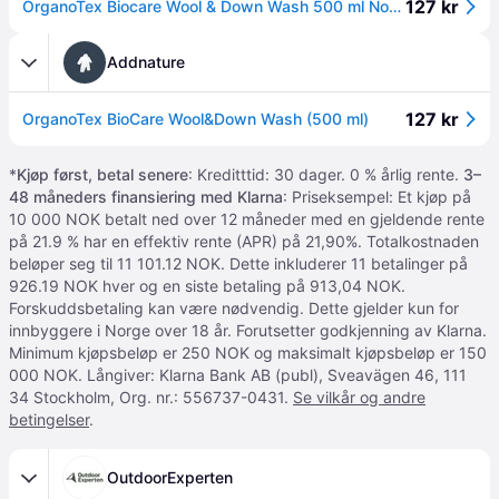
127 kr
OrganoTex Biocare Wool & Down Wash 500 ml Nocolour 500ML
Addnature
127 kr
OrganoTex BioCare Wool&Down Wash (500 ml)
*
Kjøp først, betal senere
: Kreditttid: 30 dager. 0 % årlig rente.
3–
48 måneders finansiering med Klarna
: Priseksempel: Et kjøp på
10 000 NOK betalt ned over 12 måneder med en gjeldende rente
på 21.9 % har en effektiv rente (APR) på 21,90%. Totalkostnaden
beløper seg til 11 101.12 NOK. Dette inkluderer 11 betalinger på
926.19 NOK hver og en siste betaling på 913,04 NOK.
Forskuddsbetaling kan være nødvendig. Dette gjelder kun for
innbyggere i Norge over 18 år. Forutsetter godkjenning av Klarna.
Minimum kjøpsbeløp er 250 NOK og maksimalt kjøpsbeløp er 150
000 NOK. Långiver: Klarna Bank AB (publ), Sveavägen 46, 111
34 Stockholm, Org. nr.: 556737-0431.
Se vilkår og andre
betingelser
.
OutdoorExperten