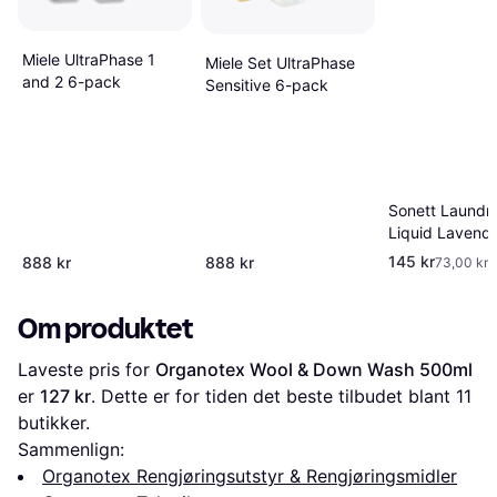
Miele UltraPhase 1
Miele Set UltraPhase
and 2 6-pack
Sensitive 6-pack
Sonett Laundr
Liquid Lavend
2L
145 kr
888 kr
888 kr
73,00 kr/
Om produktet
Laveste pris for 
Organotex Wool & Down Wash 500ml
er 
127 kr
. Dette er for tiden det beste tilbudet blant 
11
butikker.
Sammenlign:
Organotex Rengjøringsutstyr & Rengjøringsmidler