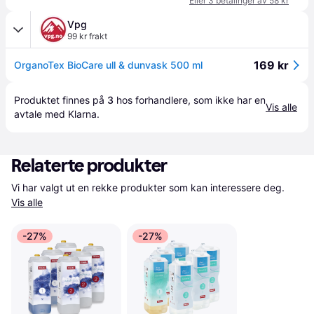
Eller 3 betalinger av 58 kr
Vpg
99 kr frakt
169 kr
OrganoTex BioCare ull & dunvask 500 ml
Produktet finnes på 
3
 hos 
forhandlere
, som ikke har en 
Vis alle
avtale med Klarna.
Relaterte produkter
Vi har valgt ut en rekke produkter som kan interessere deg. 
Vis alle
-27%
-27%