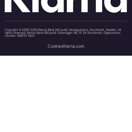
Copyright © 2005-2026 Klarna Bank AB (publ). Headquarters: Stockholm, Sweden. All
rights reserved. Klarna Bank AB (publ). Sveavägen 46, 111 34 Stockholm. Organization
number: 556737-0431
Cookies
Klarna.com