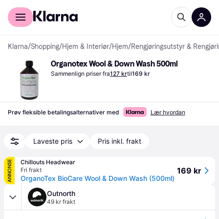
For kunder
For bedrifter
Klarna
/
Shopping
/
Hjem & Interiør
/
Hjem
/
Rengjøringsutstyr & Rengjør
Organotex Wool & Down Wash 500ml
Sammenlign priser fra
127 kr
til
169 kr
Prøv fleksible betalingsalternativer med
Lær hvordan
Laveste pris
Pris inkl. frakt
Chillouts Headwear
ANNONSE
169 kr
Fri frakt
OrganoTex BioCare Wool & Down Wash (500ml)
Outnorth
49 kr frakt