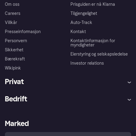
Om oss
Prisguiden er nå Klarna
Careers
Tilgjengelighet
Villkår
Auto-Track
Presseinformasjon
Kontakt
Personvern
Kontaktinformasjon for
myndigheter
Sikkerhet
Eierstyring og selskapsledelse
Bærekraft
Investor relations
Wikipink
Privat
Hjelp
Kjøperbeskyttelse
Bedrift
Logg inn
Klager
Butikksupport
Developers portal
Klarna-appen
Kredittavtale
Merchant portal
Driftsstatus
Marked
Utforsk butikker
Personverninnstillinger
Selg med Klarna
Plattformer og partnere