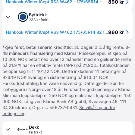
890 kr
Hankook Winter iCept RS3 W462 - 175/65R14 - Vinterdäck
Byttdekk
238 kr frakt
960 kr
Hankook Winter iCept RS3 W462 175/65R14 82T Piggfritt - Vinterdekk
*
Kjøp først, betal senere
: Kreditttid: 30 dager. 0 % årlig rente.
3–
48 måneders finansiering med Klarna
: Priseksempel: Et kjøp på
10 000 NOK betalt ned over 12 måneder med en gjeldende rente
på 21.9 % har en effektiv rente (APR) på 21,90%. Totalkostnaden
beløper seg til 11 101.12 NOK. Dette inkluderer 11 betalinger på
926.19 NOK hver og en siste betaling på 913,04 NOK.
Forskuddsbetaling kan være nødvendig. Dette gjelder kun for
innbyggere i Norge over 18 år. Forutsetter godkjenning av Klarna.
Minimum kjøpsbeløp er 250 NOK og maksimalt kjøpsbeløp er 150
000 NOK. Långiver: Klarna Bank AB (publ), Sveavägen 46, 111
34 Stockholm, Org. nr.: 556737-0431.
Se vilkår og andre
betingelser
.
Dekk
Fri frakt