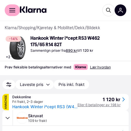
For kunder
For bedrifter
Klarna
/
Shopping
/
Kjøretøy & Mobilitet
/
Dekk
/
Bildekk
Hankook Winter i*cept RS3 W462 
-14%
175/65 R14 82T
Sammenlign priser fra
890 kr
til
1 120 kr
+
2
Prøv fleksible betalingsalternativer med
Lær hvordan
Laveste pris
Pris inkl. frakt
Dekkonline
ANNONSE
1 120 kr
Fri frakt
,
2–3 dager
Eller 6 betalinger av 198 kr
Hankook Winter i*cept RS3 (W462) ( 175/65 R14 82T 4PR SBL )
Skruvat
109 kr frakt