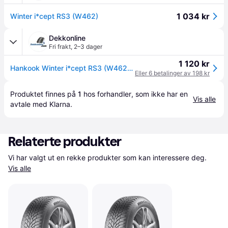
1 034 kr
Winter i*cept RS3 (W462)
Dekkonline
Fri frakt
,
2–3 dager
1 120 kr
Hankook Winter i*cept RS3 (W462) ( 175/65 R14 82T 4PR SBL )
Eller 6 betalinger av 198 kr
Produktet finnes på 
1
 hos 
forhandler
, som ikke har en 
Vis alle
avtale med Klarna.
Relaterte produkter
Vi har valgt ut en rekke produkter som kan interessere deg. 
Vis alle