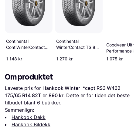
Continental
Continental
Goodyear Ultra
ContiWinterContact
WinterContact TS 870
Performance 3
TS 870 175/65 R14
175/65 R14 86T XL
R14 86T XL
1 148 kr
1 270 kr
1 075 kr
82T
EVc
Om produktet
Laveste pris for 
Hankook Winter i*cept RS3 W462 
175/65 R14 82T
 er 
890 kr
. Dette er for tiden det beste 
tilbudet blant 
6
 butikker.
Sammenlign:
Hankook Dekk
Hankook Bildekk