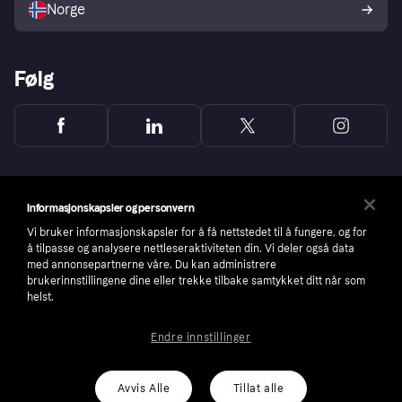
Norge
Følg
Informasjonskapsler og personvern
Vi bruker informasjonskapsler for å få nettstedet til å fungere, og for
å tilpasse og analysere nettleseraktiviteten din. Vi deler også data
med annonsepartnerne våre. Du kan administrere
brukerinnstillingene dine eller trekke tilbake samtykket ditt når som
helst.
Endre innstillinger
Copyright © 2005-2026 Klarna Bank AB (publ). Headquarters: Stockholm, Sweden. All
rights reserved. Klarna Bank AB (publ). Sveavägen 46, 111 34 Stockholm. Organization
number: 556737-0431
Avvis Alle
Tillat alle