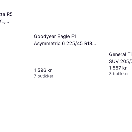
tta R5
XL,
ck
Goodyear Eagle F1
Asymmetric 6 225/45 R18
95Y XL
General T
SUV 205/
1 557 kr
8PR
1 596 kr
3 butikker
7 butikker