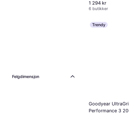
1 294 kr
6 butikker
Trendy
Felgdimensjon
Goodyear UltraGr
Performance 3 20
94H