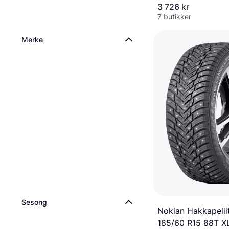
3 726 kr
7 butikker
Merke
Sesong
Nokian Hakkapelii
185/60 R15 88T X