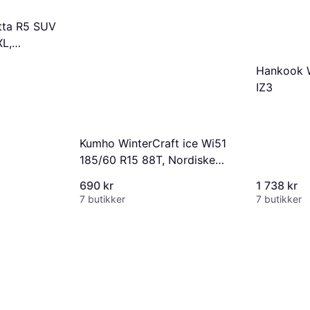
tta R5 SUV
XL,
ck
Hankook W
IZ3
Kumho WinterCraft ice Wi51
185/60 R15 88T, Nordiske
vinterdekk
690 kr
1 738 kr
7 butikker
7 butikker