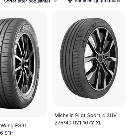
Sammenlign produkter
Sorter etter popularitet
Michelin Pilot Sport 4 SUV
275/40 R21 107Y XL
oWing ES31
16 91H