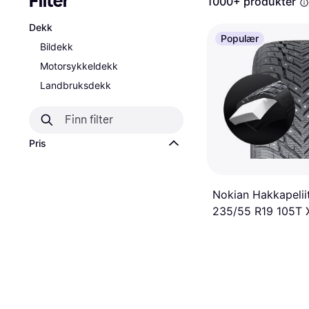
Filter
1000+ produkter
Dekk
Populær
Bildekk
Motorsykkeldekk
Landbruksdekk
Pris
Nokian Hakkapelii
235/55 R19 105T 