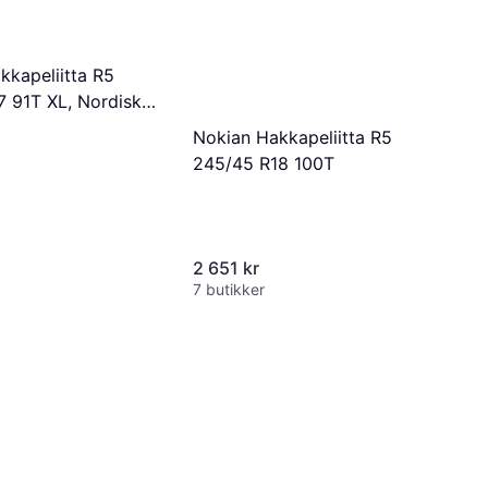
kkapeliitta R5
7 91T XL, Nordiska
k
Nokian Hakkapeliitta R5
245/45 R18 100T
2 651 kr
7 butikker