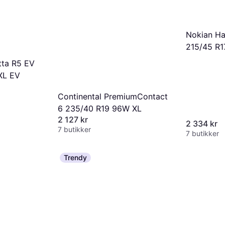
Nokian Ha
215/45 R1
vinterdäc
tta R5 EV
XL EV
Continental PremiumContact
6 235/40 R19 96W XL
2 127 kr
2 334 kr
7 butikker
7 butikker
Trendy