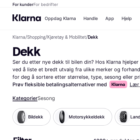
For kunder
For bedrifter
Oppdag Klarna
Handle
App
Hjelp
Klarna
/
Shopping
/
Kjøretøy & Mobilitet
/
Dekk
Betalingsm
Butikker
Dekk
Betalingsme
Elkjøp
Betal nå
Bookin
Betal i 3 dele
Farmasi
Ser du etter nye dekk til bilen din? Hos Klarna hjelpe
Betal innen 
kicks.n
ved å liste et bredt utvalg fra ulike merker og forhandle
Finansiering
Norweg
for deg å sortere etter størrelse, type, sesong eller pri
Vipps
dekkene som passer dine behov og ditt budsjett best.
Prøv fleksible betalingsalternativer med
Lær
for å få innsikt i andres erfaringer med produktet. Vi
Butikkovers
Kategorier
Sesong
priser og finne de beste tilbudene, slik at du får mest 
deg all nødvendig informasjon på ett sted, så du kan 
Begynn her for å finne de perfekte dekkene til bilen d
Bildekk
Motorsykkeldekk
Lan