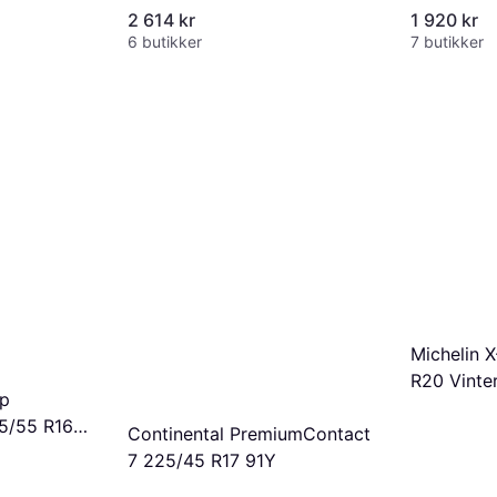
93Y XL
2 614 kr
1 920 kr
6 butikker
7 butikker
Michelin 
R20 Vinte
ip
5/55 R16
Continental PremiumContact
7 225/45 R17 91Y