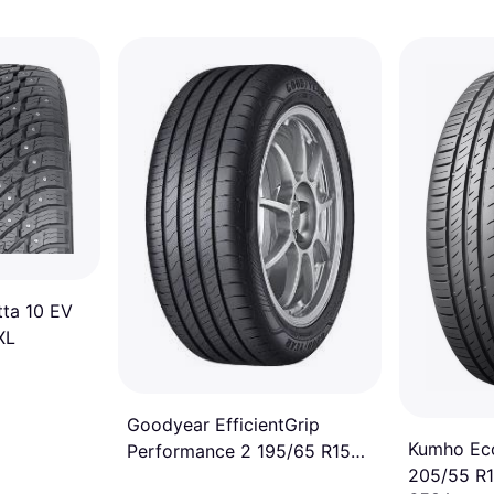
tta 10 EV
XL
Goodyear EfficientGrip
Kumho Ec
Performance 2 195/65 R15
205/55 R
91H