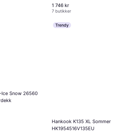
1 746 kr
7 butikker
Trendy
X-Ice Snow 26560
rdekk
Hankook K135 XL Sommer
HK1954516V135EU