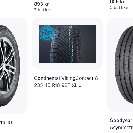
659 kr
893 kr
5 butikker
7 butikker
Continental VikingContact 8
235 45 R18 98T XL
Winterdäck
Goodyear 
tta 10
Asymmetri
L