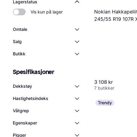
Lagerstatus
Nokian Hakkapelii
Vis kun på lager
245/55 R19 107R 
Nordiska vinterdä
Omtale
Salg
Butikk
Spesifikasjoner
3 108 kr
Dekkstøy
7 butikker
Hastighetsindeks
Trendy
Våtgrep
Egenskaper
Pigger