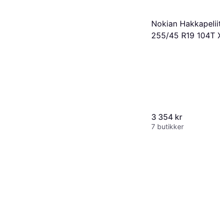
Nokian Hakkapelii
255/45 R19 104T 
Nordiska vinterdä
3 354 kr
7 butikker