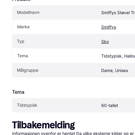
Modellnavn
Smiffys Støvel Tr
Merke
Smiffys
Typ
Sko
Tema
Tidstypisk, Hall
Målgruppe
Dame, Unisex
Tema
Tidstypisk
60-tallet
Tilbakemelding
Informasjonen ovenfor er hentet fra ulike eksterne kilder og er