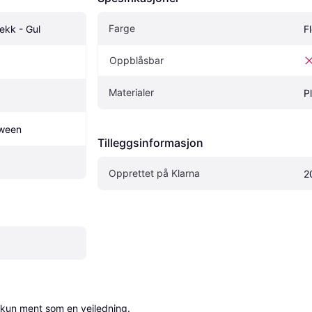
Farge
ekk - Gul
F
Oppblåsbar
Materialer
P
oween
Tilleggsinformasjon
Opprettet på Klarna
2
 kun ment som en veiledning.
