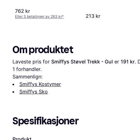
762 kr
213 kr
Eller 3 betalinger av 263 kr
*
Om produktet
Laveste pris for 
Smiffys Støvel Trekk - Gul
 er 
191 kr
. 
1 forhandler.
Sammenlign:
Smiffys Kostymer
Smiffys Sko
Spesifikasjoner
Produkt