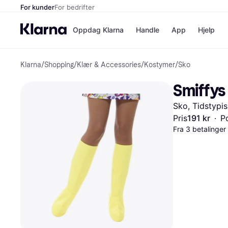
For kunder
For bedrifter
Oppdag Klarna
Handle
App
Hjelp
Klarna
/
Shopping
/
Klær & Accessories
/
Kostymer
/
Sko
Betalingsm
Butikker
Betalingsme
Elkjøp
Smiffys 
Betal nå
Bookin
Betal i 3 dele
Farmasi
Sko, Tidstypis
Betal innen 
kicks.n
Finansiering
Norweg
Pris
191 kr
·
Po
Vipps
Fra 3 betalinge
Butikkovers