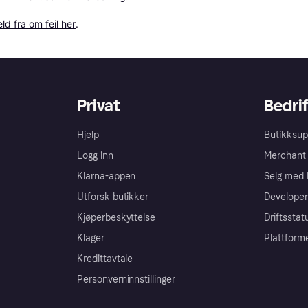
ld fra om feil her
.
Privat
Bedrif
Hjelp
Butikksup
Logg inn
Merchant 
Klarna-appen
Selg med 
Utforsk butikker
Developer
Kjøperbeskyttelse
Driftsstat
Klager
Plattform
Kredittavtale
Personverninnstillinger