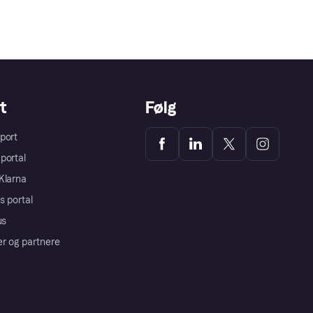
t
Følg
port
portal
Klarna
s portal
us
er og partnere