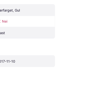
lerfarget, Gul
Nei
last
017-11-10