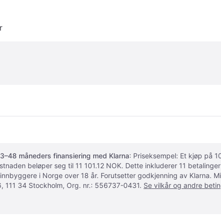
r
3–48 måneders finansiering med Klarna
: Priseksempel: Et kjøp på
ostnaden beløper seg til 11 101.12 NOK. Dette inkluderer 11 betalin
 innbyggere i Norge over 18 år. Forutsetter godkjenning av Klarna.
, 111 34 Stockholm, Org. nr.: 556737-0431.
Se vilkår og andre betin