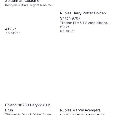
Spiderman Costume
Kostyme & Klær, Tegnet & Animert,
Superhelter & Superskurker, Film &
Rubies Harry Potter Golden
TV, Annen Film & TV
Snitch 9707
Tilbehør, Film & TV, Annet tilbehør,
59 kr
Harry Potter
412 kr
6 butikker
7 butikker
Boland 86239 Parykk Club
Rubies Marvel Avengers
Brun
Tidstypisk, Dans & Disko, Dame,