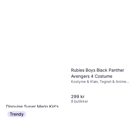
Rubies Boys Black Panther
Avengers 4 Costume
Kostyme & Klær, Tegnet & Animert,
Superhelter & Superskurker, Film &
TV, Spill & Leker, Annen Film & TV
299 kr
8 butikker
Disguise Super Mario Kid's
Costume
Trendy
Kostyme & Klær, Tegnet & Animert,
253 kr
Film & TV, Spill & Leker, Annen
Film & TV
Eller 3 betalinger av 87 kr
*
8 butikker