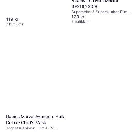
Rubies Iron Man Maske
& TV
39216NS000
Superhelter & Superskurker, Film &
129 kr
TV, Tegnet & Animert, Annen Film
119 kr
& TV
7 butikker
7 butikker
Rubies Marvel Avengers Hulk
Deluxe Child's Mask
Tegnet & Animert, Film & TV,
Superhelter & Superskurker,