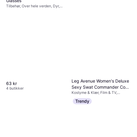
Glasses
Tilbehør, Over hele verden, Dyr,
Karneval, Unisex, Briller, Oseania
Leg Avenue Women's Deluxe
63 kr
Sexy Swat Commander Cop
4 butikker
Kostyme & Klær, Film & TV,
Costume
1 089 kr
Uniformer & Yrker, Dame, Annen
Trendy
Film & TV Militær
4 butikker