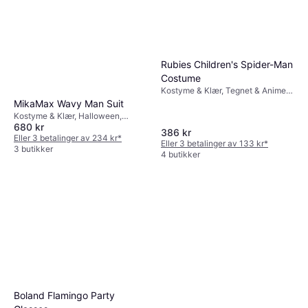
Rubies Children's Spider-Man
Costume
Kostyme & Klær, Tegnet & Animert,
Superhelter & Superskurker, Film &
MikaMax Wavy Man Suit
TV, Annen Film & TV
Kostyme & Klær, Halloween,
680 kr
Unisex, Herre
386 kr
Eller 3 betalinger av 234 kr
*
Eller 3 betalinger av 133 kr
*
3 butikker
4 butikker
Boland Flamingo Party