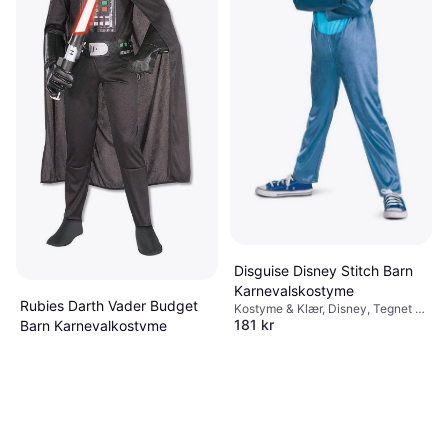
Disguise Disney Stitch Barn
Karnevalskostyme
Rubies Darth Vader Budget
Kostyme & Klær, Disney, Tegnet &
181 kr
Barn Karnevalkostyme
Animert, Film & TV, Annen Film &
TV
9+ butikker
Kostyme & Klær, Superhelter &
279 kr
Superskurker, Science Fiction,
Film & TV, Disney, Tegnet &
9+ butikker
Animert, Star Wars