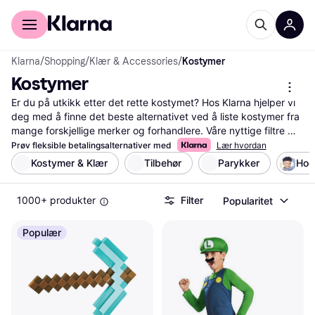
For kunder
For bedrifter
Klarna
/
Shopping
/
Klær & Accessories
/
Kostymer
Kostymer
Er du på utkikk etter det rette kostymet? Hos Klarna hjelper vi 
deg med å finne det beste alternativet ved å liste kostymer fra 
mange forskjellige merker og forhandlere. Våre nyttige filtre 
gjør det enkelt for deg å sortere etter tema, størrelse eller pris, 
Prøv fleksible betalingsalternativer med
Lær hvordan
slik at du raskt finner et kostyme som passer dine ønsker og 
Kostymer & Klær
Tilbehør
Parykker
Hod
budsjett. Du kan også lese brukeranmeldelser for å få innsikt i 
hva andre synes om de ulike kostymene. Dette gir deg en 
1000+ produkter
Filter
Popularitet
bedre forståelse av kvalitet og passform før du tar en 
beslutning. Vi guider deg til de beste tilbudene og sørger for at 
du får mest verdi for pengene. Start her for å finne ditt neste 
Populær
kostyme og gjør deg klar for din neste fest eller event!
Les mer om kostymer her