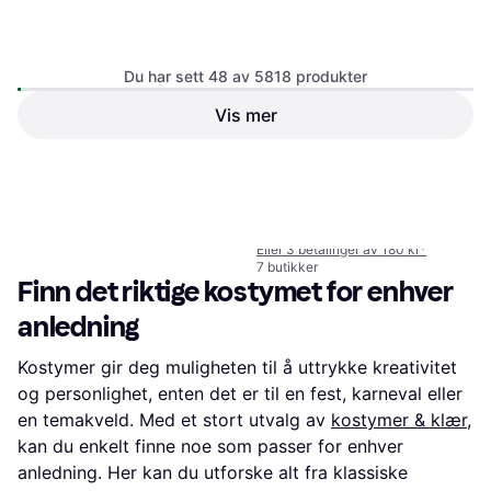
Du har sett 48 av 5818 produkter
Rubies Star Wars Darth Vader
Vis mer
Maske Og Kappe 110cm
Kostyme & Klær, Disney, Film & TV,
Superhelter & Superskurker, Star
Rubies Teletubbies Laa-Laa
Wars
Karnevalkostyme
224 kr
Kostyme & Klær, Tegnet & Animert,
8 butikker
523 kr
Tidstypisk, Film & TV, Unisex,
1
2
3
...
63
...
122
Annen Film & TV 90-tallet
Eller 3 betalinger av 180 kr
*
7 butikker
Finn det riktige kostymet for enhver
anledning
Kostymer gir deg muligheten til å uttrykke kreativitet
og personlighet, enten det er til en fest, karneval eller
en temakveld. Med et stort utvalg av
kostymer & klær
,
kan du enkelt finne noe som passer for enhver
anledning. Her kan du utforske alt fra klassiske