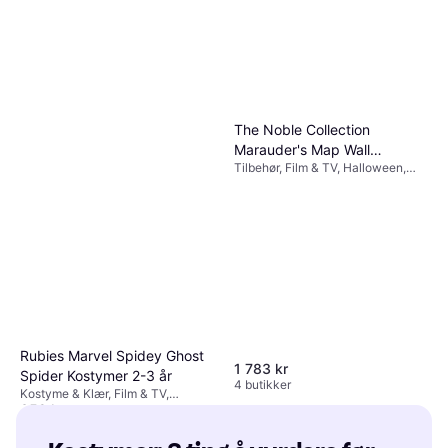
The Noble Collection
Marauder's Map Wall
Tilbehør, Film & TV, Halloween,
Collection
Unisex, Redskap, Trollmenn Harry
Potter
Rubies Marvel Spidey Ghost
1 783 kr
Spider Kostymer 2-3 år
4 butikker
Kostyme & Klær, Film & TV,
359 kr
Superhelter & Superskurker,
Tegnet & Animert, Annen Film & TV
4 butikker