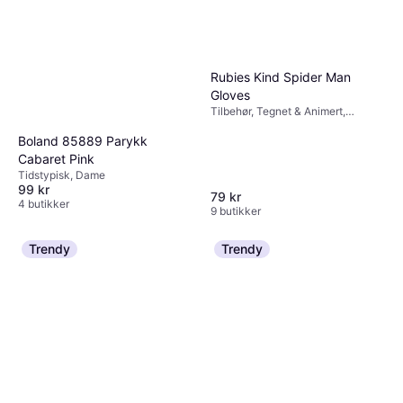
Rubies Kind Spider Man
Gloves
Tilbehør, Tegnet & Animert,
Superhelter & Superskurker, Film &
TV, Hansker, Annen Film & TV
Boland 85889 Parykk
Cabaret Pink
Tidstypisk, Dame
99 kr
79 kr
4 butikker
9 butikker
Trendy
Trendy