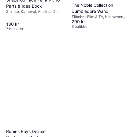
The Noble Collection
Parts & Idea Book
Dumbledore Wand
Sminke, Karneval, Ansikts- &
Kroppsmaling
Tilbehør, Film & TV, Halloween,
299 kr
Unisex, Redskap, Trollmenn Harry
130 kr
Potter
6 butikker
7 butikker
Rubies Boys Deluxe