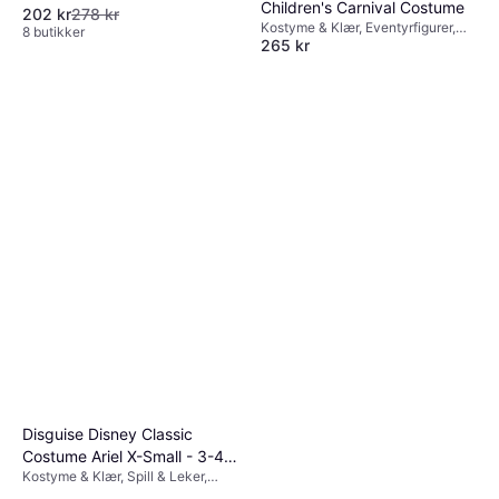
Children's Carnival Costume
202 kr
278 kr
Kostyme & Klær, Eventyrfigurer,
8 butikker
265 kr
Tegnet & Animert, Kongelig,
Disney, Film & TV, Karneval,
Eller 3 betalinger av 91 kr
*
Annen Film & TV
8 butikker
Disguise Disney Classic
Costume Ariel X-Small - 3-4
Kostyme & Klær, Spill & Leker,
Years
Eventyrfigurer, Film & TV, Disney,