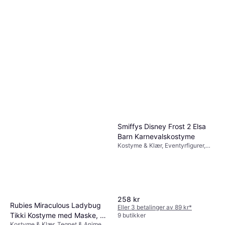
Smiffys Disney Frost 2 Elsa
Barn Karnevalskostyme
Kostyme & Klær, Eventyrfigurer,
Film & TV, Disney, Tegnet &
Animert, Kongelig, Annen Film &
TV
258 kr
Rubies Miraculous Ladybug
Eller 3 betalinger av 89 kr
*
Tikki Kostyme med Maske, 5-
9 butikker
Kostyme & Klær, Tegnet & Animert,