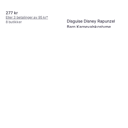
Tegnet & Animert, Annen Film & TV
277 kr
Eller 3 betalinger av 95 kr
*
Disguise Disney Rapunzel
8 butikker
Barn Karnevalskostyme
Kostyme & Klær, Eventyrfigurer,
265 kr
Film & TV, Disney, Tegnet &
Animert, Kongelig, Annen Film &
8 butikker
TV