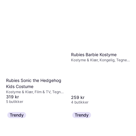
Rubies Barbie Kostyme
Kostyme & Klær, Kongelig, Tegnet
& Animert, Eventyrfigurer, Film &
TV, Annen Film & TV
Rubies Sonic the Hedgehog
Kids Costume
Kostyme & Klær, Film & TV, Tegnet
319 kr
& Animert, Annen Film & TV
259 kr
5 butikker
4 butikker
Trendy
Trendy