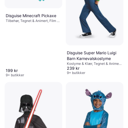
Disguise Minecraft Pickaxe
Tilbehør, Tegnet & Animert, Film &
TV, Spill & Leker, Våpen, Annen
Film & TV
Disguise Super Mario Luigi
Barn Karnevalskostyme
Kostyme & Klær, Tegnet & Animert,
239 kr
Film & TV, Spill & Leker, Annen
199 kr
Film & TV
9+ butikker
9+ butikker