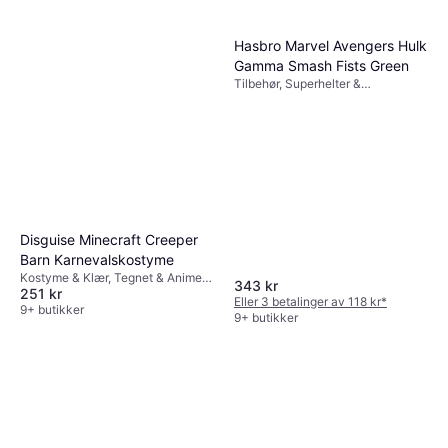
Hasbro Marvel Avengers Hulk
Gamma Smash Fists Green
Tilbehør, Superhelter &
Superskurker, Film & TV, Tegnet &
Animert, Hansker
Disguise Minecraft Creeper
Barn Karnevalskostyme
Kostyme & Klær, Tegnet & Animert,
343 kr
251 kr
Karneval, Film & TV, Spill & Leker,
Eller 3 betalinger av 118 kr
*
Annen Film & TV
9+ butikker
9+ butikker