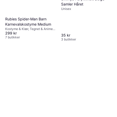
Samler Håret
Unisex
Rubies Spider-Man Barn
Karnevalskostyme Medium
Kostyme & Klær, Tegnet & Animert,
299 kr
Superhelter & Superskurker, Film &
35 kr
TV, Annen Film & TV
7 butikker
3 butikker