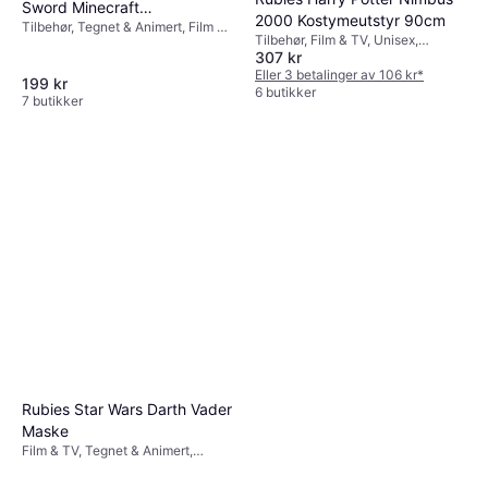
Sword Minecraft
2000 Kostymeutstyr 90cm
Tilbehør, Tegnet & Animert, Film &
Diamantsverd
Tilbehør, Film & TV, Unisex,
TV, Spill & Leker, Våpen, Annen
307 kr
Redskap, Harry Potter
Film & TV
Eller 3 betalinger av 106 kr
*
199 kr
6 butikker
7 butikker
Rubies Star Wars Darth Vader
Maske
Film & TV, Tegnet & Animert,
Unisex, Star Wars