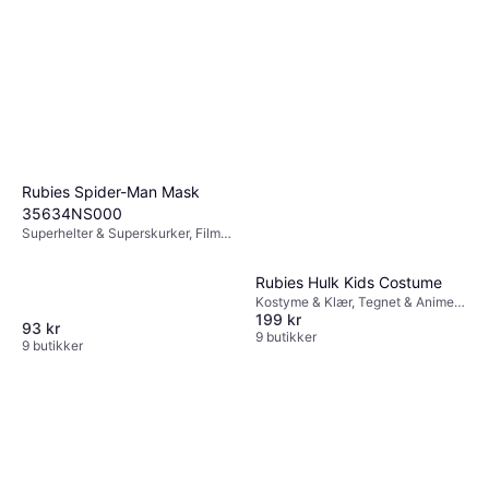
Rubies Spider-Man Mask
35634NS000
Superhelter & Superskurker, Film &
TV, Tegnet & Animert, Annen Film
& TV
Rubies Hulk Kids Costume
Kostyme & Klær, Tegnet & Animert,
199 kr
Superhelter & Superskurker, Film &
93 kr
TV, Annen Film & TV
9 butikker
9 butikker