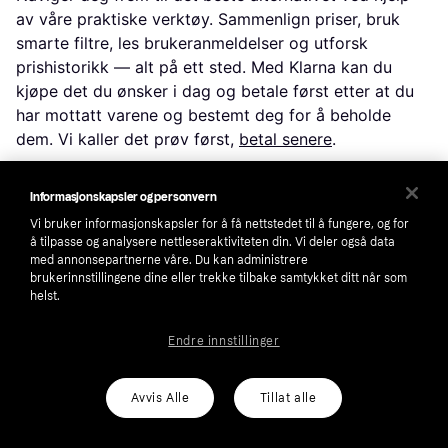
av våre praktiske verktøy. Sammenlign priser, bruk
smarte filtre, les brukeranmeldelser og utforsk
prishistorikk — alt på ett sted. Med Klarna kan du
kjøpe det du ønsker i dag og betale først etter at du
har mottatt varene og bestemt deg for å beholde
dem. Vi kaller det prøv først,
betal senere
.
Informasjonskapsler og personvern
Filtrer og sorter
Vi bruker informasjonskapsler for å få nettstedet til å fungere, og for
Leter du etter noe spesifikt? Filtrer etter alt fra pris og
å tilpasse og analysere nettleseraktiviteten din. Vi deler også data
merke til materiale eller farge for å se kun de
med annonsepartnerne våre. Du kan administrere
brukerinnstillingene dine eller trekke tilbake samtykket ditt når som
produktene som er relevante for deg. Siden
helst.
leveringsalternativer og fraktkostnader kan variere
mellom butikker, kan du enkelt finne din perfekte
Endre innstillinger
match ved å også filtrere på dette.
Avvis Alle
Tillat alle
Anmeldelser: Se hva andre brukere synes