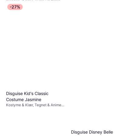
6 år
299 kr
Film & TV, Superhelter &
-27%
Superskurker, Annen Film & TV
9 butikker
Disguise Kid's Classic
Costume Jasmine
Kostyme & Klær, Tegnet & Animert,
Disney, Eventyrfigurer, Film & TV,
Annen Film & TV
Disguise Disney Belle