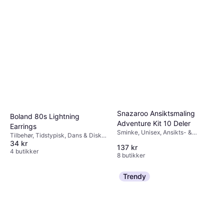
Snazaroo Ansiktsmaling
Boland 80s Lightning
Adventure Kit 10 Deler
Earrings
Sminke, Unisex, Ansikts- &
Tilbehør, Tidstypisk, Dans & Disko,
Kroppsmaling
34 kr
Dame, Smykker, 80-tallet
137 kr
4 butikker
8 butikker
Trendy