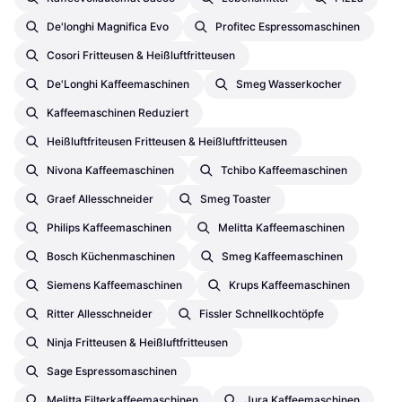
De'longhi Magnifica Evo
Profitec Espressomaschinen
Cosori Fritteusen & Heißluftfritteusen
De'Longhi Kaffeemaschinen
Smeg Wasserkocher
Kaffeemaschinen Reduziert
Heißluftfriteusen Fritteusen & Heißluftfritteusen
Nivona Kaffeemaschinen
Tchibo Kaffeemaschinen
Graef Allesschneider
Smeg Toaster
Philips Kaffeemaschinen
Melitta Kaffeemaschinen
Bosch Küchenmaschinen
Smeg Kaffeemaschinen
Siemens Kaffeemaschinen
Krups Kaffeemaschinen
Ritter Allesschneider
Fissler Schnellkochtöpfe
Ninja Fritteusen & Heißluftfritteusen
Sage Espressomaschinen
Melitta Filterkaffeemaschinen
Jura Kaffeemaschinen