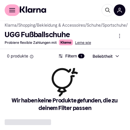
Für Shopper
Für Händler
Klarna
/
Shopping
/
Bekleidung & Accessoires
/
Schuhe
/
Sportschuhe
/
F
UGG Fußballschuhe
Probiere flexible Zahlungen mit
Lerne wie
0 produkte
Filtern
Beliebtheit
1
Wir haben keine Produkte gefunden, die zu 
deinem Filter passen