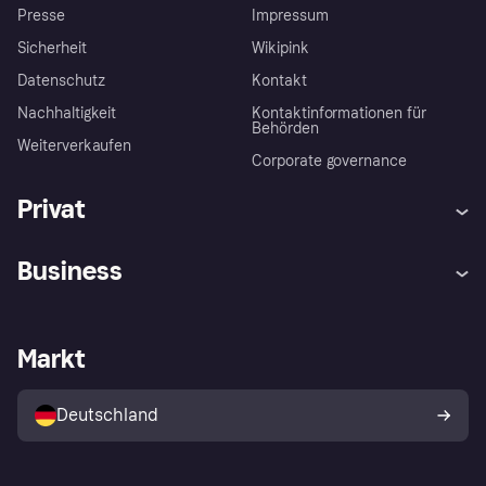
Presse
Impressum
Sicherheit
Wikipink
Datenschutz
Kontakt
Nachhaltigkeit
Kontaktinformationen für
Behörden
Weiterverkaufen
Corporate governance
Privat
Hilfe
Beschwerden
Business
Einloggen
Sicher shoppen mit Klarna
Händlersupport
Entwicklerseite
Mit Klarna einkaufen
Festgeld
Händlerportal
Betriebsstatus
Markt
Klarna App
Datenschutzeinstellungen
Mit Klarna verkaufen
Plattformen und Partner
Shops entdecken
Dein Widerrufsrecht
Deutschland
Käuferschutzrichtlinie