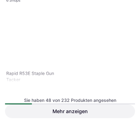
6 Shops
Rapid R53E Staple Gun
Tacker
Sie haben 48 von 232 Produkten angesehen
Mehr anzeigen
Novus Flachdrahtklammern
12 mm Typ 11 600 St Tacker
19,99 €
3,21 €
Oder 3 Zahlungen von 6,66 €
¹
4 Shops