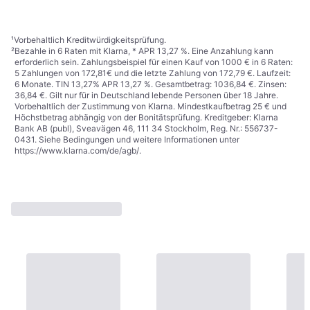
5 Shops
1
2
3
...
5
¹
Vorbehaltlich Kreditwürdigkeitsprüfung.
²
Bezahle in 6 Raten mit Klarna, * APR 13,27 %. Eine Anzahlung kann
erforderlich sein. Zahlungsbeispiel für einen Kauf von 1000 € in 6 Raten:
5 Zahlungen von 172,81€ und die letzte Zahlung von 172,79 €. Laufzeit:
6 Monate. TIN 13,27% APR 13,27 %. Gesamtbetrag: 1036,84 €. Zinsen:
36,84 €. Gilt nur für in Deutschland lebende Personen über 18 Jahre.
Vorbehaltlich der Zustimmung von Klarna. Mindestkaufbetrag 25 € und
Höchstbetrag abhängig von der Bonitätsprüfung. Kreditgeber: Klarna
Bank AB (publ), Sveavägen 46, 111 34 Stockholm, Reg. Nr.: 556737-
0431. Siehe Bedingungen und weitere Informationen unter
https://www.klarna.com/de/agb/
.