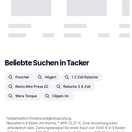
Beliebte Suchen in Tacker
Puncher
Högert
1 2 Zoll Ratsche
Rems Mini Press 22
Ratsche 3 8 Zoll
Wera Torque
Clippix Xc
¹
Vorbehaltlich Kreditwürdigkeitsprüfung.
²
Bezahle in 6 Raten mit Klarna, * APR 13,27 %. Eine Anzahlung kann
erforderlich sein. Zahlungsbeispiel für einen Kauf von 1000 € in 6 Raten: