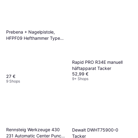
Prebena + Nagelpistole,
HFPF09 Hefthammer Type
PF von 6 Tacker
Rapid PRO R34E manuell
häftapparat Tacker
52,99 €
27 €
9+ Shops
9 Shops
Rennsteig Werkzeuge 430
Dewalt DWHT75900-0
231 Automatic Center Punch
Tacker