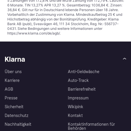
5 Zahlungen von 172,81€ und die letzte Zahlung von 172,79 €. Laufzeit:
6 Monate. TIN 13,27% APR 13,27 %. Gesamtbetrag: 1036,84 €. Zinsen:
36,84 €. Gilt nur für in Deutschland lebende Personen über 18 Jahre.
Vorbehaltlich der Zustimmung von Klarna. Mindestkaufbetrag 25 € und
Höchstbetrag abhängig von der Bonitätsprüfung. Kreditgeber: Klarna
Bank AB (publ), Sveavägen 46, 111 34 Stockholm, Reg. Nr.: 556737-
0431. Siehe Bedingungen und weitere Informationen unter
https://www.klarna.com/de/agb/
.
Klarna
Über uns
Anti-Geldwäsche
Karriere
Auto-Track
AGB
Barrierefreiheit
Presse
Impressum
Sicherheit
Wikipink
Datenschutz
Kontakt
Nachhaltigkeit
Kontaktinformationen für
Behörden