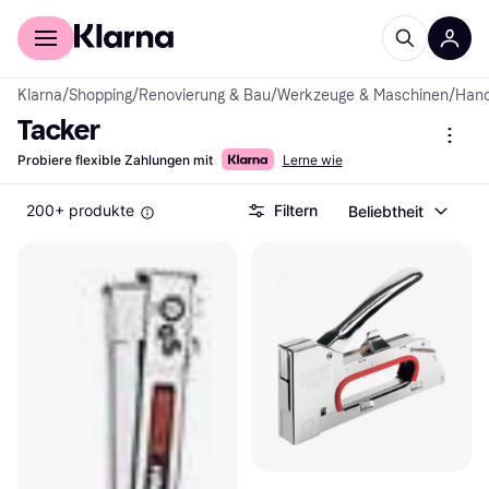
Für Shopper
Für Händler
Klarna
/
Shopping
/
Renovierung & Bau
/
Werkzeuge & Maschinen
/
Han
Tacker
Probiere flexible Zahlungen mit
Lerne wie
200+ produkte
Filtern
Beliebtheit