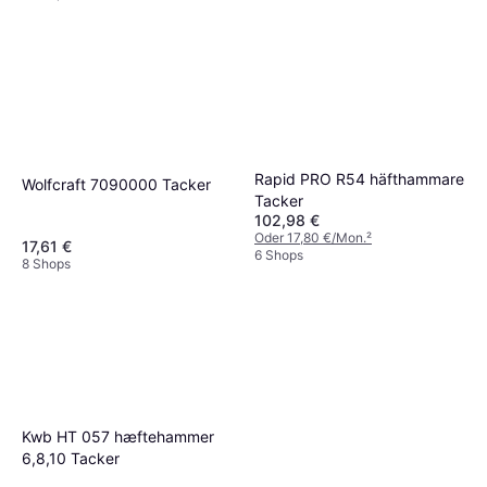
Rapid PRO R54 häfthammare
Wolfcraft 7090000 Tacker
Tacker
102,98 €
Oder 17,80 €/Mon.
²
17,61 €
6 Shops
8 Shops
Kwb HT 057 hæftehammer
6,8,10 Tacker