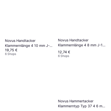
Novus Handtacker
Novus Handtacker
Klammernlänge 4 8 mm J-11
Klammernlänge 4 10 mm J-
030-0455 Tacker
19,75 €
13 Tacker
12,74 €
6 Shops
6 Shops
Novus Hammertacker
Klammerntyp Typ 37 4 6 mm
Tacker