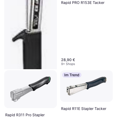
Rapid PRO R153E Tacker
28,90 €
9+ Shops
Im Trend
Bosch HMT 53 Tacker
30,47 €
Rapid R11E Stapler Tacker
9+ Shops
Rapid R311 Pro Stapler