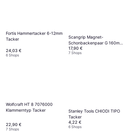
Fortis Hammertacker 6-12mm
Scangrip Magnet-
Tacker
Schonbackenpaar G 160mm
17,90 €
Tacker
24,03 €
7 Shops
6 Shops
Wolfcraft HT 8 7076000
Klammerntyp Tacker
Stanley Tools CHIODI TIPO
Tacker
4,22 €
22,90 €
6 Shops
7 Shops