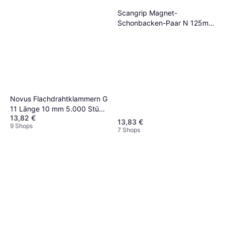
Scangrip Magnet-
Schonbacken-Paar N 125mm
Tacker
Novus Flachdrahtklammern G
11 Länge 10 mm 5.000 Stück
13,82 €
Tacker
13,83 €
9 Shops
7 Shops