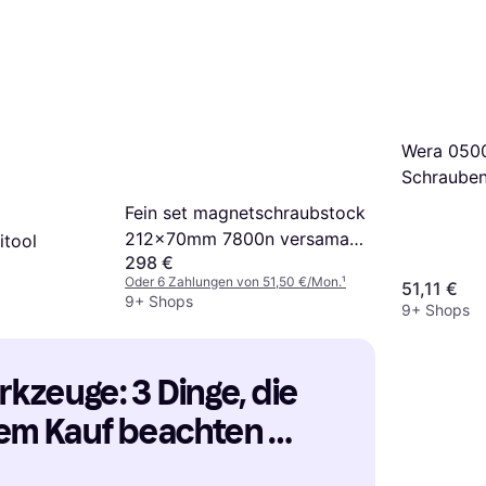
32,25 €
Series Schraubenzieher
9+ Shops
Wera 050
Schrauben
Wechselkli
Fein set magnetschraubstock
Schrauben
212x70mm 7800n versamag
itool
298 €
90701003020
Oder 6 Zahlungen von 51,50 €/Mon.
¹
51,11 €
Schraubzwinge
9+ Shops
9+ Shops
zeuge: 3 Dinge, die 
em Kauf beachten 