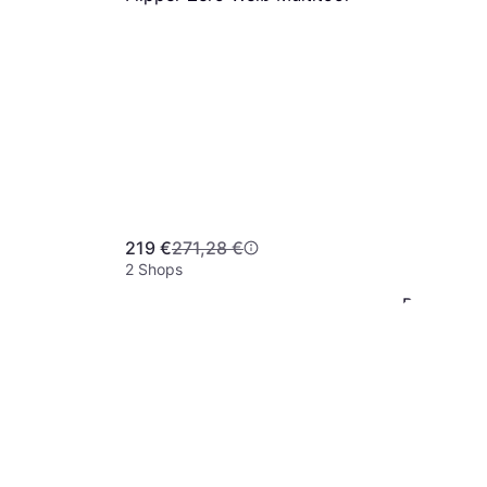
219 €
271,28 €
2 Shops
Bosch ‎16
Inbusschlü
15 €
9+ Shops