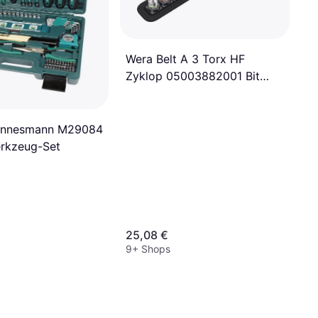
Wera Belt A 3 Torx HF
Zyklop 05003882001 Bit
Socket Socket Bit
annesmann M29084
rkzeug-Set
25,08 €
9+ Shops