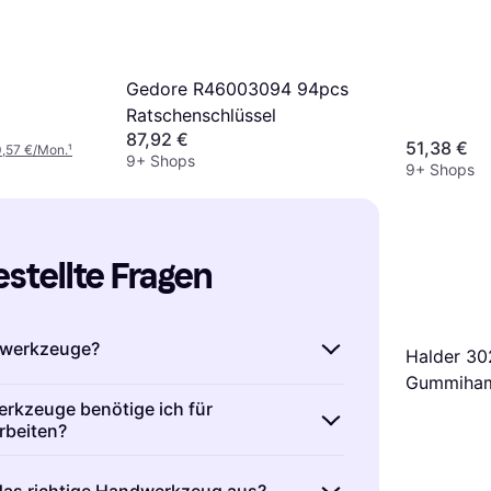
Gedore R46003094 94pcs
Ratschenschlüssel
87,92 €
51,38 €
0,57 €/Mon.
¹
9+ Shops
9+ Shops
estellte Fragen
dwerkzeuge?
Halder 30
Gummiha
 sind Werkzeuge, die du ohne
rkzeuge benötige ich für
fe benutzt. Sie sind perfekt für präzise
rbeiten?
eten dir eine direkte Kontrolle über deine
gsarbeiten sind Handwerkzeuge wie
en häufigsten Handwerkzeugen gehören
das richtige Handwerkzeug aus?