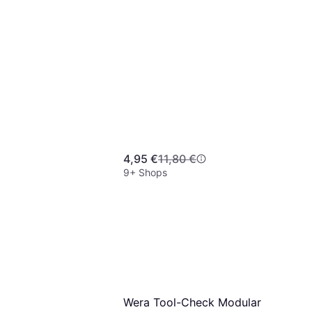
4,95 €
11,80 €
9+ Shops
00A01TH4 9tlg
ssel
Wera Tool-Check Modular