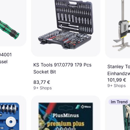
04001
sel
KS Tools 917.0779 179 Pcs
Stanley T
Socket Bit
Einhandz
101,99 €
83,77 €
9+ Shops
9+ Shops
Im Trend