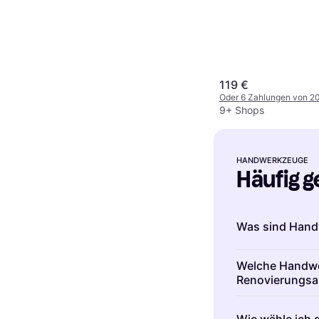
119 €
Oder 6 Zahlungen von 2
9+ Shops
HANDWERKZEUGE
Häufig g
Was sind Han
Handwerkzeuge
Welche Handwe
elektrische Hil
Renovierungsa
Arbeiten und bi
Für Renovierun
Projekte. Zu d
Wie wähle ich 