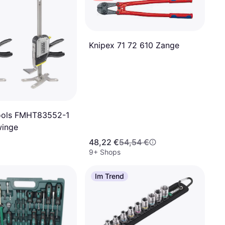
Knipex 71 72 610 Zange
ools FMHT83552-1
winge
48,22 €
54,54 €
9+ Shops
Im Trend