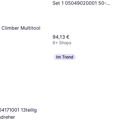
Set 1 05049020001 50-
Pieces Werkzeug-Set
 Climber Multitool
94,13 €
9+ Shops
Im Trend
4171001 13teilig
dreher