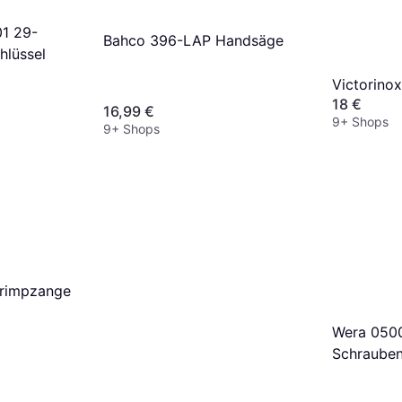
1 29-
Bahco 396-LAP Handsäge
hlüssel
Victorinox
18 €
16,99 €
9+ Shops
9+ Shops
Crimpzange
Wera 0500
Schrauben