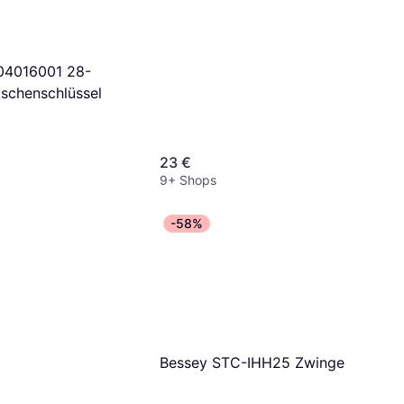
04016001 28-
tschenschlüssel
23 €
9+ Shops
-58%
Bessey STC-IHH25 Zwinge