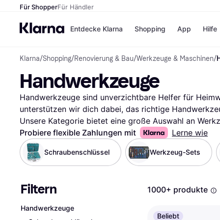
Für Shopper
Für Händler
Entdecke Klarna
Shopping
App
Hilfe
Klarna
/
Shopping
/
Renovierung & Bau
/
Werkzeuge & Maschinen
/
Zahlungsmethoden
Shops
Handwerkzeuge
Zahlungsmethoden
Kaufla
Sofort bezahlen
eBay
Bezahle in 3
Temu
Handwerkzeuge sind unverzichtbare Helfer für Heimwer
Teilzahlungen
Samsu
unterstützen wir dich dabei, das richtige Handwerkzeu
Bezahle in bis zu 30
SHEIN
Unsere Kategorie bietet eine große Auswahl an Werkze
Tagen
Filtern durchsuchen kannst. Ob du nach einem Hammer
Probiere flexible Zahlungen mit
Lerne wie
Ratenzahlung
suchst, unsere Filter leiten dich schnell zum passen
Schraubenschlüssel
Werkzeug-Sets
Alle Shops
Marke, Preis oder Bewertungen filtern, um deine Suche
das Werkzeug, das deinen Anforderungen entspricht. 
über die Erfahrungen anderer zu erfahren und die rich
Filtern
1000+ produkte
deine Suche hier und finde das Handwerkzeug, das pe
Mehr über handwerkzeuge »
Handwerkzeuge
Beliebt