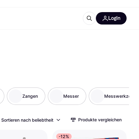
Login
Weitere Informationen
sstattung
M
Was ist Klarna?
Artikel
tegorien
Zangen
Messer
Messwerkzeuge
Produkte vergleichen
Sortieren nach beliebtheit
-12%