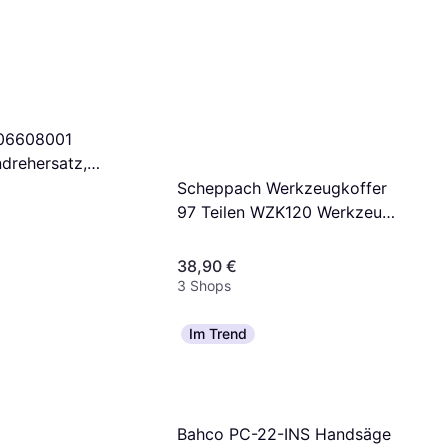
06608001
drehersatz,
ngen, 16-t
Scheppach Werkzeugkoffer
zieher
97 Teilen WZK120 Werkzeug-
Set
38,90 €
3 Shops
Im Trend
Bahco PC-22-INS Handsäge