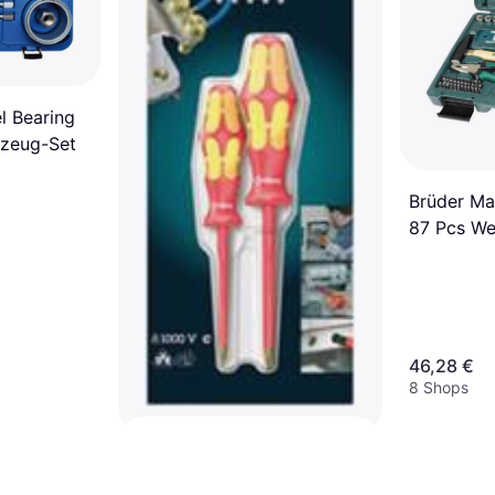
l Bearing
zeug-Set
Brüder M
87 Pcs We
46,28 €
8 Shops
Wera 160 i/165 i/7
5006148001 Kraftform Plus